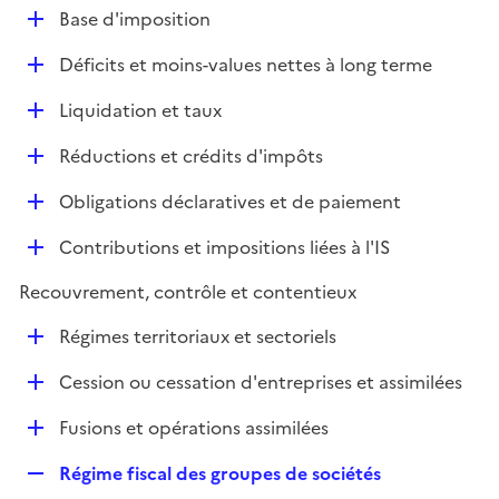
l
D
Base d'imposition
p
i
é
l
e
D
Déficits et moins-values nettes à long terme
p
i
r
é
l
e
D
Liquidation et taux
p
i
r
é
l
e
D
Réductions et crédits d'impôts
p
i
r
é
l
e
D
Obligations déclaratives et de paiement
p
i
r
é
l
e
D
Contributions et impositions liées à l'IS
p
i
r
é
l
e
Recouvrement, contrôle et contentieux
p
i
r
l
e
D
Régimes territoriaux et sectoriels
i
r
é
e
D
Cession ou cessation d'entreprises et assimilées
p
r
é
l
D
Fusions et opérations assimilées
p
i
é
l
e
R
Régime fiscal des groupes de sociétés
p
i
r