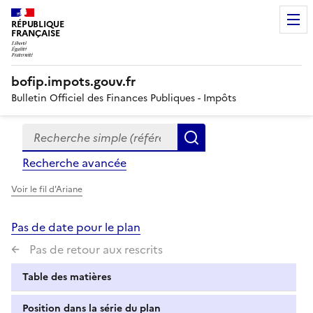
RÉPUBLIQUE
FRANÇAISE
bofip.impots.gouv.fr
Bulletin Officiel des Finances Publiques - Impôts
Recherche simple (références, mots clés, partie du titre
Formulaire
Rechercher
de
Recherche avancée
recherche
Voir le fil d'Ariane
Pas de date pour le plan
Pas de retour aux rescrits
Table des matières
Position dans la série du plan