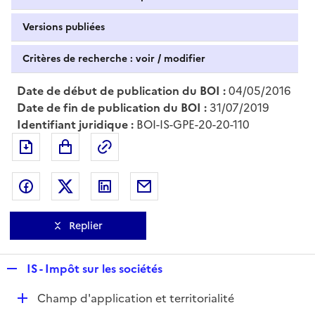
Versions publiées
Critères de recherche : voir / modifier
Date de début de publication du BOI :
04/05/2016
Date de fin de publication du BOI :
31/07/2019
Identifiant juridique :
BOI-IS-GPE-20-20-110
Exporter le document au format pdf
Permalien : adresse web de ce doc
Partager sur Facebook
Partager sur Twitter
Partager sur LinkedIn
Partager par messagerie
Replier
R
IS - Impôt sur les sociétés
e
D
Champ d'application et territorialité
p
é