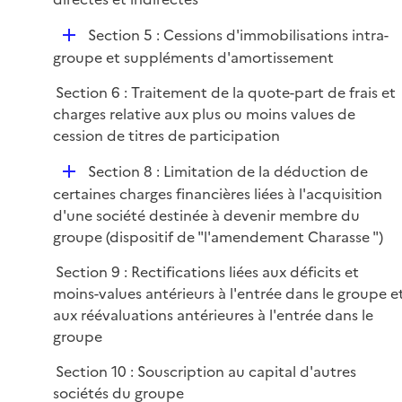
i
e
D
Section 5 : Cessions d'immobilisations intra-
r
é
groupe et suppléments d'amortissement
p
Section 6 : Traitement de la quote-part de frais et
l
charges relative aux plus ou moins values de
i
cession de titres de participation
e
r
D
Section 8 : Limitation de la déduction de
é
certaines charges financières liées à l'acquisition
p
d'une société destinée à devenir membre du
l
groupe (dispositif de "l'amendement Charasse ")
i
Section 9 : Rectifications liées aux déficits et
e
moins-values antérieurs à l'entrée dans le groupe e
r
aux réévaluations antérieures à l'entrée dans le
groupe
Section 10 : Souscription au capital d'autres
sociétés du groupe