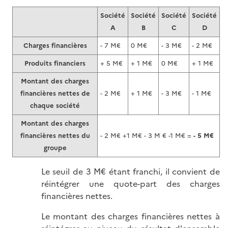
Société
Société
Société
Société
A
B
C
D
Charges financières
- 7 M€
0 M€
- 3 M€
- 2 M€
Produits financiers
+ 5 M€
+ 1 M€
0 M€
+ 1 M€
Montant des charges
financières nettes de
- 2 M€
+ 1 M€
- 3 M€
- 1 M€
chaque société
Montant des charges
financières nettes du
- 2 M€ +1 M€ - 3 M € -1 M€ =
- 5 M€
groupe
Le seuil de 3 M€ étant franchi, il convient de
réintégrer une quote-part des charges
financières nettes.
Le montant des charges financières nettes à