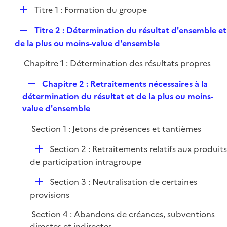
e
l
e
D
Titre 1 : Formation du groupe
p
i
r
é
l
e
R
Titre 2 : Détermination du résultat d'ensemble et
p
i
r
e
de la plus ou moins-value d'ensemble
l
e
p
i
r
Chapitre 1 : Détermination des résultats propres
l
e
i
r
R
Chapitre 2 : Retraitements nécessaires à la
e
e
détermination du résultat et de la plus ou moins-
r
p
value d'ensemble
l
Section 1 : Jetons de présences et tantièmes
i
e
D
Section 2 : Retraitements relatifs aux produit
r
é
de participation intragroupe
p
D
Section 3 : Neutralisation de certaines
l
é
provisions
i
p
e
Section 4 : Abandons de créances, subventions
l
r
directes et indirectes