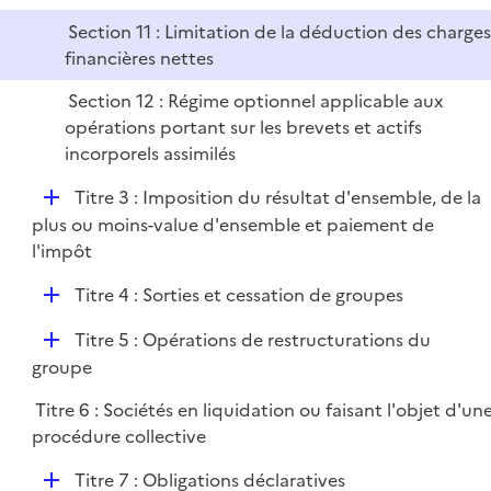
Section 11 : Limitation de la déduction des charge
financières nettes
Section 12 : Régime optionnel applicable aux
opérations portant sur les brevets et actifs
incorporels assimilés
D
Titre 3 : Imposition du résultat d'ensemble, de la
é
plus ou moins-value d'ensemble et paiement de
p
l'impôt
l
D
Titre 4 : Sorties et cessation de groupes
i
é
e
D
Titre 5 : Opérations de restructurations du
p
r
é
groupe
l
p
i
Titre 6 : Sociétés en liquidation ou faisant l'objet d'un
l
e
procédure collective
i
r
e
D
Titre 7 : Obligations déclaratives