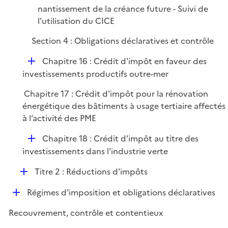
r
nantissement de la créance future - Suivi de
l'utilisation du CICE
Section 4 : Obligations déclaratives et contrôle
D
Chapitre 16 : Crédit d'impôt en faveur des
é
investissements productifs outre-mer
p
Chapitre 17 : Crédit d'impôt pour la rénovation
l
énergétique des bâtiments à usage tertiaire affectés
i
à l’activité des PME
e
r
D
Chapitre 18 : Crédit d'impôt au titre des
é
investissements dans l'industrie verte
p
D
Titre 2 : Réductions d'impôts
l
é
i
D
Régimes d'imposition et obligations déclaratives
p
e
é
l
r
Recouvrement, contrôle et contentieux
p
i