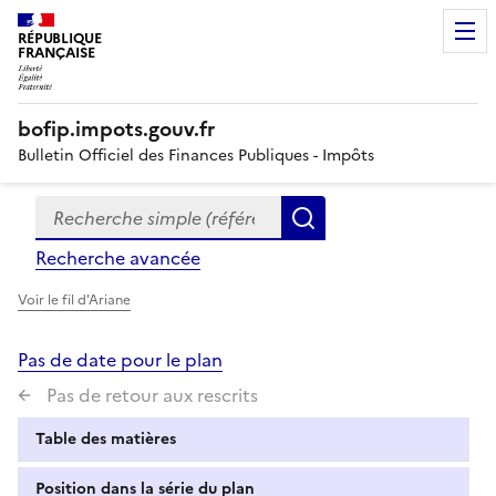
RÉPUBLIQUE
FRANÇAISE
bofip.impots.gouv.fr
Bulletin Officiel des Finances Publiques - Impôts
Recherche simple (références, mots clés, partie du titre
Formulaire
Rechercher
de
Recherche avancée
recherche
Voir le fil d'Ariane
Pas de date pour le plan
Pas de retour aux rescrits
Table des matières
Position dans la série du plan