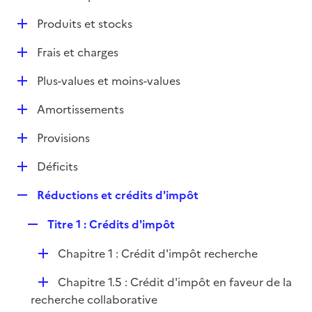
i
é
l
e
D
Produits et stocks
p
i
r
é
l
e
D
Frais et charges
p
i
r
é
l
e
D
Plus-values et moins-values
p
i
r
é
l
e
D
Amortissements
p
i
r
é
l
e
D
Provisions
p
i
r
é
l
e
D
Déficits
p
i
r
é
l
e
R
Réductions et crédits d'impôt
p
i
r
e
l
e
R
Titre 1 : Crédits d'impôt
p
i
r
e
l
e
D
Chapitre 1 : Crédit d'impôt recherche
p
i
r
é
l
e
D
Chapitre 1.5 : Crédit d'impôt en faveur de la
p
i
r
é
recherche collaborative
l
e