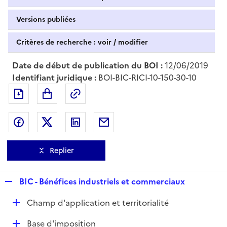
Versions publiées
Critères de recherche : voir / modifier
Date de début de publication du BOI :
12/06/2019
Identifiant juridique :
BOI-BIC-RICI-10-150-30-10
Exporter le document au format pdf
Permalien : adresse web de ce doc
Partager sur Facebook
Partager sur Twitter
Partager sur LinkedIn
Partager par messagerie
Replier
R
BIC - Bénéfices industriels et commerciaux
e
D
Champ d'application et territorialité
p
é
l
D
Base d'imposition
p