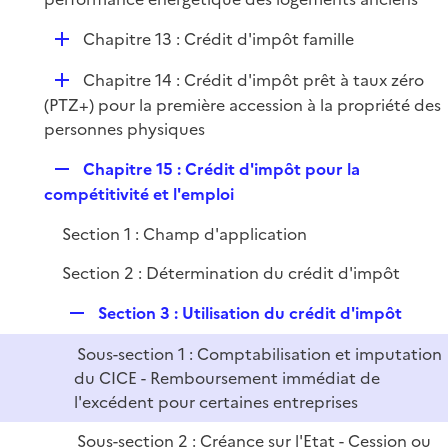
i
D
Chapitre 13 : Crédit d'impôt famille
e
é
r
D
Chapitre 14 : Crédit d'impôt prêt à taux zéro
p
é
(PTZ+) pour la première accession à la propriété des
l
p
personnes physiques
i
l
e
R
Chapitre 15 : Crédit d'impôt pour la
i
r
e
compétitivité et l'emploi
e
p
r
Section 1 : Champ d'application
l
i
Section 2 : Détermination du crédit d'impôt
e
r
R
Section 3 : Utilisation du crédit d'impôt
e
Sous-section 1 : Comptabilisation et imputation
p
du CICE - Remboursement immédiat de
l
l'excédent pour certaines entreprises
i
e
Sous-section 2 : Créance sur l'Etat - Cession ou