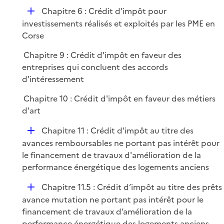
p
i
r
D
Chapitre 6 : Crédit d'impôt pour
l
e
é
investissements réalisés et exploités par les PME en
i
r
p
Corse
e
l
r
Chapitre 9 : Crédit d'impôt en faveur des
i
entreprises qui concluent des accords
e
d'intéressement
r
Chapitre 10 : Crédit d'impôt en faveur des métiers
d'art
D
Chapitre 11 : Crédit d'impôt au titre des
é
avances remboursables ne portant pas intérêt pour
p
le financement de travaux d'amélioration de la
l
performance énergétique des logements anciens
i
D
Chapitre 11.5 : Crédit d’impôt au titre des prêts
e
é
avance mutation ne portant pas intérêt pour le
r
p
financement de travaux d’amélioration de la
l
performance énergétique des logements anciens