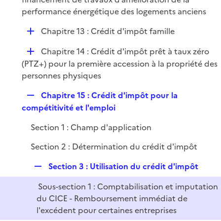
l
performance énergétique des logements anciens
i
D
Chapitre 13 : Crédit d'impôt famille
e
é
r
D
Chapitre 14 : Crédit d'impôt prêt à taux zéro
p
é
(PTZ+) pour la première accession à la propriété des
l
p
personnes physiques
i
l
e
R
Chapitre 15 : Crédit d'impôt pour la
i
r
e
compétitivité et l'emploi
e
p
r
Section 1 : Champ d'application
l
i
Section 2 : Détermination du crédit d'impôt
e
r
R
Section 3 : Utilisation du crédit d'impôt
e
Sous-section 1 : Comptabilisation et imputation
p
du CICE - Remboursement immédiat de
l
l'excédent pour certaines entreprises
i