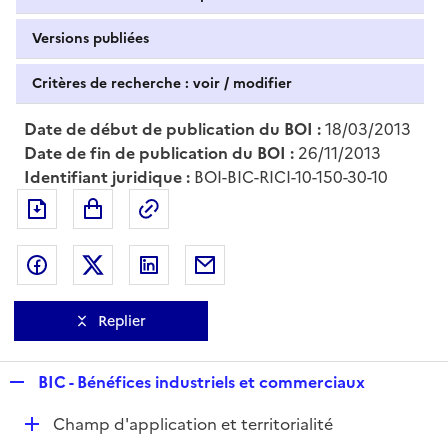
Versions publiées
Critères de recherche : voir / modifier
Date de début de publication du BOI :
18/03/2013
Date de fin de publication du BOI :
26/11/2013
Identifiant juridique :
BOI-BIC-RICI-10-150-30-10
Exporter le document au format pdf
Permalien : adresse web de ce doc
Partager sur Facebook
Partager sur Twitter
Partager sur LinkedIn
Partager par messagerie
Replier
R
BIC - Bénéfices industriels et commerciaux
e
D
Champ d'application et territorialité
p
é