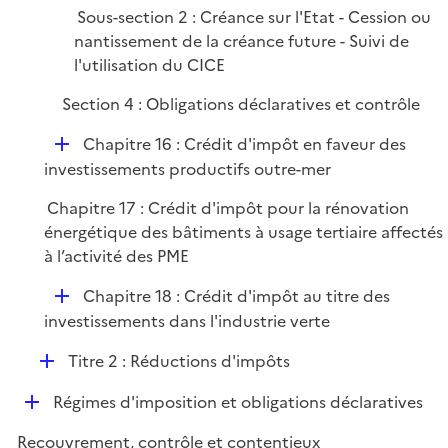
e
Sous-section 2 : Créance sur l'Etat - Cession ou
r
nantissement de la créance future - Suivi de
l'utilisation du CICE
Section 4 : Obligations déclaratives et contrôle
D
Chapitre 16 : Crédit d'impôt en faveur des
é
investissements productifs outre-mer
p
Chapitre 17 : Crédit d'impôt pour la rénovation
l
énergétique des bâtiments à usage tertiaire affectés
i
à l’activité des PME
e
r
D
Chapitre 18 : Crédit d'impôt au titre des
é
investissements dans l'industrie verte
p
D
Titre 2 : Réductions d'impôts
l
é
i
D
Régimes d'imposition et obligations déclaratives
p
e
é
l
r
Recouvrement, contrôle et contentieux