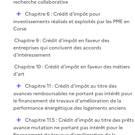
é
recherche collaborative
l
e
p
i
r
D
Chapitre 6 : Crédit d'impôt pour
l
e
é
investissements réalisés et exploités par les PME en
i
r
p
Corse
e
l
r
Chapitre 9 : Crédit d'impôt en faveur des
i
entreprises qui concluent des accords
e
d'intéressement
r
Chapitre 10 : Crédit d'impôt en faveur des métiers
d'art
D
Chapitre 11 : Crédit d'impôt au titre des
é
avances remboursables ne portant pas intérêt pour
p
le financement de travaux d'amélioration de la
l
performance énergétique des logements anciens
i
D
Chapitre 11.5 : Crédit d’impôt au titre des prêts
e
é
avance mutation ne portant pas intérêt pour le
r
p
financement de travaux d’amélioration de la