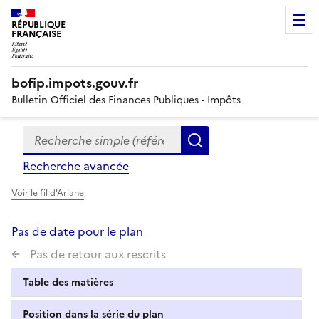
RÉPUBLIQUE
FRANÇAISE
bofip.impots.gouv.fr
Bulletin Officiel des Finances Publiques - Impôts
Recherche simple (références, mots clés, partie du titre
Formulaire
Rechercher
de
Recherche avancée
recherche
Voir le fil d'Ariane
Pas de date pour le plan
Pas de retour aux rescrits
Table des matières
Position dans la série du plan