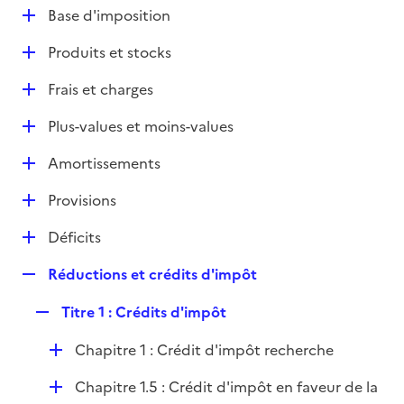
l
D
Base d'imposition
p
i
é
l
e
D
Produits et stocks
p
i
r
é
l
e
D
Frais et charges
p
i
r
é
l
e
D
Plus-values et moins-values
p
i
r
é
l
e
D
Amortissements
p
i
r
é
l
e
D
Provisions
p
i
r
é
l
e
D
Déficits
p
i
r
é
l
e
R
Réductions et crédits d'impôt
p
i
r
e
l
e
R
Titre 1 : Crédits d'impôt
p
i
r
e
l
e
D
Chapitre 1 : Crédit d'impôt recherche
p
i
r
é
l
e
D
Chapitre 1.5 : Crédit d'impôt en faveur de la
p
i
r