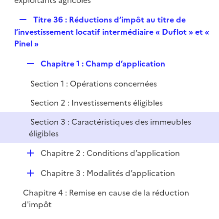
exploitants agricoles
R
Titre 36 : Réductions d’impôt au titre de
e
l’investissement locatif intermédiaire « Duflot » et «
p
Pinel »
l
R
Chapitre 1 : Champ d’application
i
e
e
Section 1 : Opérations concernées
p
r
l
Section 2 : Investissements éligibles
i
Section 3 : Caractéristiques des immeubles
e
éligibles
r
D
Chapitre 2 : Conditions d’application
é
D
Chapitre 3 : Modalités d’application
p
é
l
Chapitre 4 : Remise en cause de la réduction
p
i
d'impôt
l
e