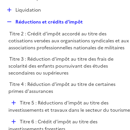
i
é
l
e
D
Liquidation
p
i
r
é
l
e
R
Réductions et crédits d'impôt
p
i
r
e
l
e
Titre 2 : Crédit d'impôt accordé au titre des
p
i
r
cotisations versées aux organisations syndicales et aux
l
e
associations professionnelles nationales de militaires
i
r
e
Titre 3 : Réduction d'impôt au titre des frais de
r
scolarité des enfants poursuivant des études
secondaires ou supérieures
Titre 4 : Réduction d'impôt au titre de certaines
primes d'assurances
D
Titre 5 : Réductions d'impôt au titre des
é
investissements et travaux dans le secteur du tourisme
p
D
Titre 6 : Crédit d'impôt au titre des
l
é
investissements forestiers