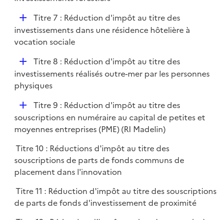
i
p
e
D
Titre 7 : Réduction d'impôt au titre des
l
r
é
investissements dans une résidence hôtelière à
i
p
vocation sociale
e
l
r
D
Titre 8 : Réduction d'impôt au titre des
i
é
investissements réalisés outre-mer par les personnes
e
p
physiques
r
l
D
Titre 9 : Réduction d'impôt au titre des
i
é
souscriptions en numéraire au capital de petites et
e
p
moyennes entreprises (PME) (RI Madelin)
r
l
Titre 10 : Réductions d'impôt au titre des
i
souscriptions de parts de fonds communs de
e
placement dans l'innovation
r
Titre 11 : Réduction d'impôt au titre des souscriptions
de parts de fonds d'investissement de proximité