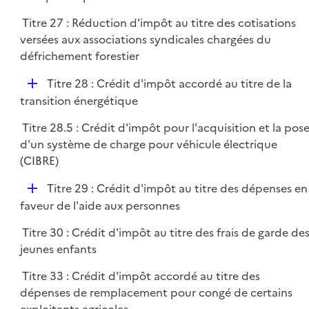
p
r
Titre 27 : Réduction d'impôt au titre des cotisations
l
versées aux associations syndicales chargées du
i
défrichement forestier
e
r
D
Titre 28 : Crédit d'impôt accordé au titre de la
é
transition énergétique
p
Titre 28.5 : Crédit d'impôt pour l'acquisition et la pos
l
d'un système de charge pour véhicule électrique
i
(CIBRE)
e
r
D
Titre 29 : Crédit d'impôt au titre des dépenses en
é
faveur de l'aide aux personnes
p
Titre 30 : Crédit d'impôt au titre des frais de garde de
l
jeunes enfants
i
e
Titre 33 : Crédit d'impôt accordé au titre des
r
dépenses de remplacement pour congé de certains