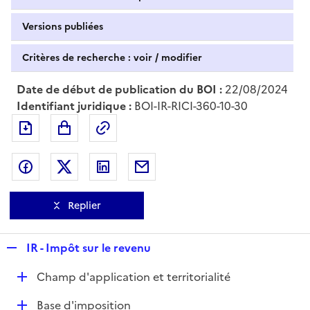
Versions publiées
Critères de recherche : voir / modifier
Date de début de publication du BOI :
22/08/2024
Identifiant juridique :
BOI-IR-RICI-360-10-30
Exporter le document au format pdf
Permalien : adresse web de ce doc
Partager sur Facebook
Partager sur Twitter
Partager sur LinkedIn
Partager par messagerie
Replier
R
IR - Impôt sur le revenu
e
D
Champ d'application et territorialité
p
é
l
D
Base d'imposition
p