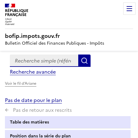
RÉPUBLIQUE
FRANÇAISE
bofip.impots.gouv.fr
Bulletin Officiel des Finances Publiques - Impôts
Recherche simple (références, mots clés, partie du titre
Formulaire
Rechercher
de
Recherche avancée
recherche
Voir le fil d'Ariane
Pas de date pour le plan
Pas de retour aux rescrits
Table des matières
Position dans la série du plan