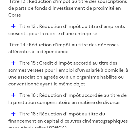
Titre 12 : Réduction d'impôt au titre des souscriptions
de parts de fonds d'investissement de proximité en
Corse
D
Titre 13 : Réduction d'impôt au titre d'emprunts
é
souscrits pour la reprise d'une entreprise
p
Titre 14 : Réduction d'impôt au titre des dépenses
l
afférentes à la dépendance
i
e
D
Titre 15 : Crédit d'impôt accordé au titre des
r
é
sommes versées pour l'emploi d'un salarié à domicile, 
p
une association agréée ou à un organisme habilité ou
l
conventionné ayant le même objet
i
D
Titre 16 : Réduction d'impôt accordée au titre de
e
é
la prestation compensatoire en matière de divorce
r
p
D
Titre 18 : Réduction d'impôt au titre du
l
é
financement en capital d'œuvres cinématographiques
i
p
ou audiovisuelles (SOFICA)