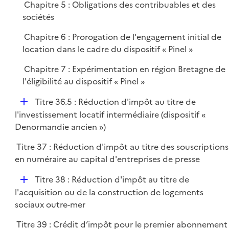
i
r
Chapitre 5 : Obligations des contribuables et des
e
sociétés
r
Chapitre 6 : Prorogation de l'engagement initial de
location dans le cadre du dispositif « Pinel »
Chapitre 7 : Expérimentation en région Bretagne de
l'éligibilité au dispositif « Pinel »
D
Titre 36.5 : Réduction d'impôt au titre de
é
l'investissement locatif intermédiaire (dispositif «
p
Denormandie ancien »)
l
Titre 37 : Réduction d'impôt au titre des souscriptions
i
en numéraire au capital d'entreprises de presse
e
r
D
Titre 38 : Réduction d'impôt au titre de
é
l'acquisition ou de la construction de logements
p
sociaux outre-mer
l
Titre 39 : Crédit d’impôt pour le premier abonnement
i