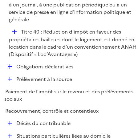
à un journal, à une publication périodique ou à un
e
service de presse en ligne d'information politique et
r
générale
D
Titre 40 : Réduction d’impôt en faveur des
é
propriétaires bailleurs dont le logement est donné en
p
location dans le cadre d’un conventionnement ANAH
l
(Dispositif « Loc’Avantages »)
i
D
Obligations déclaratives
e
é
r
D
Prélèvement à la source
p
é
l
Paiement de l'impôt sur le revenu et des prélèvements
p
i
sociaux
l
e
i
r
Recouvrement, contrôle et contentieux
e
D
r
Décès du contribuable
é
D
Situations particulières liées au domicile
p