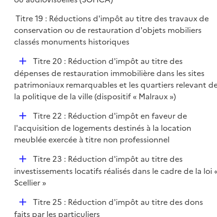
e
l
r
Titre 19 : Réductions d'impôt au titre des travaux de
i
conservation ou de restauration d'objets mobiliers
e
classés monuments historiques
r
D
Titre 20 : Réduction d'impôt au titre des
é
dépenses de restauration immobilière dans les sites
p
patrimoniaux remarquables et les quartiers relevant d
l
la politique de la ville (dispositif « Malraux »)
i
D
Titre 22 : Réduction d'impôt en faveur de
e
é
l'acquisition de logements destinés à la location
r
p
meublée exercée à titre non professionnel
l
D
Titre 23 : Réduction d'impôt au titre des
i
é
investissements locatifs réalisés dans le cadre de la loi 
e
p
Scellier »
r
l
D
Titre 25 : Réduction d'impôt au titre des dons
i
é
faits par les particuliers
e