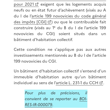
pour 2021
exigent que les logements acquis
neufs ou en état futur d’achèvement (visés au A
du I de l’
article 199 novovicies du code général
des impôts [CGI]
) ou que le contribuable fait
construire (visés au 1° du B du I de l’article 199
novovicies du CGI) soient situés dans un
bâtiment d'habitation collectif.
Cette condition ne s'applique pas aux autres
investissements mentionnés au B du I de l'article
199 novovicies du CGI.
Un bâtiment d’habitation collectif s'entend d'un
immeuble d'habitation autre qu’un bâtiment
individuel au sens de l’
article L. 231-1 du CCH
.
Pour plus de précisions, il
convient de se reporter au
BOI-
RES-IR-000079
.