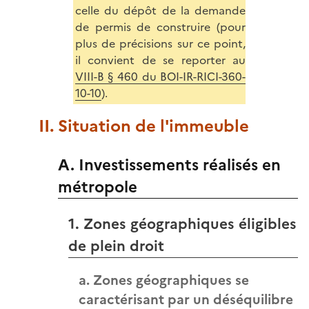
celle du dépôt de la demande
de permis de construire (pour
plus de précisions sur ce point,
il convient de se reporter au
VIII-B § 460 du BOI-IR-RICI-360-
10-10
).
II. Situation de l'immeuble
A. Investissements réalisés en
métropole
1. Zones géographiques éligibles
de plein droit
a. Zones géographiques se
caractérisant par un déséquilibre