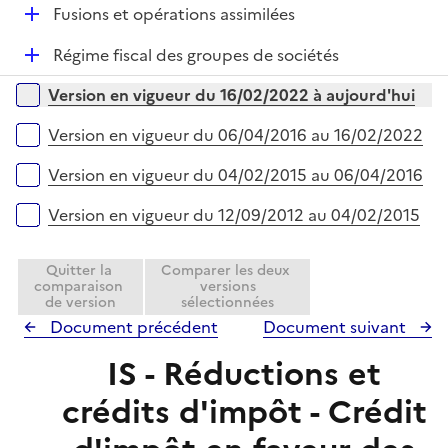
l
D
Fusions et opérations assimilées
p
i
é
l
e
D
Régime fiscal des groupes de sociétés
p
i
r
é
l
e
Versions sur la période
Version en vigueur du 16/02/2022 à aujourd'hui
p
i
r
l
e
Version en vigueur du 06/04/2016 au 16/02/2022
i
r
e
Version en vigueur du 04/02/2015 au 06/04/2016
r
Version en vigueur du 12/09/2012 au 04/02/2015
Quitter la
Comparer les deux
comparaison
versions
de version
sélectionnées
Document précédent
Document suivant
IS - Réductions et
crédits d'impôt - Crédit