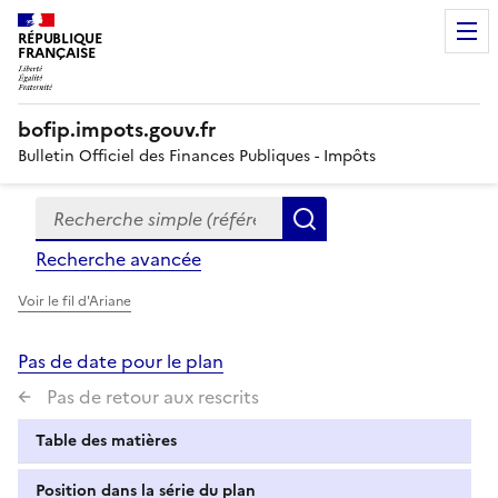
RÉPUBLIQUE
FRANÇAISE
bofip.impots.gouv.fr
Bulletin Officiel des Finances Publiques - Impôts
Recherche simple (références, mots clés, partie du titre
Formulaire
Rechercher
de
Recherche avancée
recherche
Voir le fil d'Ariane
Pas de date pour le plan
Pas de retour aux rescrits
Table des matières
Position dans la série du plan