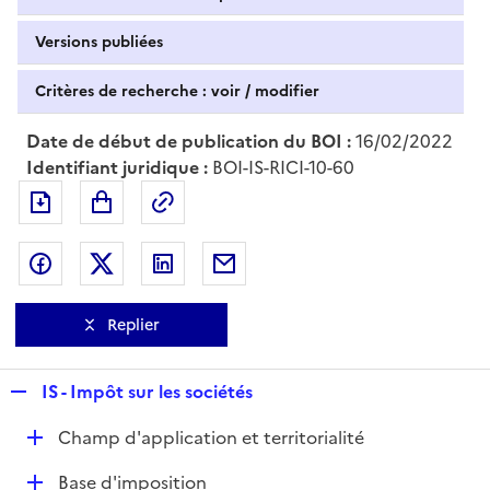
Versions publiées
Critères de recherche : voir / modifier
Date de début de publication du BOI :
16/02/2022
Identifiant juridique :
BOI-IS-RICI-10-60
Exporter le document au format pdf
Permalien : adresse web de ce doc
Partager sur Facebook
Partager sur Twitter
Partager sur LinkedIn
Partager par messagerie
Replier
R
IS - Impôt sur les sociétés
e
D
Champ d'application et territorialité
p
é
l
D
Base d'imposition
p