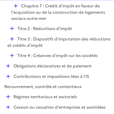
D
Chapitre 7 : Crédit d'impôt en faveur de
é
l'acquisition ou de la construction de logements
p
sociaux outre-mer
l
D
Titre 2 : Réductions d'impôt
i
é
e
D
Titre 3 : Dispositifs d'imputation des réductions
p
r
é
et crédits d'impôt
l
p
i
D
Titre 4 : Créances d'impôt sur les sociétés
l
e
é
i
r
D
Obligations déclaratives et de paiement
p
e
é
l
r
D
Contributions et impositions liées à l'IS
p
i
é
l
e
Recouvrement, contrôle et contentieux
p
i
r
l
e
D
Régimes territoriaux et sectoriels
i
r
é
e
D
Cession ou cessation d'entreprises et assimilées
p
r
é