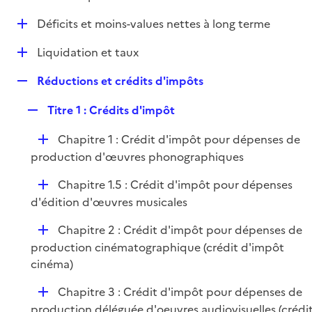
i
é
l
e
D
Déficits et moins-values nettes à long terme
p
i
r
é
l
e
D
Liquidation et taux
p
i
r
é
l
e
R
Réductions et crédits d'impôts
p
i
r
e
l
e
R
Titre 1 : Crédits d'impôt
p
i
r
e
l
e
D
Chapitre 1 : Crédit d'impôt pour dépenses de
p
i
r
é
production d'œuvres phonographiques
l
e
p
i
r
D
Chapitre 1.5 : Crédit d'impôt pour dépenses
l
e
é
d'édition d'œuvres musicales
i
r
p
e
D
Chapitre 2 : Crédit d'impôt pour dépenses de
l
r
é
production cinématographique (crédit d'impôt
i
p
cinéma)
e
l
r
D
Chapitre 3 : Crédit d'impôt pour dépenses de
i
é
production déléguée d'oeuvres audiovisuelles (crédi