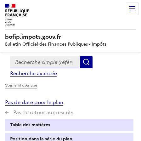
RÉPUBLIQUE
FRANÇAISE
bofip.impots.gouv.fr
Bulletin Officiel des Finances Publiques - Impôts
Recherche simple (références, mots clés, partie du titre
Formulaire
Rechercher
de
Recherche avancée
recherche
Voir le fil d'Ariane
Pas de date pour le plan
Pas de retour aux rescrits
Table des matières
Position dans la série du plan