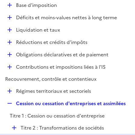
l
D
Base d'imposition
p
i
é
l
e
D
Déficits et moins-values nettes à long terme
p
i
r
é
l
e
D
Liquidation et taux
p
i
r
é
l
e
D
Réductions et crédits d'impôts
p
i
r
é
l
e
D
Obligations déclaratives et de paiement
p
i
r
é
l
e
D
Contributions et impositions liées à l'IS
p
i
r
é
l
e
Recouvrement, contrôle et contentieux
p
i
r
l
e
D
Régimes territoriaux et sectoriels
i
r
é
e
R
Cession ou cessation d'entreprises et assimilées
p
r
e
l
Titre 1 : Cession ou cessation d'entreprise
p
i
l
e
D
Titre 2 : Transformations de sociétés
i
r
é