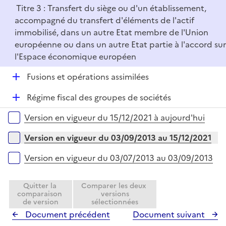
e
Titre 3 : Transfert du siège ou d'un établissement,
p
r
accompagné du transfert d'éléments de l'actif
l
immobilisé, dans un autre Etat membre de l'Union
i
européenne ou dans un autre Etat partie à l'accord sur
e
l'Espace économique européen
r
D
Fusions et opérations assimilées
é
D
Régime fiscal des groupes de sociétés
p
é
l
Versions sur la période
Version en vigueur du 15/12/2021 à aujourd'hui
p
i
l
e
Version en vigueur du 03/09/2013 au 15/12/2021
i
r
e
Version en vigueur du 03/07/2013 au 03/09/2013
r
Quitter la
Comparer les deux
comparaison
versions
de version
sélectionnées
Document précédent
Document suivant