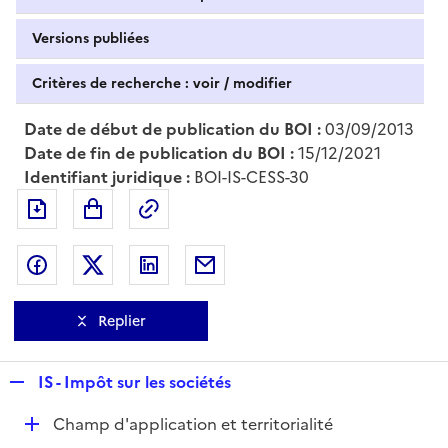
Versions publiées
Critères de recherche : voir / modifier
Date de début de publication du BOI :
03/09/2013
Date de fin de publication du BOI :
15/12/2021
Identifiant juridique :
BOI-IS-CESS-30
Exporter le document au format pdf
Permalien : adresse web de ce doc
Partager sur Facebook
Partager sur Twitter
Partager sur LinkedIn
Partager par messagerie
Replier
R
IS - Impôt sur les sociétés
e
D
Champ d'application et territorialité
p
é