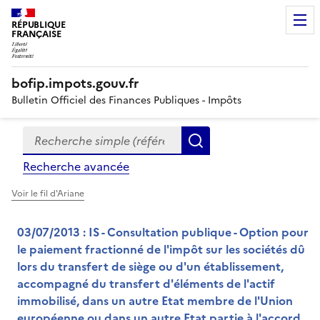
RÉPUBLIQUE
FRANÇAISE
bofip.impots.gouv.fr
Bulletin Officiel des Finances Publiques - Impôts
Recherche simple (références, mots clés, partie du titre
Formulaire
Rechercher
de
Recherche avancée
recherche
Voir le fil d'Ariane
03/07/2013 : IS - Consultation publique - Option pour
le paiement fractionné de l'impôt sur les sociétés dû
lors du transfert de siège ou d'un établissement,
accompagné du transfert d'éléments de l'actif
immobilisé, dans un autre Etat membre de l'Union
européenne ou dans un autre Etat partie à l'accord