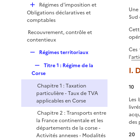
l
e
D
Régimes d'imposition et
p
i
Une 
r
é
Obligations déclaratives et
l
e
Sud 
p
comptables
i
r
l
e
Cett
Recouvrement, contrôle et
i
r
opér
contentieux
e
Ces 
r
R
Régimes territoriaux
l'
art
e
R
Titre 1 : Régime de la
p
I.
e
Corse
l
p
i
Chapitre 1 : Taxation
10
l
e
particulière - Taux de TVA
i
r
Les 
applicables en Corse
e
livr
r
Chapitre 2 : Transports entre
acqu
la France continentale et les
des 
départements de la corse -
20
Activités annexes - Modalités