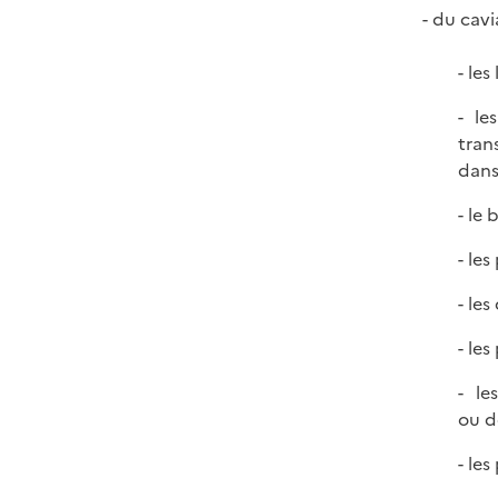
- du cavia
- le
- le
tran
dans
- le 
- le
- le
- le
- le
ou d
- les