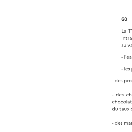
60
La T
intr
suiva
- l'e
- le
- des pro
- des ch
chocolat
du taux 
- des mar