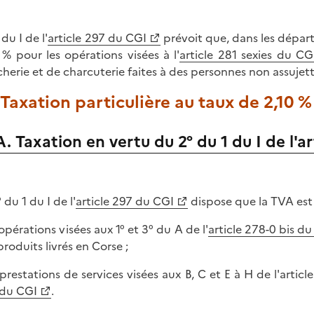
 du I de l'
article 297 du CGI
prévoit que, dans les dépar
 % pour les opérations visées à l'
article 281 sexies du CG
herie et de charcuterie faites à des personnes non assujett
. Taxation particulière au taux de 2,10 %
A. Taxation en vertu du 2° du 1 du I de l'a
 du 1 du I de l'
article 297 du CGI
dispose que la TVA est 
 opérations visées aux 1° et 3° du A de l'
article 278-0 bis d
produits livrés en Corse ;
s prestations de services visées aux B, C et E à H de l'artic
du CGI
.