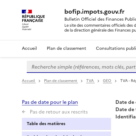
bofip.impots.gouv.fr
RÉPUBLIQUE
Bulletin Officiel des Finances Publ
FRANÇAISE
Le site des commentaires officiels des d
de la direction générale des Finances p
Accueil
Plan de classement
Consultations publi
Recherche simple (références, mots clés, partie 
Formulaire
de
recherche
Accueil
Plan de classement
TVA
GEO
TVA - Rég
Pas de date pour le plan
Date de 
Date de 
Pas de retour aux rescrits
Identifia
Table des matières