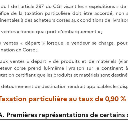
 du I de l'article 297 du CGI visant les « expéditions » de
fice de la taxation particulière doit être accordé, non 
inentales à des acheteurs corses aux conditions de livraison
x ventes « franco-quai port d'embarquement » ;
x ventes « départ » lorsque le vendeur se charge, pour
ination en Corse ;
 aux ventes « départ » de produits et de matériels (via
heteur corse prend lui-même livraison sur le continent 
station certifiant que les produits et matériels sont destinés
 détournement de destination rendrait applicables les dispo
 Taxation particulière au taux de 0,90 %
A. Premières représentations de certains 