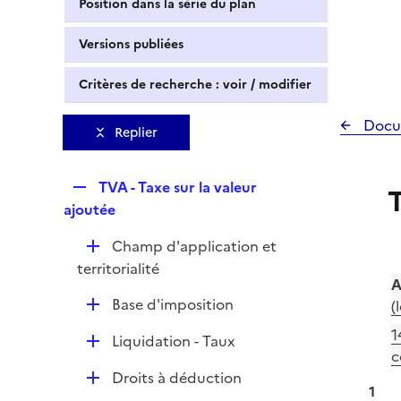
Position dans la série du plan
Versions publiées
Critères de recherche : voir / modifier
Docu
Replier
R
TVA - Taxe sur la valeur
T
e
ajoutée
p
D
Champ d'application et
l
é
territorialité
i
A
p
e
D
Base d'imposition
(
l
r
é
i
1
D
Liquidation - Taux
p
e
c
é
l
r
D
Droits à déduction
p
i
1
é