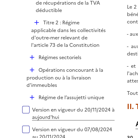
de récupérations de la TVA
Le 2
déductible
béné
cont
D
Titre 2 : Régime
é
applicable dans les collectivités
- au
p
d'outre-mer relevant de
l
l'article 73 de la Constitution
- au
i
dest
D
Régimes sectoriels
e
é
- et
r
D
Opérations concourant à la
p
l'ac
é
production ou à la livraison
l
atte
p
d'immeubles
i
l
Tout
e
D
Régime de l’assujetti unique
i
r
é
II.
e
Versions sur la période
Version en vigueur du 20/11/2024 à
p
r
aujourd'hui
l
i
Version en vigueur du 07/08/2024
e
au 20/11/2024
30