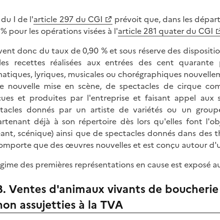
 du I de l'
article 297 du CGI
prévoit que, dans les dépar
 % pour les opérations visées à l'
article 281 quater du CGI
vent donc du taux de 0,90 % et sous réserve des dispositio
 les recettes réalisées aux entrées des cent quarante 
atiques, lyriques, musicales ou chorégraphiques nouvellem
e nouvelle mise en scène, de spectacles de cirque com
ues et produites par l'entreprise et faisant appel aux 
tacles donnés par un artiste de variétés ou un groupe
rtenant déjà à son répertoire dès lors qu'elles font l'o
ant, scénique) ainsi que de spectacles donnés dans des th
omporte que des œuvres nouvelles et est conçu autour d'u
égime des premières représentations en cause est exposé 
B. Ventes d'animaux vivants de boucherie
non assujetties à la TVA