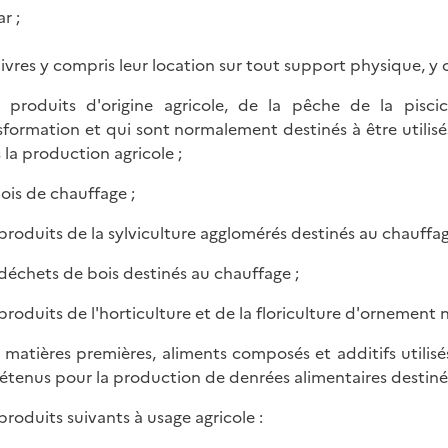
r ;
s livres y compris leur location sur tout support physique, 
s produits d'origine agricole, de la pêche de la pisci
sformation et qui sont normalement destinés à être utilis
 la production agricole ;
bois de chauffage ;
s produits de la sylviculture agglomérés destinés au chauffag
s déchets de bois destinés au chauffage ;
s produits de l'horticulture et de la floriculture d'ornement
s matières premières, aliments composés et additifs utilisé
étenus pour la production de denrées alimentaires destin
 produits suivants à usage agricole :