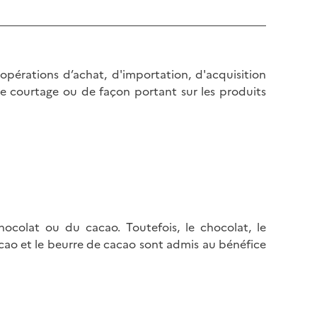
l
p
a
a
p
g
a
e
g
pérations d’achat, d'importation, d'acquisition
e
e courtage ou de façon portant sur les produits
colat ou du cacao. Toutefois, le chocolat, le
acao et le beurre de cacao sont admis au bénéfice