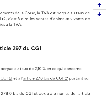
R
tements de la Corse, la TVA est perçue au taux de
e
D
I
, c'est-à-dire les ventes d'animaux vivants de
m
e
ies à la TVA.
o
s
n
c
t
e
e
n
rticle 297 du CGI
r
d
e
r
n
e
h
e
perçue au taux de 2,10 % en ce qui concerne :
a
n
u
u CGI
et à l'
article 278 bis du CGI
portant sur
b
t
a
d
s
e
le 278-0 bis du CGI et aux a à b nonies de l'
article
d
l
e
a