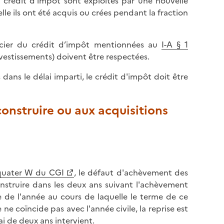
au crédit d’impôt sont exploités par une nouvelle
elle ils ont été acquis ou crées pendant la fraction
ficier du crédit d’impôt mentionnées au
I-A § 1
investissements) doivent être respectées.
ans le délai imparti, le crédit d'impôt doit être
construire ou aux acquisitions
 quater W du CGI
, le défaut d'achèvement des
struire dans les deux ans suivant l'achèvement
e de l'année au cours de laquelle le terme de ce
 ne coïncide pas avec l'année civile, la reprise est
ai de deux ans intervient.