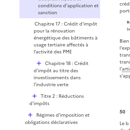
créd
conditions d'application et
port
sanction
R
Chapitre 17 : Crédit d'impôt
b
pour la rénovation
énergétique des bâtiments à
Bien
usage tertiaire affectés à
l'exp
l’activité des PME
tran
tran
D
Chapitre 18 : Crédit
l'
art
é
d'impôt au titre des
s'ap
p
investissements dans
l
l'industrie verte
i
D
Titre 2 : Réductions
e
é
d'impôts
r
p
50
D
Régimes d'imposition et
l
é
obligations déclaratives
Le b 
i
p