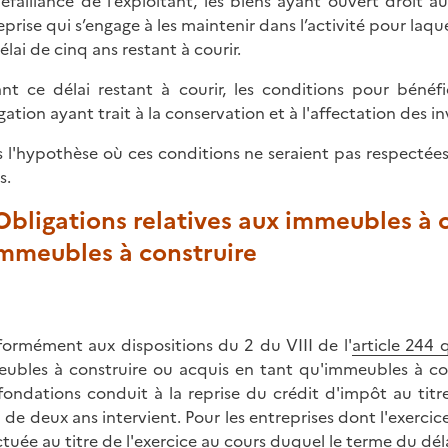
éfaillance de l’exploitant, les biens ayant ouvert droit 
eprise qui s’engage à les maintenir dans l’activité pour laqu
élai de cinq ans restant à courir.
nt ce délai restant à courir, les conditions pour béné
igation ayant trait à la conservation et à l'affectation des 
 l'hypothèse où ces conditions ne seraient pas respectées d
s.
 Obligations relatives aux immeubles à 
immeubles à construire
ormément aux dispositions du 2 du VIII de l'
article 244
ubles à construire ou acquis en tant qu'immeubles à con
fondations conduit à la reprise du crédit d'impôt au titr
i de deux ans intervient. Pour les entreprises dont l'exercice
ctuée au titre de l'exercice au cours duquel le terme du dél