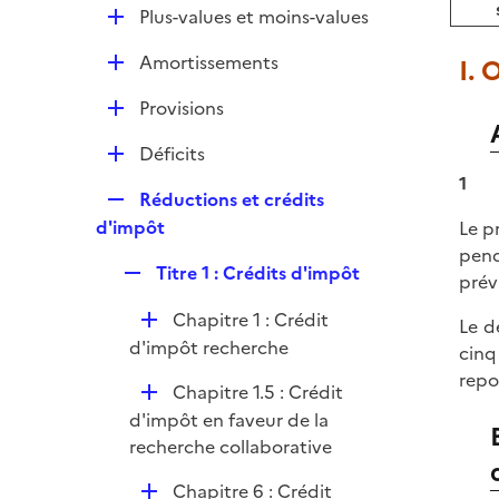
l
e
D
Plus-values et moins-values
p
i
r
é
l
e
D
Amortissements
I. 
p
i
r
é
l
e
D
Provisions
p
i
r
é
l
e
D
Déficits
p
i
r
é
1
l
e
R
Réductions et crédits
p
i
r
e
d'impôt
Le p
l
e
p
pend
i
r
R
Titre 1 : Crédits d'impôt
l
prév
e
e
i
r
D
Chapitre 1 : Crédit
p
Le d
e
é
d'impôt recherche
l
cinq
r
p
i
repo
D
Chapitre 1.5 : Crédit
l
e
é
d'impôt en faveur de la
i
r
p
recherche collaborative
e
l
r
D
Chapitre 6 : Crédit
i