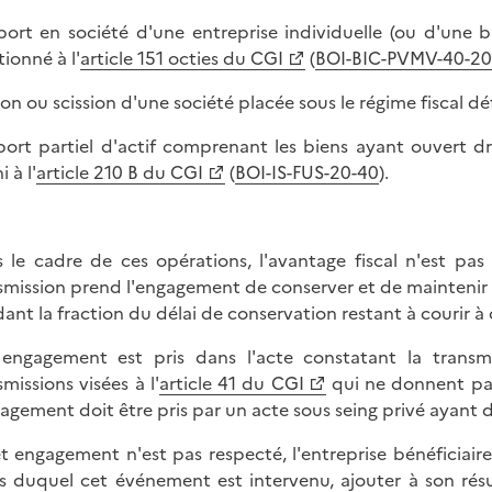
port en société d'une entreprise individuelle (ou d'une 
ionné à l'
article 151 octies du CGI
(
BOI-BIC-PVMV-40-20
ion ou scission d'une société placée sous le régime fiscal défi
port partiel d'actif comprenant les biens ayant ouvert dr
i à l'
article 210 B du CGI
(
BOI-IS-FUS-20-40
).
 le cadre de ces opérations, l'avantage fiscal n'est pas 
smission prend l'engagement de conserver et de maintenir l'
ant la fraction du délai de conservation restant à courir à
engagement est pris dans l'acte constatant la trans
smissions visées à l'
article 41 du CGI
qui ne donnent pas
gagement doit être pris par un acte sous seing privé ayant d
et engagement n'est pas respecté, l'entreprise bénéficiaire 
s duquel cet événement est intervenu, ajouter à son ré