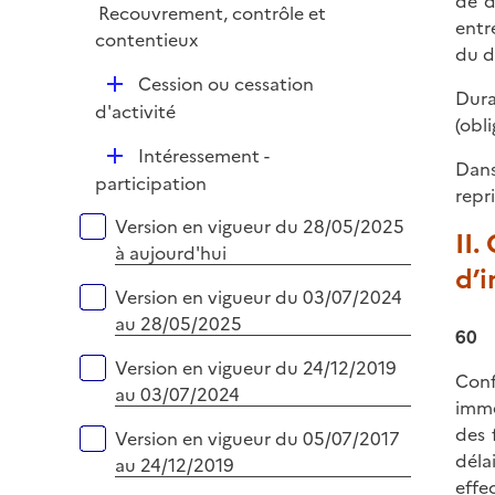
de d
e
Recouvrement, contrôle et
l
entr
r
contentieux
i
du d
e
D
Cession ou cessation
Dura
r
é
d'activité
(obl
p
D
Intéressement -
l
Dans
é
participation
i
repri
p
e
Versions sur la période
Version en vigueur du 28/05/2025
l
II.
r
à aujourd'hui
i
d’
e
Version en vigueur du 03/07/2024
r
au 28/05/2025
60
Version en vigueur du 24/12/2019
Conf
au 03/07/2024
imme
des 
Version en vigueur du 05/07/2017
déla
au 24/12/2019
effe