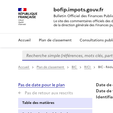
bofip.impots.gouv.fr
RÉPUBLIQUE
Bulletin Officiel des Finances Publ
FRANÇAISE
Le site des commentaires officiels des d
de la direction générale des Finances p
Accueil
Plan de classement
Consultations publi
Recherche simple (références, mots clés, partie 
Formulaire
de
recherche
Accueil
Plan de classement
BIC
RICI
BIC - Rédu
Pas de date pour le plan
Date de 
Date de 
Pas de retour aux rescrits
Identifia
Table des matières