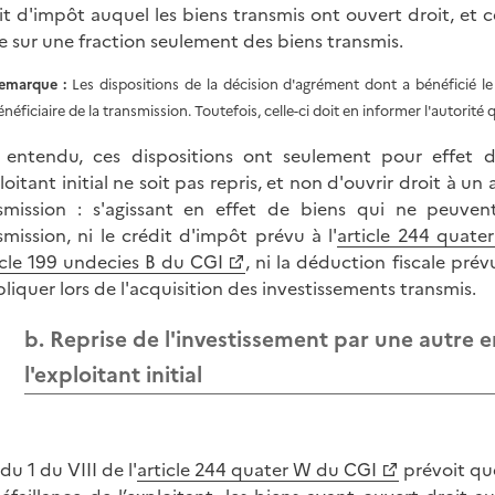
it d'impôt auquel les biens transmis ont ouvert droit, et
e sur une fraction seulement des biens transmis.
emarque :
Les dispositions de la décision d'agrément dont a bénéficié le 
énéficiaire de la transmission. Toutefois, celle-ci doit en informer l'autorité 
 entendu, ces dispositions ont seulement pour effet 
loitant initial ne soit pas repris, et non d'ouvrir droit à un
smission : s'agissant en effet de biens qui ne peuve
smission, ni le crédit d'impôt prévu à l'
article 244 quat
icle 199 undecies B du CGI
, ni la déduction fiscale prévu
pliquer lors de l'acquisition des investissements transmis.
b. Reprise de l'investissement par une autre e
l'exploitant initial
du 1 du VIII de l'
article 244 quater W du CGI
prévoit que