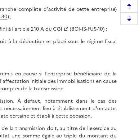
branche complète d'activité de cette entreprise)
R
-30
) ;
e
D
m
ni à l'
article 210 A du CGI
(
BOI-IS-FUS-10
) ;
e
o
s
n
oit à la déduction et placé sous le régime fiscal
c
t
e
e
n
r
d
e
remis en cause si l'entreprise bénéficiaire de la
r
n
affectation initiale des immobilisations en cause
e
h
 compter de la transmission.
e
a
n
u
mission. À défaut, notamment dans le cas des
b
t
 nécessairement lieu à établissement d'un acte,
a
d
ate certaine et établi à cette occasion.
s
e
d
de la transmission doit, au titre de l'exercice au
l
e
sultat une somme égale au triple du montant du
a