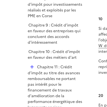
é
d'impôt pour investissements
e
p
réalisés et exploités par les
r
l
PME en Corse
10
i
Chapitre 9 : Crédit d'impôt
e
Si d
en faveur des entreprises qui
r
affec
concluent des accords
l'ob
d'intéressement
W d
inte
Chapitre 10 : Crédit d'impôt
en faveur des métiers d'art
Conf
repr
D
Chapitre 11 : Crédit
inve
é
d'impôt au titre des avances
p
remboursables ne portant
l
pas intérêt pour le
i
financement de travaux
e
20
d'amélioration de la
r
performance énergétique des
En p