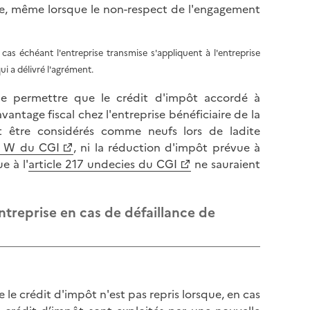
l
 ce, même lorsque le non-respect de l'engagement
p
a
a
p
g
a
cas échéant l'entreprise transmise s'appliquent à l'entreprise
e
g
qui a délivré l'agrément.
e
de permettre que le crédit d'impôt accordé à
 avantage fiscal chez l'entreprise bénéficiaire de la
nt être considérés comme neufs lors de ladite
er W du CGI
, ni la réduction d'impôt prévue à
e à l'
article 217 undecies du CGI
ne sauraient
ntreprise en cas de défaillance de
 le crédit d'impôt n'est pas repris lorsque, en cas