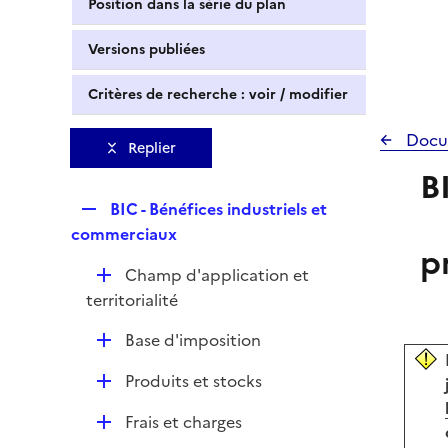
Position dans la série du plan
Versions publiées
Critères de recherche : voir / modifier
Docu
Replier
B
R
BIC - Bénéfices industriels et
e
commerciaux
p
p
D
Champ d'application et
l
é
territorialité
i
p
e
D
Base d'imposition
l
r
é
i
D
Produits et stocks
p
e
é
l
r
D
Frais et charges
p
i
é