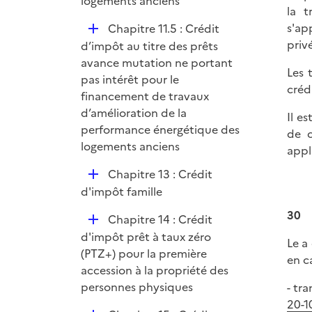
logements anciens
la t
D
s'ap
Chapitre 11.5 : Crédit
é
priv
d’impôt au titre des prêts
p
avance mutation ne portant
Les 
l
pas intérêt pour le
créd
i
financement de travaux
e
d’amélioration de la
Il e
r
performance énergétique des
de c
logements anciens
appl
D
Chapitre 13 : Crédit
é
d'impôt famille
p
30
D
Chapitre 14 : Crédit
l
é
d'impôt prêt à taux zéro
i
Le a 
p
(PTZ+) pour la première
e
en c
l
accession à la propriété des
r
i
personnes physiques
- tr
e
20-1