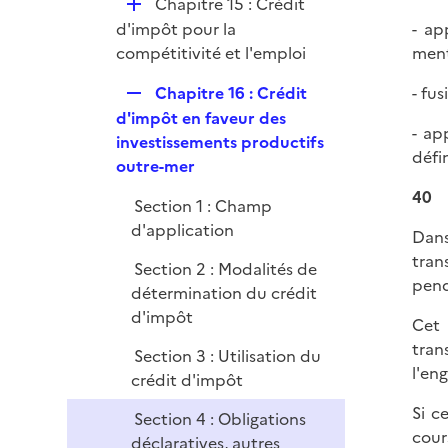
D
Chapitre 15 : Crédit
r
é
- ap
d'impôt pour la
p
ment
compétitivité et l'emploi
l
R
- fus
Chapitre 16 : Crédit
i
e
d'impôt en faveur des
e
- ap
p
investissements productifs
r
défin
l
outre-mer
i
40
Section 1 : Champ
e
d'application
r
Dans
tran
Section 2 : Modalités de
pend
détermination du crédit
d'impôt
Cet 
tran
Section 3 : Utilisation du
l'en
crédit d'impôt
Si c
Section 4 : Obligations
cour
déclaratives, autres