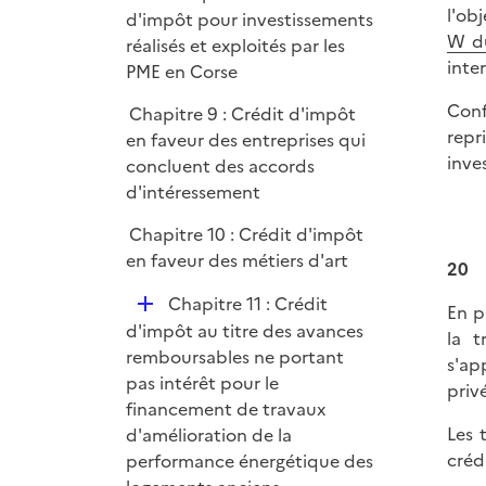
l'ob
é
d'impôt pour investissements
e
W d
p
réalisés et exploités par les
r
inte
l
PME en Corse
i
Conf
Chapitre 9 : Crédit d'impôt
e
repr
en faveur des entreprises qui
r
inve
concluent des accords
d'intéressement
Chapitre 10 : Crédit d'impôt
en faveur des métiers d'art
20
D
Chapitre 11 : Crédit
En p
é
d'impôt au titre des avances
la t
p
remboursables ne portant
s'ap
l
pas intérêt pour le
priv
i
financement de travaux
e
Les 
d'amélioration de la
r
créd
performance énergétique des