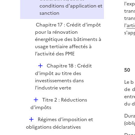
l'exp
conditions d'application et
tran
sanction
tran
Chapitre 17 : Crédit d'impôt
l'
art
pour la rénovation
s'ap
énergétique des bâtiments à
usage tertiaire affectés à
l’activité des PME
D
Chapitre 18 : Crédit
50
é
d'impôt au titre des
p
investissements dans
Le b 
l
l'industrie verte
de d
i
entr
D
Titre 2 : Réductions
e
du d
é
d'impôts
r
p
Dura
D
Régimes d'imposition et
l
(obl
é
obligations déclaratives
i
p