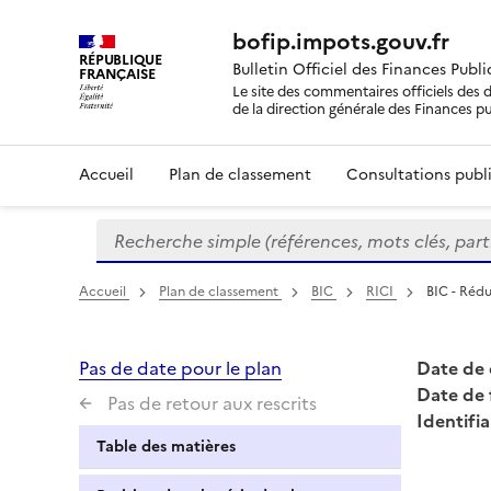
bofip.impots.gouv.fr
RÉPUBLIQUE
Bulletin Officiel des Finances Publ
FRANÇAISE
Le site des commentaires officiels des d
de la direction générale des Finances p
Accueil
Plan de classement
Consultations publi
Recherche simple (références, mots clés, partie 
Formulaire
de
recherche
Accueil
Plan de classement
BIC
RICI
BIC - Rédu
Pas de date pour le plan
Date de 
Date de 
Pas de retour aux rescrits
Identifia
Table des matières