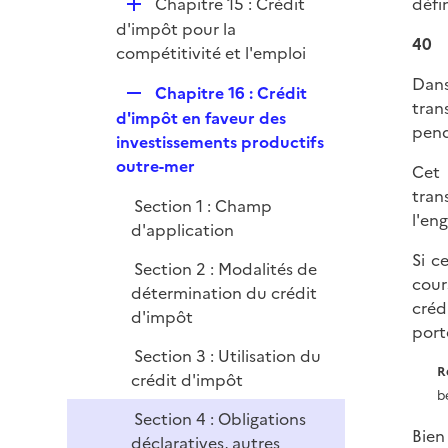
D
Chapitre 15 : Crédit
défin
r
é
d'impôt pour la
40
p
compétitivité et l'emploi
l
Dans
R
Chapitre 16 : Crédit
i
tran
e
d'impôt en faveur des
e
pend
p
investissements productifs
r
l
outre-mer
Cet 
i
tran
Section 1 : Champ
e
l'en
d'application
r
Si c
Section 2 : Modalités de
cour
détermination du crédit
créd
d'impôt
port
Section 3 : Utilisation du
R
crédit d'impôt
b
Section 4 : Obligations
Bien
déclaratives, autres