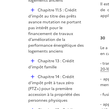
logements anciens
Il e
de c
D
Chapitre 11.5 : Crédit
appl
é
d’impôt au titre des prêts
p
avance mutation ne portant
l
pas intérêt pour le
i
financement de travaux
30
e
d’amélioration de la
r
performance énergétique des
Le a 
logements anciens
en c
D
Chapitre 13 : Crédit
- tr
é
d'impôt famille
20-1
p
D
Chapitre 14 : Crédit
l
- ap
é
d'impôt prêt à taux zéro
i
ment
p
(PTZ+) pour la première
e
l
accession à la propriété des
- fus
r
i
personnes physiques
- ap
e