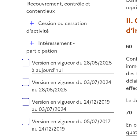
Dans
e
Recouvrement, contrôle et
l
repri
r
contentieux
i
II.
e
D
Cession ou cessation
r
d’
é
d'activité
p
D
Intéressement -
l
60
é
participation
i
p
Conf
e
Versions sur la période
Version en vigueur du 28/05/2025
l
imme
r
à aujourd'hui
i
des 
e
déla
Version en vigueur du 03/07/2024
r
effe
au 28/05/2025
Le d
Version en vigueur du 24/12/2019
au 03/07/2024
70
Version en vigueur du 05/07/2017
En c
au 24/12/2019
quat