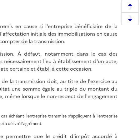
R
e
D
m
remis en cause si l'entreprise bénéficiaire de la
e
o
affectation initiale des immobilisations en cause
s
n
 compter de la transmission.
c
t
e
mission. À défaut, notamment dans le cas des
e
n
 nécessairement lieu à établissement d'un acte,
r
d
ate certaine et établi à cette occasion.
e
r
n
de la transmission doit, au titre de l'exercice au
e
h
sultat une somme égale au triple du montant du
e
a
 ce, même lorsque le non-respect de l'engagement
n
u
b
t
a
d
cas échéant l'entreprise transmise s'appliquent à l'entreprise
s
e
qui a délivré l'agrément.
d
l
e
de permettre que le crédit d'impôt accordé à
a