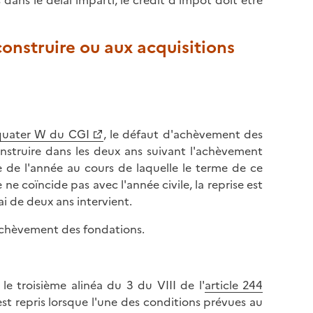
ans le délai imparti, le crédit d'impôt doit être
construire ou aux acquisitions
 quater W du CGI
, le défaut d'achèvement des
struire dans les deux ans suivant l'achèvement
e de l'année au cours de laquelle le terme de ce
 ne coïncide pas avec l'année civile, la reprise est
ai de deux ans intervient.
’achèvement des fondations.
le troisième alinéa du 3 du VIII de l'
article 244
est repris lorsque l'une des conditions prévues au