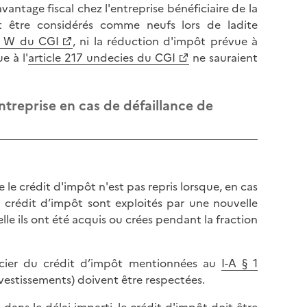
l
 avantage fiscal chez l'entreprise bénéficiaire de la
p
a
nt être considérés comme neufs lors de ladite
a
p
er W du CGI
, ni la réduction d'impôt prévue à
g
a
e à l'
article 217 undecies du CGI
ne sauraient
e
g
e
ntreprise en cas de défaillance de
 le crédit d'impôt n'est pas repris lorsque, en cas
au crédit d’impôt sont exploités par une nouvelle
elle ils ont été acquis ou crées pendant la fraction
ficier du crédit d’impôt mentionnées au
I-A § 1
investissements) doivent être respectées.