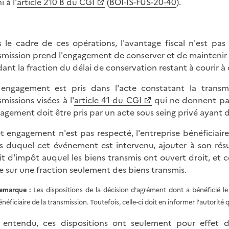
i à l'
article 210 B du CGI
(
BOI-IS-FUS-20-40
).
 le cadre de ces opérations, l'avantage fiscal n'est pas 
smission prend l'engagement de conserver et de maintenir l'
ant la fraction du délai de conservation restant à courir à
engagement est pris dans l'acte constatant la trans
smissions visées à l'
article 41 du CGI
qui ne donnent pas
gagement doit être pris par un acte sous seing privé ayant d
et engagement n'est pas respecté, l'entreprise bénéficiaire 
s duquel cet événement est intervenu, ajouter à son ré
it d'impôt auquel les biens transmis ont ouvert droit, et
e sur une fraction seulement des biens transmis.
emarque :
Les dispositions de la décision d'agrément dont a bénéficié le 
énéficiaire de la transmission. Toutefois, celle-ci doit en informer l'autorité 
 entendu, ces dispositions ont seulement pour effet 