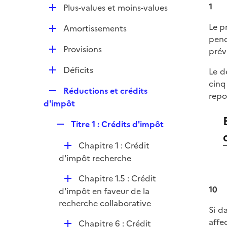
l
e
1
D
Plus-values et moins-values
p
i
r
é
l
e
Le p
D
Amortissements
p
i
r
pend
é
l
e
D
Provisions
prév
p
i
r
é
l
e
D
Déficits
Le d
p
i
r
é
cinq
l
e
R
Réductions et crédits
p
repo
i
r
e
d'impôt
l
e
p
i
r
R
Titre 1 : Crédits d'impôt
l
e
e
i
r
D
Chapitre 1 : Crédit
p
e
é
d'impôt recherche
l
r
p
i
D
Chapitre 1.5 : Crédit
l
e
10
é
d'impôt en faveur de la
i
r
p
recherche collaborative
e
Si d
l
r
affec
D
Chapitre 6 : Crédit
i