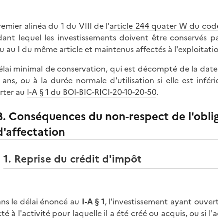
remier alinéa du 1 du VIII de l'
article 244 quater W du cod
ant lequel les investissements doivent être conservés pa
u au I du même article et maintenus affectés à l'exploitation
élai minimal de conservation, qui est décompté de la date d
 ans, ou à la durée normale d'utilisation si elle est infér
rter au
I-A § 1 du BOI-BIC-RICI-20-10-20-50
.
B. Conséquences du non-respect de l'obli
d'affectation
1. Reprise du crédit d'impôt
ans le délai énoncé au
I-A § 1
, l'investissement ayant ouver
té à l'activité pour laquelle il a été créé ou acquis, ou si l