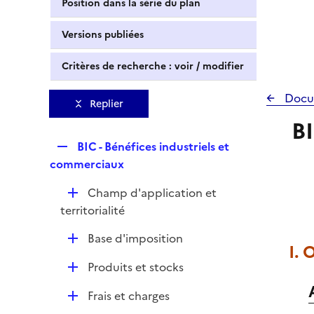
Position dans la série du plan
Versions publiées
Critères de recherche : voir / modifier
Docu
Replier
BI
R
BIC - Bénéfices industriels et
e
commerciaux
p
D
Champ d'application et
l
é
territorialité
i
p
e
D
Base d'imposition
l
r
I. 
é
i
D
Produits et stocks
p
e
é
l
r
D
Frais et charges
p
i
é