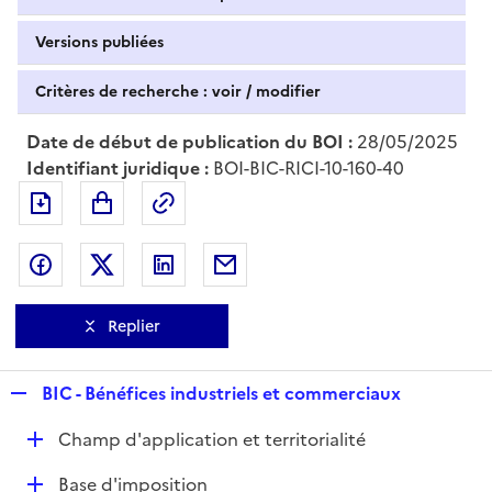
Versions publiées
Critères de recherche : voir / modifier
Date de début de publication du BOI :
28/05/2025
Identifiant juridique :
BOI-BIC-RICI-10-160-40
Exporter le document au format pdf
Permalien : adresse web de ce doc
Partager sur Facebook
Partager sur Twitter
Partager sur LinkedIn
Partager par messagerie
Replier
R
BIC - Bénéfices industriels et commerciaux
e
D
Champ d'application et territorialité
p
é
l
D
Base d'imposition
p