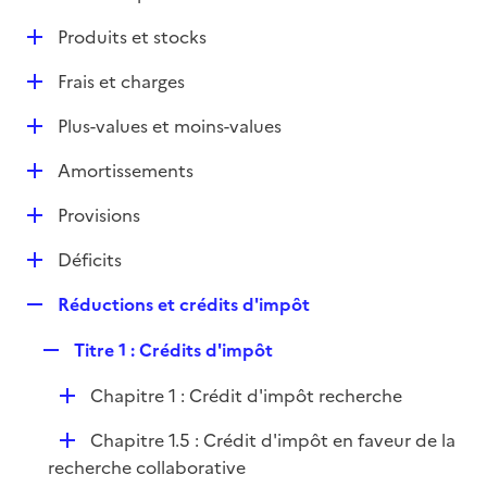
i
é
l
e
D
Produits et stocks
p
i
r
é
l
e
D
Frais et charges
p
i
r
é
l
e
D
Plus-values et moins-values
p
i
r
é
l
e
D
Amortissements
p
i
r
é
l
e
D
Provisions
p
i
r
é
l
e
D
Déficits
p
i
r
é
l
e
R
Réductions et crédits d'impôt
p
i
r
e
l
e
R
Titre 1 : Crédits d'impôt
p
i
r
e
l
e
D
Chapitre 1 : Crédit d'impôt recherche
p
i
r
é
l
e
D
Chapitre 1.5 : Crédit d'impôt en faveur de la
p
i
r
é
recherche collaborative
l
e