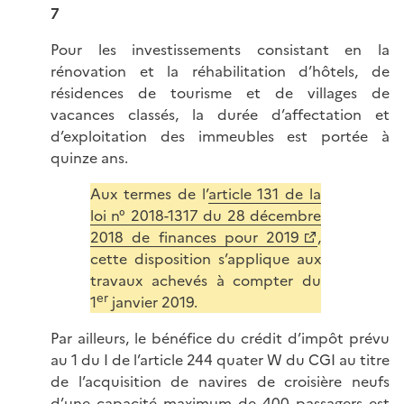
7
Pour les investissements consistant en la
rénovation et la réhabilitation d’hôtels, de
résidences de tourisme et de villages de
vacances classés, la durée d’affectation et
d’exploitation des immeubles est portée à
quinze ans.
Aux termes de l’
article 131 de la
loi n° 2018-1317 du 28 décembre
2018 de finances pour 2019
,
cette disposition s’applique aux
travaux achevés à compter du
er
1
janvier 2019.
Par ailleurs, le bénéfice du crédit d’impôt prévu
au 1 du I de l’article 244 quater W du CGI au titre
de l’acquisition de navires de croisière neufs
d’une capacité maximum de 400 passagers est