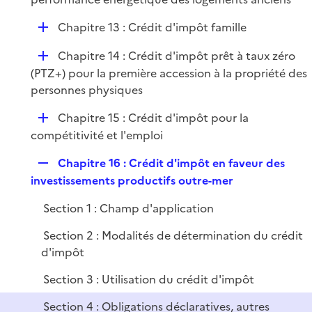
i
D
Chapitre 13 : Crédit d'impôt famille
e
é
r
D
Chapitre 14 : Crédit d'impôt prêt à taux zéro
p
é
(PTZ+) pour la première accession à la propriété des
l
p
personnes physiques
i
l
e
D
Chapitre 15 : Crédit d'impôt pour la
i
r
é
compétitivité et l'emploi
e
p
r
R
Chapitre 16 : Crédit d'impôt en faveur des
l
e
investissements productifs outre-mer
i
p
e
Section 1 : Champ d'application
l
r
i
Section 2 : Modalités de détermination du crédit
e
d'impôt
r
Section 3 : Utilisation du crédit d'impôt
Section 4 : Obligations déclaratives, autres