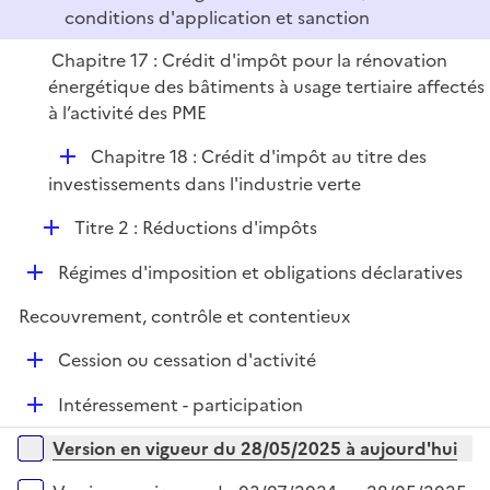
conditions d'application et sanction
Chapitre 17 : Crédit d'impôt pour la rénovation
énergétique des bâtiments à usage tertiaire affectés
à l’activité des PME
D
Chapitre 18 : Crédit d'impôt au titre des
é
investissements dans l'industrie verte
p
D
Titre 2 : Réductions d'impôts
l
é
i
D
Régimes d'imposition et obligations déclaratives
p
e
é
l
r
Recouvrement, contrôle et contentieux
p
i
l
e
D
Cession ou cessation d'activité
i
r
é
e
D
Intéressement - participation
p
r
é
l
Versions sur la période
Version en vigueur du 28/05/2025 à aujourd'hui
p
i
l