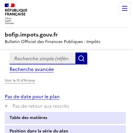
RÉPUBLIQUE
FRANÇAISE
bofip.impots.gouv.fr
Bulletin Officiel des Finances Publiques - Impôts
Recherche simple (références, mots clés, partie du titre
Formulaire
Rechercher
de
Recherche avancée
recherche
Voir le fil d'Ariane
Pas de date pour le plan
Pas de retour aux rescrits
Table des matières
Position dans la série du plan