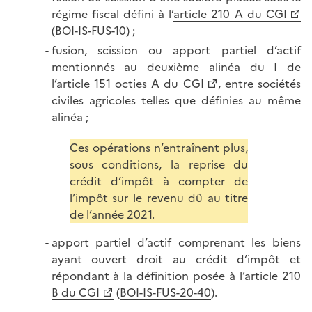
régime fiscal défini à l’
article 210 A du CGI
(
BOI-IS-FUS-10
) ;
fusion, scission ou apport partiel d’actif
mentionnés au deuxième alinéa du I de
l’
article 151 octies A du CGI
, entre sociétés
civiles agricoles telles que définies au même
alinéa ;
Ces opérations n’entraînent plus,
sous conditions, la reprise du
crédit d’impôt à compter de
l’impôt sur le revenu dû au titre
de l’année 2021.
apport partiel d’actif comprenant les biens
ayant ouvert droit au crédit d’impôt et
répondant à la définition posée à l’
article 210
B du CGI
(
BOI-IS-FUS-20-40
).