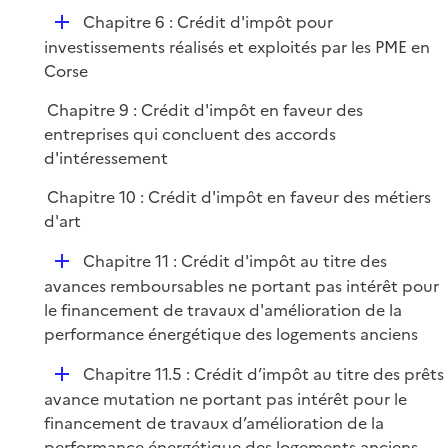
p
i
r
D
Chapitre 6 : Crédit d'impôt pour
l
e
é
investissements réalisés et exploités par les PME en
i
r
p
Corse
e
l
r
Chapitre 9 : Crédit d'impôt en faveur des
i
entreprises qui concluent des accords
e
d'intéressement
r
Chapitre 10 : Crédit d'impôt en faveur des métiers
d'art
D
Chapitre 11 : Crédit d'impôt au titre des
é
avances remboursables ne portant pas intérêt pour
p
le financement de travaux d'amélioration de la
l
performance énergétique des logements anciens
i
D
Chapitre 11.5 : Crédit d’impôt au titre des prêts
e
é
avance mutation ne portant pas intérêt pour le
r
p
financement de travaux d’amélioration de la
l
performance énergétique des logements anciens