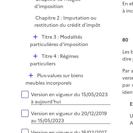
r
En e
d'imposition
à in
Chapitre 2 : Imputation ou
restitution du crédit d’impôt
D
Titre 3 : Modalités
80
é
particulières d'imposition
p
Les 
D
Titre 4 : Régimes
l
dire
é
particuliers
i
p
Par 
e
D
Plus-values sur biens
l
vers
r
é
meubles incorporels
i
par 
p
e
iden
Versions sur la période
Version en vigueur du 15/05/2023
l
r
à aujourd'hui
i
E
e
Version en vigueur du 20/12/2019
U
r
au 15/05/2023
A
Version en vigueur du 16/02/2017