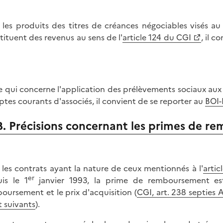
 les produits des titres de créances négociables visés au 1
tituent des revenus au sens de l'
article 124 du CGI
, il c
e qui concerne l'application des prélèvements sociaux au
tes courants d'associés, il convient de se reporter au
BOI
B. Précisions concernant les primes de 
 les contrats ayant la nature de ceux mentionnés à l'
artic
er
is le 1
janvier 1993, la prime de remboursement est 
oursement et le prix d'acquisition (
CGI, art. 238 septies A, 
t suivants
).