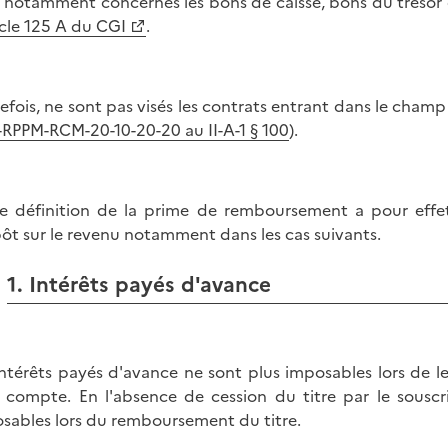
 notamment concernés les bons de caisse, bons du trésor 
icle 125 A du CGI
.
efois, ne sont pas visés les contrats entrant dans le champ 
-RPPM-RCM-20-10-20-20 au II-A-1 § 100
).
e définition de la prime de remboursement a pour effet 
pôt sur le revenu notamment dans les cas suivants.
1. Intérêts payés d'avance
intérêts payés d'avance ne sont plus imposables lors de l
 compte. En l'absence de cession du titre par le souscri
sables lors du remboursement du titre.