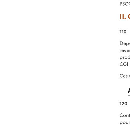
PSO
II.
110
Depu
reven
prod
CGI
Ces 
120
Conf
pour