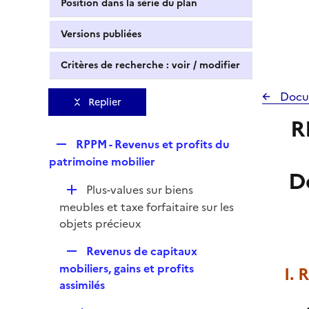
Position dans la série du plan
Versions publiées
Critères de recherche : voir / modifier
Docu
Replier
R
R
RPPM - Revenus et profits du
e
patrimoine mobilier
D
p
D
Plus-values sur biens
l
é
meubles et taxe forfaitaire sur les
i
p
objets précieux
e
l
r
R
Revenus de capitaux
i
e
mobiliers, gains et profits
I. 
e
p
assimilés
r
l