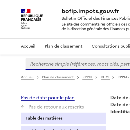
bofip.impots.gouv.fr
RÉPUBLIQUE
Bulletin Officiel des Finances Publ
FRANÇAISE
Le site des commentaires officiels des d
de la direction générale des Finances p
Accueil
Plan de classement
Consultations publi
Recherche simple (références, mots clés, partie 
Formulaire
de
recherche
Accueil
Plan de classement
RPPM
RCM
RPPM -
Pas de date pour le plan
Date de 
Date de 
Pas de retour aux rescrits
Identifia
Table des matières