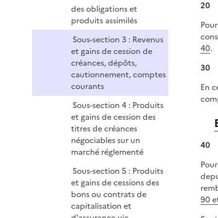
20
des obligations et
produits assimilés
Pour
cons
Sous-section 3 : Revenus
40
.
et gains de cession de
créances, dépôts,
30
cautionnement, comptes
courants
En c
comp
Sous-section 4 : Produits
et gains de cession des
titres de créances
négociables sur un
40
marché réglementé
Pour
Sous-section 5 : Produits
depu
et gains de cessions des
remb
bons ou contrats de
90 e
capitalisation et
d'assurance-vie