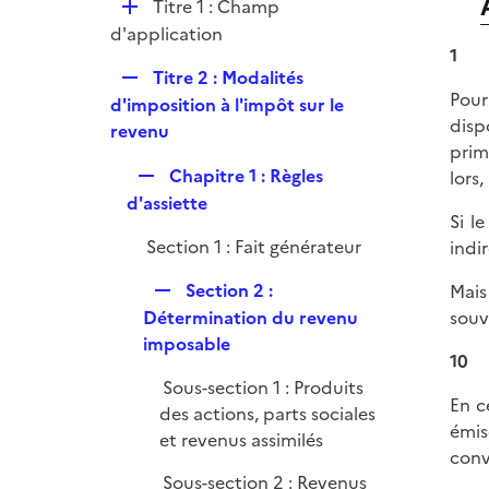
D
Titre 1 : Champ
i
é
d'application
e
1
p
r
R
Titre 2 : Modalités
l
Pour
e
d'imposition à l'impôt sur le
i
disp
p
revenu
e
prim
l
r
R
Chapitre 1 : Règles
lors
i
e
d'assiette
e
Si l
p
r
Section 1 : Fait générateur
indi
l
i
R
Section 2 :
Mais
e
e
Détermination du revenu
souv
r
p
imposable
10
l
Sous-section 1 : Produits
i
En c
des actions, parts sociales
e
émis
et revenus assimilés
r
conv
Sous-section 2 : Revenus