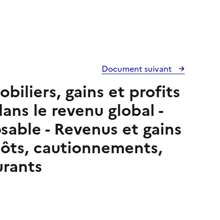
Document suivant
iliers, gains et profits
ans le revenu global -
able - Revenus et gains
pôts, cautionnements,
rants