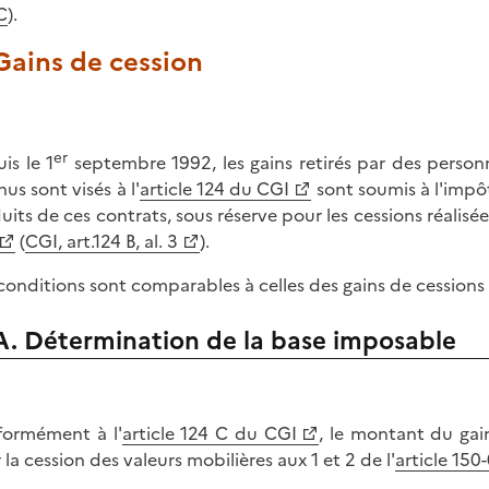
C
).
 Gains de cession
er
is le 1
septembre 1992, les gains retirés par des person
us sont visés à l'
article 124 du CGI
sont soumis à l'impô
uits de ces contrats, sous réserve pour les cessions réalisée
(
CGI, art.124 B, al. 3
).
conditions sont comparables à celles des gains de cessions 
A. Détermination de la base imposable
ormément à l'
article 124 C du CGI
, le montant du gai
 la cession des valeurs mobilières aux 1 et 2 de l'
article 150