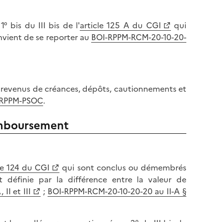
° bis du III bis de l'
article 125 A du CGI
qui
onvient de se reporter au
BOI-RPPM-RCM-20-10-20-
x revenus de créances, dépôts, cautionnements et
-RPPM-PSOC
.
remboursement
le 124 du CGI
qui sont conclus ou démembrés
définie par la différence entre la valeur de
II et III
;
BOI-RPPM-RCM-20-10-20-20 au II-A §