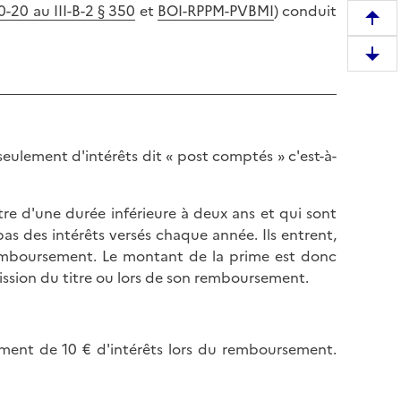
20 au III-B-2 § 350
et
BOI-RPPM-PVBMI
) conduit
R
e
D
m
e
o
s
n
c
t
e
seulement d'intérêts dit « post comptés » c'est-à-
e
n
r
d
e
titre d'une durée inférieure à deux ans et qui sont
r
n
as des intérêts versés chaque année. Ils entrent,
e
h
remboursement. Le montant de la prime est donc
e
a
mission du titre ou lors de son remboursement.
n
u
b
t
a
d
s
ement de 10 € d'intérêts lors du remboursement.
e
d
l
e
a