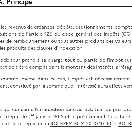
A. Principe
 les revenus de créances, dépôts, cautionnements, comptes
ositions de l'
article 125 du code général des impôts (CGI
es de remboursement ou tous autres produits des valeurs d
, les produits des clauses d'indexation.
e débiteur prend à sa charge tout ou partie de l'impôt su
rect doit être compris dans le montant des intérêts, arrérag
 comme, même dans ce cas, l'impôt est nécessairement acq
ent, constitué par la somme que l'intéressé aura effective
e qui concerne l'interdiction faite au débiteur de prendre 
er
es depuis le 1
janvier 1965 et le prélèvement forfaitaire 
ient de se reporter au
BOI-RPPM-RCM-30-10-10-40
et
BOI-R