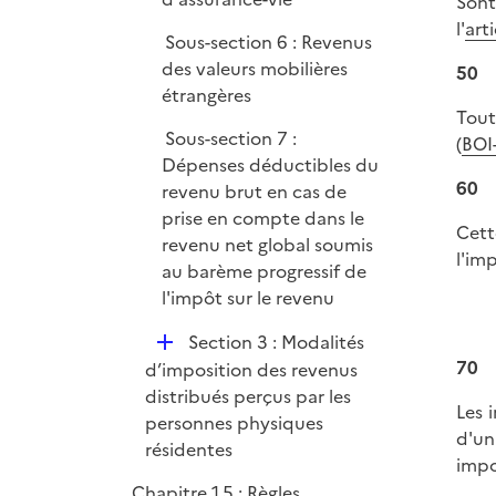
Sont
l'
art
Sous-section 6 : Revenus
des valeurs mobilières
50
étrangères
Tout
Sous-section 7 :
(
BOI
Dépenses déductibles du
60
revenu brut en cas de
prise en compte dans le
Cett
revenu net global soumis
l'im
au barème progressif de
l'impôt sur le revenu
D
Section 3 : Modalités
é
70
d’imposition des revenus
p
distribués perçus par les
Les 
l
personnes physiques
d'un
i
résidentes
impo
e
Chapitre 1.5 : Règles