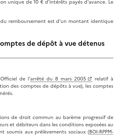
on unique de 10 € d'intérêts payés d'avance. Le
l
p
a
a
p
g
rs du remboursement est d'un montant identique
a
e
g
e
s comptes de dépôt à vue détenus
fficiel de l'
arrêté du 8 mars 2005
relatif à
ration des comptes de dépôts à vue), les comptes
nérés.
itions de droit commun au barème progressif de
eurs et débiteurs dans les conditions exposées au
ent soumis aux prélèvements sociaux (
BOI-RPPM-