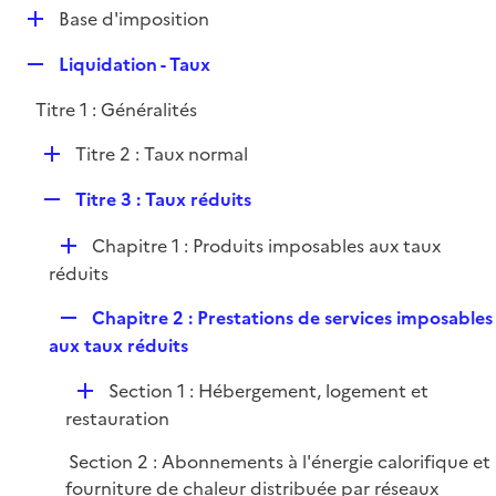
l
D
Base d'imposition
p
i
é
l
e
R
Liquidation - Taux
p
i
r
e
l
e
Titre 1 : Généralités
p
i
r
l
e
D
Titre 2 : Taux normal
i
r
é
e
R
Titre 3 : Taux réduits
p
r
e
l
D
Chapitre 1 : Produits imposables aux taux
p
i
é
réduits
l
e
p
i
r
R
Chapitre 2 : Prestations de services imposables
l
e
e
aux taux réduits
i
r
p
e
D
Section 1 : Hébergement, logement et
l
r
é
restauration
i
p
e
Section 2 : Abonnements à l'énergie calorifique et
l
r
fourniture de chaleur distribuée par réseaux