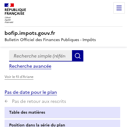
RÉPUBLIQUE
FRANÇAISE
bofip.impots.gouv.fr
Bulletin Officiel des Finances Publiques - Impôts
Recherche simple (références, mots clés, partie du titre
Formulaire
Rechercher
de
Recherche avancée
recherche
Voir le fil d'Ariane
Pas de date pour le plan
Pas de retour aux rescrits
Table des matières
Position dans la série du plan