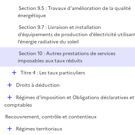
i
Section 9.5 : Travaux d'amélioration de la qualité
e
énergétique
r
Section 9.7 : Livraison et installation
d’équipements de production d’électricité utilisan
l’énergie radiative du soleil
Section 10 : Autres prestations de services
imposables aux taux réduits
D
Titre 4 : Les taux particuliers
é
D
Droits à déduction
p
é
l
D
Régimes d'imposition et Obligations déclaratives et
p
i
é
comptables
l
e
p
i
r
Recouvrement, contrôle et contentieux
l
e
i
r
D
Régimes territoriaux
e