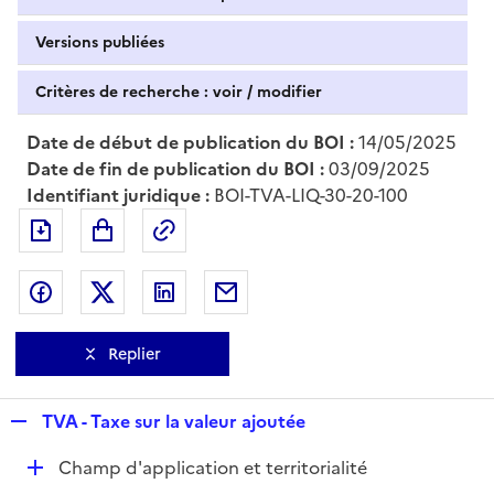
Versions publiées
Critères de recherche : voir / modifier
Date de début de publication du BOI :
14/05/2025
Date de fin de publication du BOI :
03/09/2025
Identifiant juridique :
BOI-TVA-LIQ-30-20-100
Exporter le document au format pdf
Permalien : adresse web de ce doc
Partager sur Facebook
Partager sur Twitter
Partager sur LinkedIn
Partager par messagerie
Replier
R
TVA - Taxe sur la valeur ajoutée
e
D
Champ d'application et territorialité
p
é