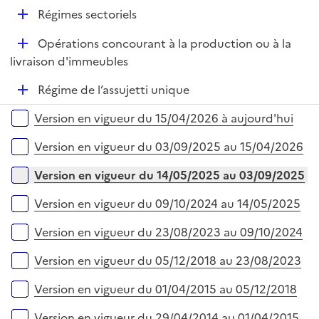
é
r
D
Régimes sectoriels
p
é
l
D
Opérations concourant à la production ou à la
p
i
é
livraison d'immeubles
l
e
p
i
r
D
Régime de l’assujetti unique
l
e
é
i
r
Versions sur la période
Version en vigueur du 15/04/2026 à aujourd'hui
p
e
l
r
Version en vigueur du 03/09/2025 au 15/04/2026
i
e
Version en vigueur du 14/05/2025 au 03/09/2025
r
Version en vigueur du 09/10/2024 au 14/05/2025
Version en vigueur du 23/08/2023 au 09/10/2024
Version en vigueur du 05/12/2018 au 23/08/2023
Version en vigueur du 01/04/2015 au 05/12/2018
Version en vigueur du 29/04/2014 au 01/04/2015