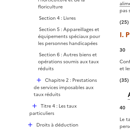
alim
floriculture
pas 
Section 4 : Livres
(25)
Section 5 : Appareillages et
I. 
équipements spéciaux pour
les personnes handicapées
30
Section 6 : Autres biens et
opérations soumis aux taux
Conf
réduits
et l
D
Chapitre 2 : Prestations
(35)
é
de services imposables aux
p
taux réduits
l
D
Titre 4 : Les taux
i
40
é
particuliers
e
Le t
p
r
D
Droits à déduction
pers
l