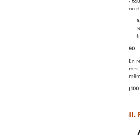
- to
ou d
R
r
§
90
En r
mer,
même
(100 
II.