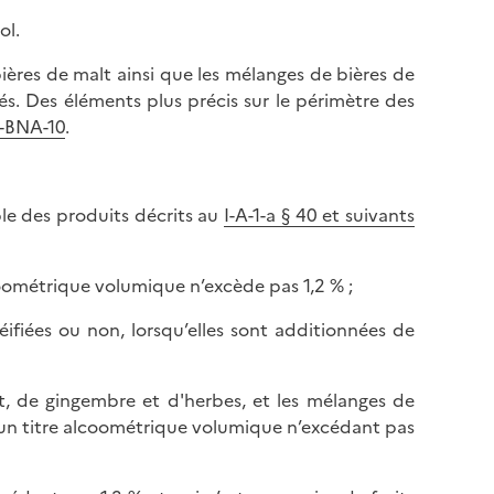
l
p
ol.
a
a
p
g
bières de malt ainsi que les mélanges de bières de
a
e
és. Des éléments plus précis sur le périmètre des
g
A-BNA-10
.
e
le des produits décrits au
I-A-1-a § 40 et suivants
lcoométrique volumique n’excède pas 1,2 % ;
éifiées ou non, lorsqu’elles sont additionnées de
malt, de gingembre et d'herbes, et les mélanges de
d’un titre alcoométrique volumique n’excédant pas