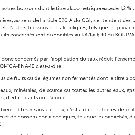
s autres boissons dont le titre alcoométrique excède 1,2 % v
bières, au sens de l'article 520 A du CGI, s'entendent des 
 et d’autres boissons non alcooliques, tels que les panach
uits concernés sont disponibles au
I-A-1-a § 90 du BOI-TV
 donc concernés par l'application du taux réduit l'ensemb
OI-TCA-BNA-10
c'est-à-dire :
s jus de fruits ou de légumes non fermentés dont le titre a
s eaux, minérales, de source ou toutes les autres eaux, gaz
es, d’édulcorants ou d’arômes ;
s bières dites « sans alcool », c'est-à-dire les bières de 
es et de boissons non alcooliques, tels que les panachés, 
 ;