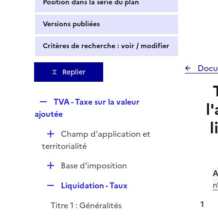
Position dans la série du plan
Versions publiées
Critères de recherche : voir / modifier
Docu
Replier
R
TVA - Taxe sur la valeur
l
e
ajoutée
l
p
D
Champ d'application et
l
é
territorialité
i
p
e
D
Base d'imposition
l
r
A
é
i
R
n
Liquidation - Taux
p
e
e
l
r
1
Titre 1 : Généralités
p
i