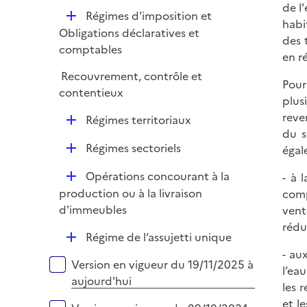
é
de l
i
D
Régimes d'imposition et
p
habi
e
é
Obligations déclaratives et
l
des 
r
p
comptables
i
en r
l
e
Recouvrement, contrôle et
i
Pour
r
contentieux
e
plus
r
reve
D
Régimes territoriaux
du s
é
D
Régimes sectoriels
égal
p
é
l
D
Opérations concourant à la
- à 
p
i
é
production ou à la livraison
comp
l
e
p
d'immeubles
vent
i
r
l
rédu
e
D
Régime de l’assujetti unique
i
r
é
- au
e
Versions sur la période
Version en vigueur du 19/11/2025 à
p
l’ea
r
aujourd'hui
l
les 
i
et l