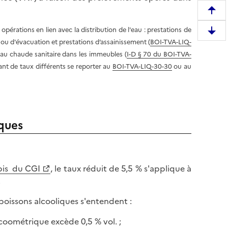
R
e
opérations en lien avec la distribution de l'eau : prestations de
D
m
ou d'évacuation et prestations d’assainissement (
BOI-TVA-LIQ-
e
o
eau chaude sanitaire dans les immeubles (
I-D § 70 du BOI-TVA-
s
n
vant de taux différents se reporter au
BOI-TVA-LIQ-30-30
ou au
c
t
e
e
n
r
d
e
r
iques
n
e
h
e
a
n
u
 bis du CGI
, le taux réduit de 5,5 % s'applique à
b
t
.
a
d
s
e
s boissons alcooliques s'entendent :
d
l
e
alcoométrique excède 0,5 % vol. ;
a