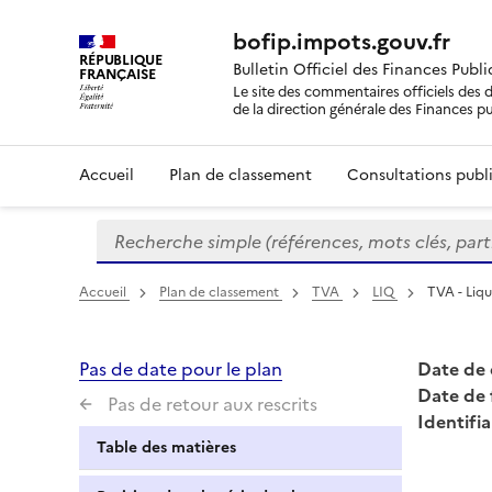
bofip.impots.gouv.fr
RÉPUBLIQUE
Bulletin Officiel des Finances Publ
FRANÇAISE
Le site des commentaires officiels des d
de la direction générale des Finances p
Accueil
Plan de classement
Consultations publi
Recherche simple (références, mots clés, partie 
Formulaire
de
recherche
Accueil
Plan de classement
TVA
LIQ
TVA - Liqu
Pas de date pour le plan
Date de 
Date de 
Pas de retour aux rescrits
Identifia
Table des matières