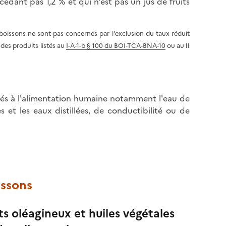
édant pas 1,2 % et qui n’est pas un jus de fruits
 boissons ne sont pas concernés par l'exclusion du taux réduit
 des produits listés au
I-A-1-b § 100 du BOI-TCA-BNA-10
ou au
II
inés à l'alimentation humaine notamment l'eau de
es et les eaux distillées, de conductibilité ou de
issons
its oléagineux et huiles végétales