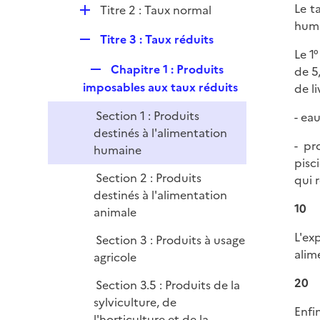
l
e
Le t
D
Titre 2 : Taux normal
i
r
huma
é
e
R
Titre 3 : Taux réduits
p
r
Le 1°
e
l
R
Chapitre 1 : Produits
de 5
p
i
e
imposables aux taux réduits
de l
l
e
p
i
r
Section 1 : Produits
- ea
l
e
destinés à l'alimentation
i
r
- pr
humaine
e
pisc
r
Section 2 : Produits
qui 
destinés à l'alimentation
10
animale
L'ex
Section 3 : Produits à usage
alim
agricole
20
Section 3.5 : Produits de la
sylviculture, de
Enfi
l'horticulture et de la