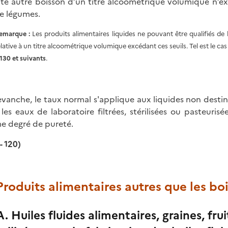
ute autre boisson d’un titre alcoométrique volumique n’exc
e légumes.
emarque :
Les produits alimentaires liquides ne pouvant être qualifiés de
elative à un titre alcoométrique volumique excédant ces seuils. Tel est le cas
 130 et suivants
.
evanche, le taux normal s'applique aux liquides non dest
 les eaux de laboratoire filtrées, stérilisées ou pasteurisé
 degré de pureté.
- 120)
 Produits alimentaires autres que les bo
A. Huiles fluides alimentaires, graines, fru