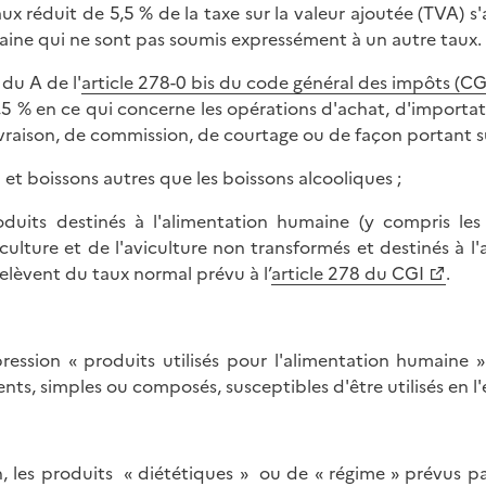
aux réduit de 5,5 % de la taxe sur la valeur ajoutée (TVA) s
ine qui ne sont pas soumis expressément à un autre taux.
 du A de l'
article 278-0 bis du code général des impôts (CG
,5 % en ce qui concerne les opérations d'achat, d'importa
ivraison, de commission, de courtage ou de façon portant su
u et boissons autres que les boissons alcooliques ;
oduits destinés à l'alimentation humaine (y compris les 
iculture et de l'aviculture non transformés et destinés à l
relèvent du taux normal prévu à l’
article 278 du CGI
.
pression « produits utilisés pour l'alimentation humaine 
ents, simples ou composés, susceptibles d'être utilisés en l
n, les produits « diététiques » ou de « régime » prévus p