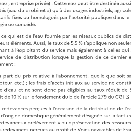
'eau ; entreprise privée) . Cette eau peut être destinée aus
tés (eau du « robinet ») qu'à des usages industriels, agricol
tarifs fixés ou homologués par l'autorité publique dans le 
égie ou concédé.
 ce qui est de l’eau fournie par les réseaux publics de di
ieurs éléments. Aussi, le taux de 5,5 % s’applique non seul
nant à l’exploitant du service mais également à celles qui 
ervice de distribution lorsque la gestion de ce dernier 
ement :
la part du prix relative à l’abonnement, quelle que soit 
teur, etc.) ; les frais d’accès initiaux au service ne con
e d’eau et ne sont donc pas éligibles au taux réduit de 
it de 10 % sur le fondement du b de l’
article 279 du CGI
x redevances perçues à l’occasion de la distribution de l
u d’origine domestique généralement désignée sur la facture 
redevances « prélèvement » ou « préservation des ressource
es redevances perçues au profit de Voies navigables de Fr