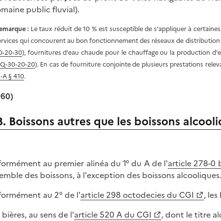
omaine public fluvial).
emarque :
Le taux réduit de 10 % est susceptible de s'appliquer à certaines 
ervices qui concourent au bon fonctionnement des réseaux de distribution 
0-20-30
), fournitures d'eau chaude pour le chauffage ou la production d'
IQ-30-20-20
). En cas de fourniture conjointe de plusieurs prestations rele
I-A § 410
.
 60)
B. Boissons autres que les boissons alcool
ormément au premier alinéa du 1° du A de l'
article 278-0
semble des boissons, à l'exception des boissons alcooliques
ormément au 2° de l'
article 298 octodecies du CGI
, le
 bières, au sens de l'
article 520 A du CGI
, dont le titre 