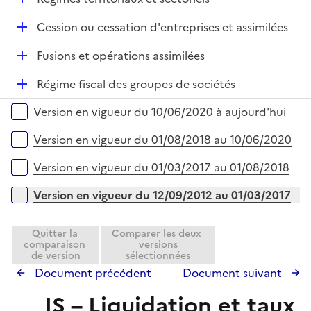
i
r
é
e
D
Cession ou cessation d'entreprises et assimilées
p
r
é
l
D
Fusions et opérations assimilées
p
i
é
l
e
D
Régime fiscal des groupes de sociétés
p
i
r
é
l
e
Versions sur la période
Version en vigueur du 10/06/2020 à aujourd'hui
p
i
r
l
e
Version en vigueur du 01/08/2018 au 10/06/2020
i
r
e
Version en vigueur du 01/03/2017 au 01/08/2018
r
Version en vigueur du 12/09/2012 au 01/03/2017
Quitter la
Comparer les deux
comparaison
versions
de version
sélectionnées
Document précédent
Document suivant
IS – Liquidation et taux