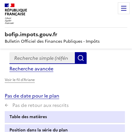
RÉPUBLIQUE
FRANÇAISE
bofip.impots.gouv.fr
Bulletin Officiel des Finances Publiques - Impôts
Recherche simple (références, mots clés, partie du titre
Formulaire
Rechercher
de
Recherche avancée
recherche
Voir le fil d'Ariane
Pas de date pour le plan
Pas de retour aux rescrits
Table des matières
Position dans la série du plan