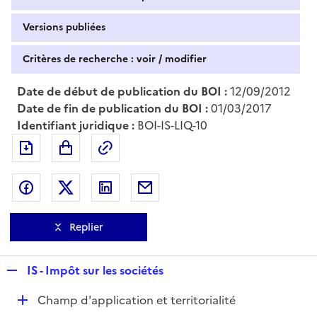
Versions publiées
Critères de recherche : voir / modifier
Date de début de publication du BOI :
12/09/2012
Date de fin de publication du BOI :
01/03/2017
Identifiant juridique :
BOI-IS-LIQ-10
Exporter le document au format pdf
Permalien : adresse web de ce doc
Partager sur Facebook
Partager sur Twitter
Partager sur LinkedIn
Partager par messagerie
Replier
R
IS - Impôt sur les sociétés
e
D
Champ d'application et territorialité
p
é