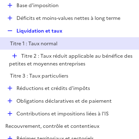
l
D
Base d'imposition
p
i
é
l
e
D
Déficits et moins-values nettes à long terme
p
i
r
é
l
e
R
Liquidation et taux
p
i
r
e
l
e
Titre 1 : Taux normal
p
i
r
l
e
D
Titre 2 : Taux réduit applicable au bénéfice des
i
r
é
petites et moyennes entreprises
e
p
r
Titre 3 : Taux particuliers
l
i
D
Réductions et crédits d'impôts
e
é
r
D
Obligations déclaratives et de paiement
p
é
l
D
Contributions et impositions liées à l'IS
p
i
é
l
e
Recouvrement, contrôle et contentieux
p
i
r
l
e
D
Régimes territoriaux et sectoriels