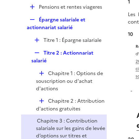
l
1
r
D
Pensions et rentes viageres
i
é
Les 
e
R
Épargne salariale et
p
contr
r
e
actionnariat salarié
l
p
10
i
D
Titre 1 : Épargne salariale
l
e
é
R
i
r
R
Titre 2 : Actionnariat
p
d
e
e
salarié
l
2
r
p
i
c
D
Chapitre 1 : Options de
l
e
s
é
souscription ou d'achat
i
r
p
d'actions
e
l
r
D
Chapitre 2 : Attribution
i
é
d'actions gratuites
e
p
r
Chapitre 3 : Contribution
l
salariale sur les gains de levée
i
d’options sur titres et
e