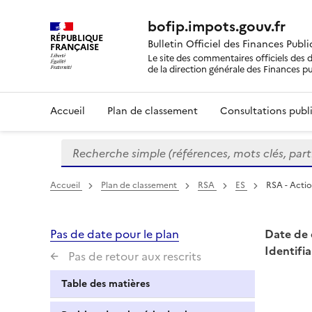
bofip.impots.gouv.fr
RÉPUBLIQUE
Bulletin Officiel des Finances Publ
FRANÇAISE
Le site des commentaires officiels des d
de la direction générale des Finances p
Accueil
Plan de classement
Consultations publi
Recherche simple (références, mots clés, partie 
Formulaire
de
recherche
Accueil
Plan de classement
RSA
ES
RSA - Actio
Pas de date pour le plan
Date de 
Identifia
Pas de retour aux rescrits
Table des matières