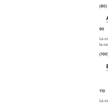
(80)
90
La c
la ce
(100
110
La c