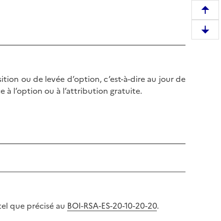
R
e
D
m
e
o
s
n
c
t
ition ou de levée d’option, c’est-à-dire au jour de
e
e
e à l’option ou à l’attribution gratuite.
n
r
d
e
r
n
e
h
e
a
n
u
b
t
a
d
s
e
d
l
 tel que précisé au
BOI-RSA-ES-20-10-20-20
.
e
a