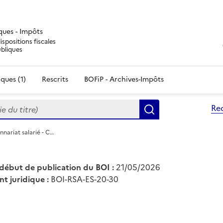
iques - Impôts
ispositions fiscales
ubliques
ques (1)
Rescrits
BOFiP - Archives-Impôts
du titre)
Re
Rechercher
nnariat salarié - C…
début de publication du BOI :
21/05/2026
nt juridique :
BOI-RSA-ES-20-30