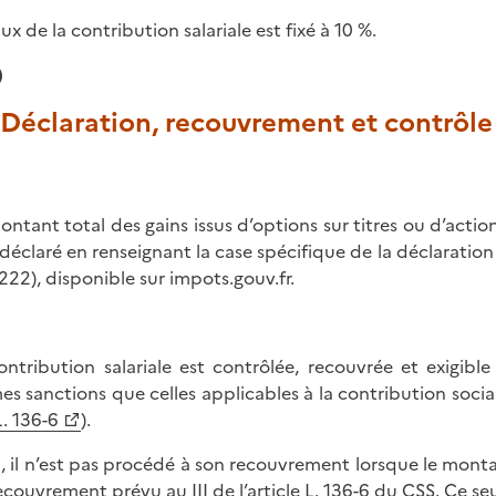
ux de la contribution salariale est fixé à 10 %.
)
. Déclaration, recouvrement et contrôle
ontant total des gains issus d’options sur titres ou d’action
 déclaré en renseignant la case spécifique de la déclarati
1222), disponible sur impots.gouv.fr.
ontribution salariale est contrôlée, recouvrée et exigib
s sanctions que celles applicables à la contribution social
L. 136-6
).
i, il n’est pas procédé à son recouvrement lorsque le montant
ecouvrement prévu au III de l’article L. 136-6 du CSS. Ce seui