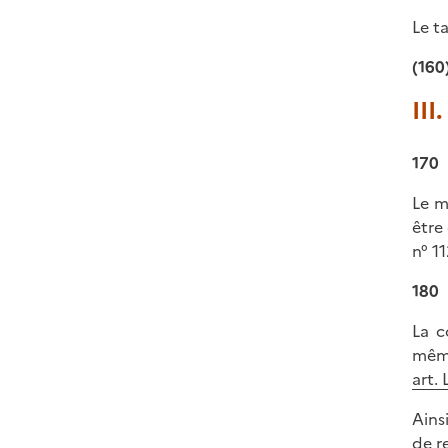
Le ta
(160
III
170
Le m
être
n° 1
180
La c
même
art. 
Ains
de r