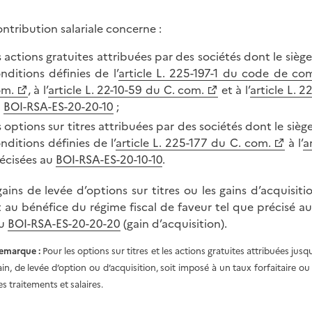
ontribution salariale concerne :
s actions gratuites attribuées par des sociétés dont le siège 
nditions définies de l’
article L. 225-197-1 du code de co
om.
, à l’
article L. 22-10-59 du C. com.
et à l’
article L. 
u
BOI-RSA-ES-20-20-10
;
s options sur titres attribuées par des sociétés dont le siège
nditions définies de l’
article L. 225-177 du C. com.
à l’
a
écisées au
BOI-RSA-ES-20-10-10
.
gains de levée d’options sur titres ou les gains d’acquisitio
t au bénéfice du régime fiscal de faveur tel que précisé a
au
BOI-RSA-ES-20-20-20
(gain d’acquisition).
emarque :
Pour les options sur titres et les actions gratuites attribuées jus
ain, de levée d’option ou d’acquisition, soit imposé à un taux forfaitaire ou
es traitements et salaires.