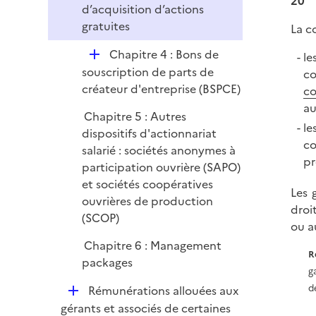
20
d’acquisition d’actions
r
gratuites
La c
D
Chapitre 4 : Bons de
le
é
souscription de parts de
co
p
créateur d'entreprise (BSPCE)
c
l
a
Chapitre 5 : Autres
i
le
dispositifs d'actionnariat
e
co
salarié : sociétés anonymes à
r
pr
participation ouvrière (SAPO)
et sociétés coopératives
Les 
ouvrières de production
droi
(SCOP)
ou 
Chapitre 6 : Management
R
packages
g
D
d
Rémunérations allouées aux
é
gérants et associés de certaines