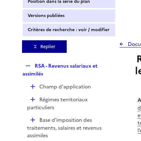
Position dans la série du plan
Versions publiées
Critères de recherche : voir / modifier
Docu
Replier
R
R
RSA - Revenus salariaux et
l
e
assimilés
p
D
Champ d'application
l
é
i
D
Régimes territoriaux
A
p
e
é
particuliers
d
l
r
p
e
i
D
Base d'imposition des
l
t
e
é
traitements, salaires et revenus
i
l
r
p
assimiles
e