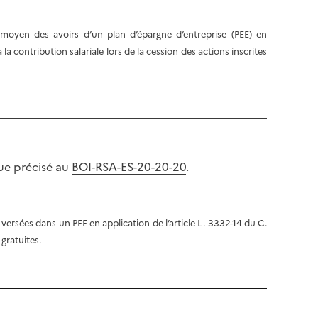
l
p
a
a
u moyen des avoirs d’un plan d’épargne d’entreprise (PEE) en
p
g
la contribution salariale lors de la cession des actions inscrites
a
e
g
e
que précisé au
BOI-RSA-ES-20-20-20
.
s versées dans un PEE en application de l’
article L. 3332-14 du C.
 gratuites.