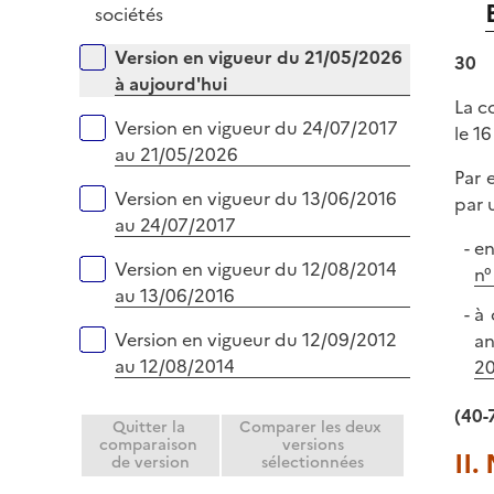
p
sociétés
l
Versions sur la période
Version en vigueur du 21/05/2026
30
i
à aujourd'hui
e
La c
r
Version en vigueur du 24/07/2017
le 1
au 21/05/2026
Par 
Version en vigueur du 13/06/2016
par 
au 24/07/2017
en
Version en vigueur du 12/08/2014
n°
au 13/06/2016
à 
Version en vigueur du 12/09/2012
an
au 12/08/2014
20
(40-
Quitter la
Comparer les deux
comparaison
versions
II.
de version
sélectionnées