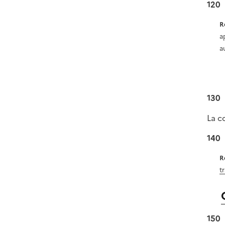
120
R
ap
a
130
La c
140
R
tr
150