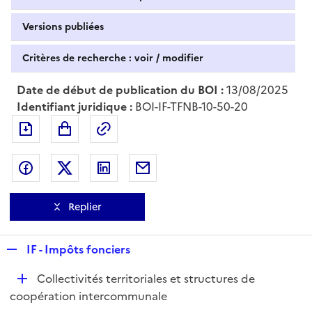
Versions publiées
Critères de recherche : voir / modifier
Date de début de publication du BOI :
13/08/2025
Identifiant juridique :
BOI-IF-TFNB-10-50-20
Exporter le document au format pdf
Permalien : adresse web de ce doc
Partager sur Facebook
Partager sur Twitter
Partager sur LinkedIn
Partager par messagerie
Replier
R
IF - Impôts fonciers
e
D
Collectivités territoriales et structures de
p
é
coopération intercommunale
l
p