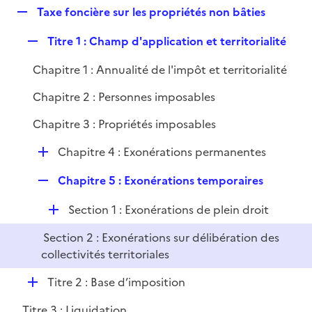
i
R
Taxe foncière sur les propriétés non bâties
l
e
e
i
r
R
Titre 1 : Champ d'application et territorialité
p
e
e
l
r
Chapitre 1 : Annualité de l'impôt et territorialité
p
i
l
e
Chapitre 2 : Personnes imposables
i
r
Chapitre 3 : Propriétés imposables
e
r
D
Chapitre 4 : Exonérations permanentes
é
R
Chapitre 5 : Exonérations temporaires
p
e
l
D
Section 1 : Exonérations de plein droit
p
i
é
l
e
Section 2 : Exonérations sur délibération des
p
i
r
collectivités territoriales
l
e
i
r
D
Titre 2 : Base d’imposition
e
é
r
Titre 3 : Liquidation