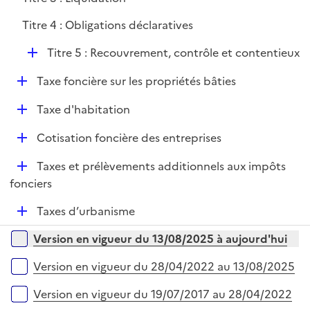
p
l
Titre 4 : Obligations déclaratives
i
D
e
Titre 5 : Recouvrement, contrôle et contentieux
é
r
D
Taxe foncière sur les propriétés bâties
p
é
l
D
Taxe d'habitation
p
i
é
l
e
D
Cotisation foncière des entreprises
p
i
r
é
l
e
D
Taxes et prélèvements additionnels aux impôts
p
i
r
é
fonciers
l
e
p
i
r
D
Taxes d’urbanisme
l
e
é
i
r
Versions sur la période
Version en vigueur du 13/08/2025 à aujourd'hui
p
e
l
r
Version en vigueur du 28/04/2022 au 13/08/2025
i
e
Version en vigueur du 19/07/2017 au 28/04/2022