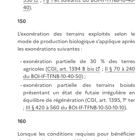
330
;
I § 1 et suivants du BOI-IF-TFNB-10-40-
40
).
150
L’exonération des terrains exploités selon le
mode de production biologique s’applique après
les exonérations suivantes :
exonération partielle de 30 % des terres
agricoles (
CGI, art. 1394 B bis
;
II § 70 à 240
du BOI-IF-TFNB-10-40-50
) ;
exonération partielle des terrains boisés
présentant un état de futaie irrégulière en
équilibre de régénération (CGI, art. 1395, 1° ter
;
III § 420 à 560 du BOI-IF-TFNB-10-50-10-10
).
160
Lorsque les conditions requises pour bénéficier