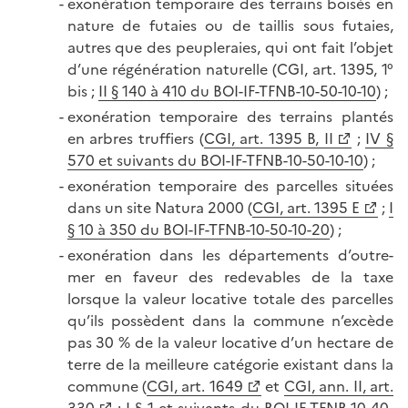
exonération temporaire des terrains boisés en
nature de futaies ou de taillis sous futaies,
autres que des peupleraies, qui ont fait l’objet
d’une régénération naturelle (CGI, art. 1395, 1°
bis ;
II § 140 à 410 du BOI-IF-TFNB-10-50-10-10
) ;
exonération temporaire des terrains plantés
en arbres truffiers (
CGI, art. 1395 B, II
;
IV §
570 et suivants du BOI-IF-TFNB-10-50-10-10
) ;
exonération temporaire des parcelles situées
dans un site Natura 2000 (
CGI, art. 1395 E
;
I
§ 10 à 350 du BOI-IF-TFNB-10-50-10-20
) ;
exonération dans les départements d’outre-
mer en faveur des redevables de la taxe
lorsque la valeur locative totale des parcelles
qu’ils possèdent dans la commune n’excède
pas 30 % de la valeur locative d’un hectare de
terre de la meilleure catégorie existant dans la
commune (
CGI, art. 1649
et
CGI, ann. II, art.