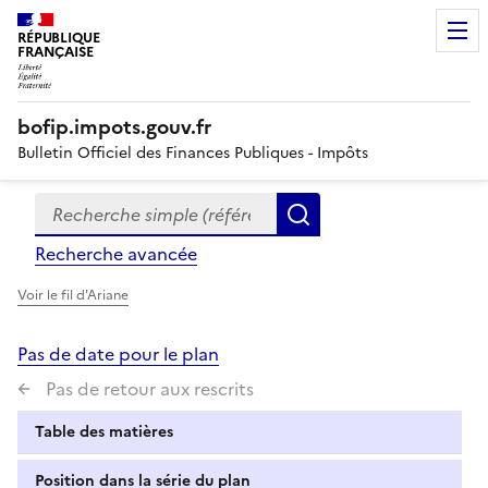
RÉPUBLIQUE
FRANÇAISE
bofip.impots.gouv.fr
Bulletin Officiel des Finances Publiques - Impôts
Recherche simple (références, mots clés, partie du titre
Formulaire
Rechercher
de
Recherche avancée
recherche
Voir le fil d'Ariane
Pas de date pour le plan
Pas de retour aux rescrits
Table des matières
Position dans la série du plan