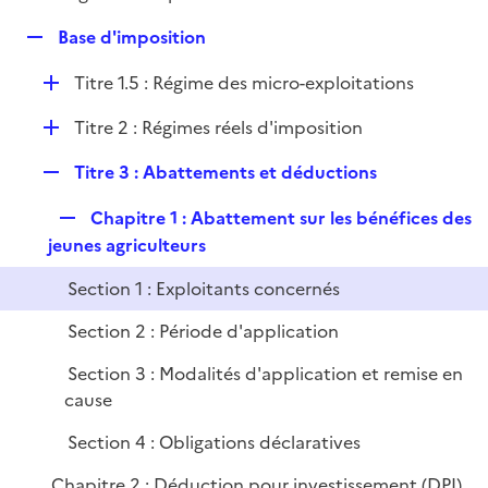
i
é
l
e
R
Base d'imposition
p
i
r
e
l
e
D
Titre 1.5 : Régime des micro-exploitations
p
i
r
é
l
e
D
Titre 2 : Régimes réels d'imposition
p
i
r
é
l
e
R
Titre 3 : Abattements et déductions
p
i
r
e
l
e
R
Chapitre 1 : Abattement sur les bénéfices des
p
i
r
e
jeunes agriculteurs
l
e
p
i
r
Section 1 : Exploitants concernés
l
e
i
r
Section 2 : Période d'application
e
Section 3 : Modalités d'application et remise en
r
cause
Section 4 : Obligations déclaratives
Chapitre 2 : Déduction pour investissement (DPI)