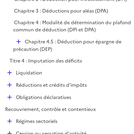
Chapitre 3 : Déductions pour aléas (DPA)
Chapitre 4 : Modalité de détermination du plafond
commun de déduction (DPI et DPA)
D
Chapitre 4.5 : Déduction pour épargne de
é
précaution (DEP)
p
Titre 4 : Imputation des déficits
l
i
D
Liquidation
e
é
r
D
Réductions et crédits d'impôts
p
é
l
D
Obligations déclaratives
p
i
é
l
e
Recouvrement, contrôle et contentieux
p
i
r
l
e
D
Régimes sectoriels
i
r
é
e
D
Cession ou cessation d'activité