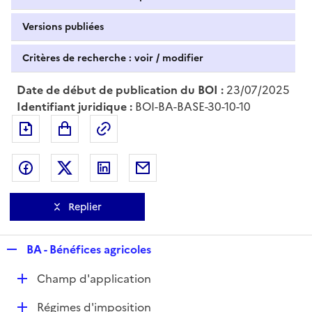
Versions publiées
Critères de recherche : voir / modifier
Date de début de publication du BOI :
23/07/2025
Identifiant juridique :
BOI-BA-BASE-30-10-10
Exporter le document au format pdf
Permalien : adresse web de ce doc
Partager sur Facebook
Partager sur Twitter
Partager sur LinkedIn
Partager par messagerie
Replier
R
BA - Bénéfices agricoles
e
D
Champ d'application
p
é
l
D
Régimes d'imposition
p