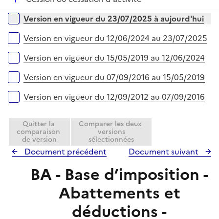
p
r
é
l
Versions sur la période
Version en vigueur du 23/07/2025 à aujourd'hui
p
i
l
e
Version en vigueur du 12/06/2024 au 23/07/2025
i
r
e
Version en vigueur du 15/05/2019 au 12/06/2024
r
Version en vigueur du 07/09/2016 au 15/05/2019
Version en vigueur du 12/09/2012 au 07/09/2016
Quitter la
Comparer les deux
comparaison
versions
de version
sélectionnées
Document précédent
Document suivant
BA - Base d’imposition -
Abattements et
déductions -