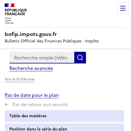
RÉPUBLIQUE
FRANÇAISE
bofip.impots.gouv.fr
Bulletin Officiel des Finances Publiques - Impôts
Recherche simple (références, mots clés, partie du titre
Formulaire
Rechercher
de
Recherche avancée
recherche
Voir le fil d'Ariane
Pas de date pour le plan
Pas de retour aux rescrits
Table des matières
Position dans la série du plan