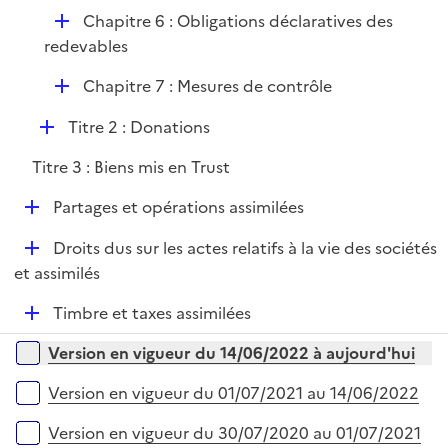
é
l
D
Chapitre 6 : Obligations déclaratives des
p
i
é
redevables
l
e
p
i
r
D
Chapitre 7 : Mesures de contrôle
l
e
é
i
r
D
Titre 2 : Donations
p
e
é
l
r
Titre 3 : Biens mis en Trust
p
i
l
e
D
Partages et opérations assimilées
i
r
é
e
D
Droits dus sur les actes relatifs à la vie des sociétés
p
r
é
et assimilés
l
p
i
D
Timbre et taxes assimilées
l
e
é
i
r
Versions sur la période
Version en vigueur du 14/06/2022 à aujourd'hui
p
e
l
r
Version en vigueur du 01/07/2021 au 14/06/2022
i
e
Version en vigueur du 30/07/2020 au 01/07/2021