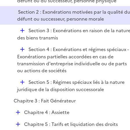
défunt ou du successeur, personne physique
e
r
Section 2 : Exonérations motivées par la qualité d
défunt ou successeur, personne morale
D
Section 3 : Exonérations en raison de la natur
é
des biens transmis
p
D
Section 4 : Exonérations et régimes spéciaux -
l
é
Exonérations partielles accordées en cas de
i
p
transmission d'entreprise individuelle ou de parts
e
l
ou actions de sociétés
r
i
D
Section 5 : Régimes spéciaux liés à la nature
e
é
juridique de la disposition successorale
r
p
Chapitre 3 : Fait Générateur
l
i
D
Chapitre 4 : Assiette
e
é
r
D
Chapitre 5 : Tarifs et liquidation des droits
p