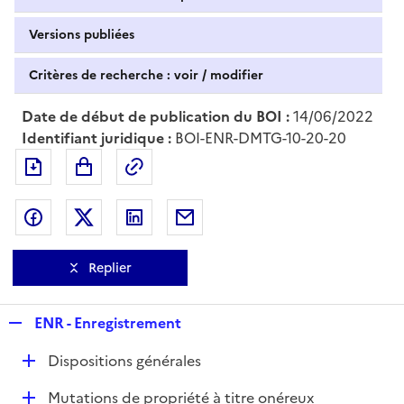
Versions publiées
Critères de recherche : voir / modifier
Date de début de publication du BOI :
14/06/2022
Identifiant juridique :
BOI-ENR-DMTG-10-20-20
Exporter le document au format pdf
Permalien : adresse web de ce doc
Partager sur Facebook
Partager sur Twitter
Partager sur LinkedIn
Partager par messagerie
Replier
R
ENR - Enregistrement
e
D
Dispositions générales
p
é
l
D
Mutations de propriété à titre onéreux
p