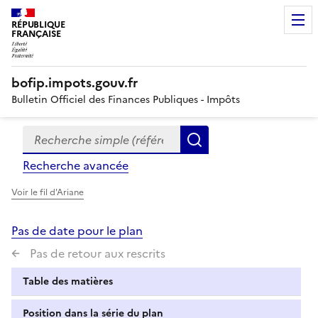
RÉPUBLIQUE
FRANÇAISE
bofip.impots.gouv.fr
Bulletin Officiel des Finances Publiques - Impôts
Recherche simple (références, mots clés, partie du titre
Formulaire
Rechercher
de
Recherche avancée
recherche
Voir le fil d'Ariane
Pas de date pour le plan
Pas de retour aux rescrits
Table des matières
Position dans la série du plan