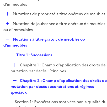
i
é
d'immeubles
l
e
p
i
r
D
Mutations de propriété à titre onéreux de meubles
l
e
é
i
r
D
Mutation de jouissance à titre onéreux de meubles
p
e
é
ou d'immeubles
l
r
p
i
R
Mutations à titre gratuit de meubles ou
l
e
e
d'immeubles
i
r
p
e
R
Titre 1 : Successions
l
r
e
i
D
Chapitre 1 : Champ d'application des droits de
p
e
é
mutation par décès : Principes
l
r
p
i
R
Chapitre 2 : Champ d'application des droits de
l
e
e
mutation par décès : exonérations et régimes
i
r
p
spéciaux
e
l
r
Section 1 : Exonérations motivées par la qualité du
i