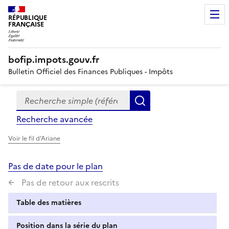
RÉPUBLIQUE
FRANÇAISE
bofip.impots.gouv.fr
Bulletin Officiel des Finances Publiques - Impôts
Recherche simple (références, mots clés, partie du titre
Formulaire
Rechercher
de
Recherche avancée
recherche
Voir le fil d'Ariane
Pas de date pour le plan
Pas de retour aux rescrits
Table des matières
Position dans la série du plan