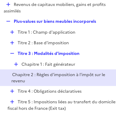
i
D
Revenus de capitaux mobiliers, gains et profits
l
e
é
assimilés
i
r
p
e
R
Plus-values sur biens meubles incorporels
l
r
e
i
D
Titre 1 : Champ d'application
p
e
é
l
r
D
Titre 2 : Base d'imposition
p
i
é
l
e
R
Titre 3 : Modalités d'imposition
p
i
r
e
l
e
D
Chapitre 1 : Fait générateur
p
i
r
é
l
e
Chapitre 2 : Règles d'imposition à l'impôt sur le
p
i
r
revenu
l
e
i
r
D
Titre 4 : Obligations déclaratives
e
é
r
D
Titre 5 : Impositions liées au transfert du domicile
p
é
fiscal hors de France (Exit tax)
l
p
i