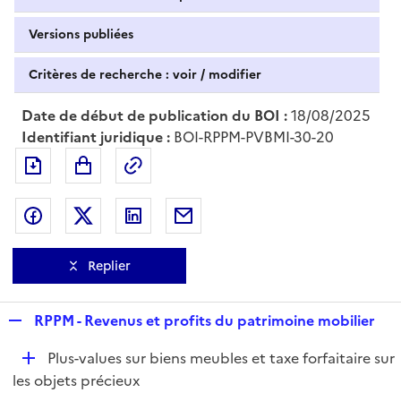
Versions publiées
Critères de recherche : voir / modifier
Date de début de publication du BOI :
18/08/2025
Identifiant juridique :
BOI-RPPM-PVBMI-30-20
Exporter le document au format pdf
Permalien : adresse web de ce doc
Partager sur Facebook
Partager sur Twitter
Partager sur LinkedIn
Partager par messagerie
Replier
R
RPPM - Revenus et profits du patrimoine mobilier
e
D
Plus-values sur biens meubles et taxe forfaitaire sur
p
é
les objets précieux
l
p