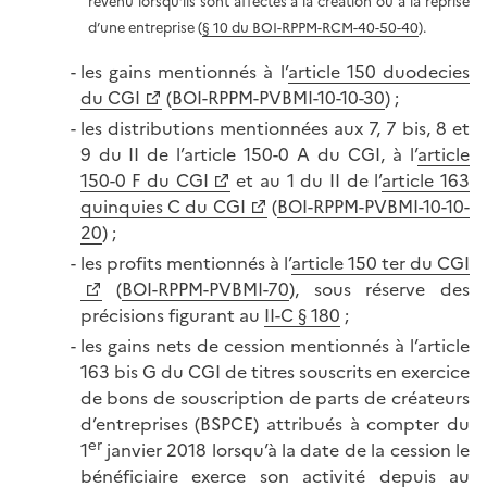
revenu lorsqu’ils sont affectés à la création ou à la reprise
d’une entreprise (
§ 10 du BOI-RPPM-RCM-40-50-40
).
les gains mentionnés à l’
article 150 duodecies
du CGI
(
BOI-RPPM-PVBMI-10-10-30
) ;
les distributions mentionnées aux 7, 7 bis, 8 et
9 du II de l’article 150-0 A du CGI, à l’
article
150-0 F du CGI
et au 1 du II de l’
article 163
quinquies C du CGI
(
BOI-RPPM-PVBMI-10-10-
20
) ;
les profits mentionnés à l’
article 150 ter du CGI
(
BOI-RPPM-PVBMI-70
), sous réserve des
précisions figurant au
II-C § 180
;
les gains nets de cession mentionnés à l’article
163 bis G du CGI de titres souscrits en exercice
de bons de souscription de parts de créateurs
d’entreprises (BSPCE) attribués à compter du
er
1
janvier 2018 lorsqu’à la date de la cession le
bénéficiaire exerce son activité depuis au