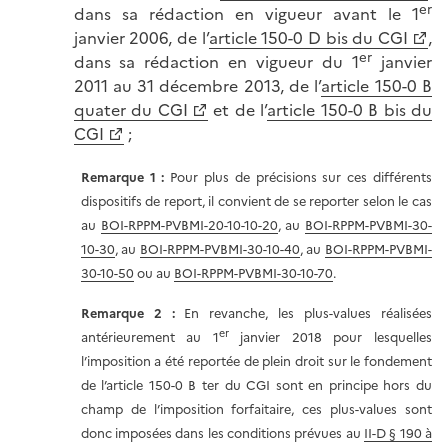
er
dans sa rédaction en vigueur avant le 1
janvier 2006, de l’
article 150-0 D bis du CGI
,
er
dans sa rédaction en vigueur du 1
janvier
2011 au 31 décembre 2013, de l’
article 150-0 B
quater du CGI
et de l’
article 150-0 B bis du
CGI
;
Remarque 1 :
Pour plus de précisions sur ces différents
dispositifs de report, il convient de se reporter selon le cas
au
BOI-RPPM-PVBMI-20-10-10-20
, au
BOI-RPPM-PVBMI-30-
10-30
, au
BOI-RPPM-PVBMI-30-10-40
, au
BOI-RPPM-PVBMI-
30-10-50
ou au
BOI-RPPM-PVBMI-30-10-70
.
Remarque 2 :
En revanche, les plus-values réalisées
er
antérieurement au 1
janvier 2018 pour lesquelles
l’imposition a été reportée de plein droit sur le fondement
de l’article 150-0 B ter du CGI sont en principe hors du
champ de l’imposition forfaitaire, ces plus-values sont
donc imposées dans les conditions prévues au
II-D § 190 à