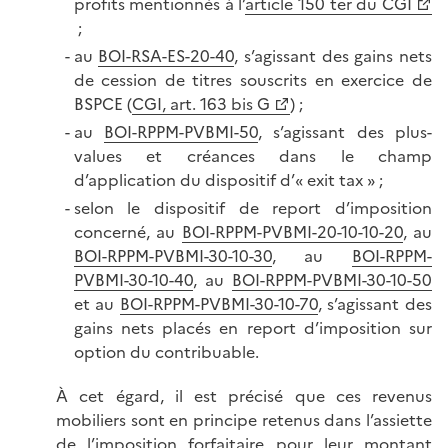
profits mentionnés à l’
article 150 ter du CGI
;
au
BOI-RSA-ES-20-40
, s’agissant des gains nets
de cession de titres souscrits en exercice de
BSPCE (
CGI, art. 163 bis G
) ;
au
BOI-RPPM-PVBMI-50
, s’agissant des plus-
values et créances dans le champ
d’application du dispositif d’« exit tax » ;
selon le dispositif de report d’imposition
concerné, au
BOI-RPPM-PVBMI-20-10-10-20
, au
BOI-RPPM-PVBMI-30-10-30
, au
BOI-RPPM-
PVBMI-30-10-40
, au
BOI-RPPM-PVBMI-30-10-50
et au
BOI-RPPM-PVBMI-30-10-70
, s’agissant des
gains nets placés en report d’imposition sur
option du contribuable.
À cet égard, il est précisé que ces revenus
mobiliers sont en principe retenus dans l’assiette
de l’imposition forfaitaire pour leur montant