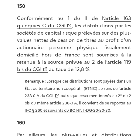
150
Conformément au 1 du II de l’
article 163
quinquies C du CGI
, les distributions par les
sociétés de capital risque prélevées sur des plus-
values nettes de cession de titres au profit d’un
actionnaire personne physique fiscalement
domicilié hors de France sont soumises à la
retenue à la source prévue au 2 de l’
article 119
bis du CGI
au taux de 12,8 %.
Remarque :
Lorsque ces distributions sont payées dans un
État ou territoire non coopératif (ETNC) au sens de l’
article
238-0 A du CGI
autre que ceux mentionnés au 2° du 2
bis du même article 238-0 A, il convient de se reporter au
II-C § 260 et suivants du BOI-INT-DG-20-50-30
.
160
Par ailleurs, les plus-values et distributions