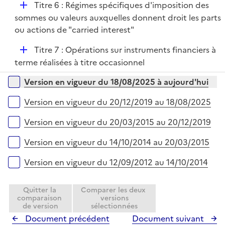
D
Titre 6 : Régimes spécifiques d'imposition des
l
e
é
sommes ou valeurs auxquelles donnent droit les parts
i
r
p
ou actions de "carried interest"
e
l
r
D
Titre 7 : Opérations sur instruments financiers à
i
é
terme réalisées à titre occasionnel
e
p
r
Versions sur la période
Version en vigueur du 18/08/2025 à aujourd'hui
l
i
Version en vigueur du 20/12/2019 au 18/08/2025
e
r
Version en vigueur du 20/03/2015 au 20/12/2019
Version en vigueur du 14/10/2014 au 20/03/2015
Version en vigueur du 12/09/2012 au 14/10/2014
Quitter la
Comparer les deux
comparaison
versions
de version
sélectionnées
Document précédent
Document suivant