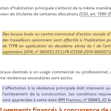
otion d'habitation principale s'entend de la même manière
aveur de titulaires de certaines allocations (
CGI, art. 1390
Des locaux loués au centre communal d'action sociale 
des travailleurs saisonniers sont affectés à l'habitation 
de TFPB en application du deuxième alinéa du I de l'art
septembre 2014, n° 365057, ECLI:FR:CESSR:2014:365057.
locaux destinés à un usage commercial ou professionnel, a
e résidences secondaires sont exclus.
L'affectation à la résidence principale doit intervenir au
l'achèvement de la construction. Les conditions requis
sont appréciées à cette date (
RM Francou, n° 08865, JO S
. Logements financés à concurrence de 