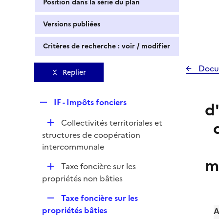
Position dans la série du plan
Versions publiées
Critères de recherche : voir / modifier
Docu
Replier
R
IF - Impôts fonciers
d
e
D
Collectivités territoriales et
p
é
structures de coopération
l
p
intercommunale
i
l
m
e
D
Taxe foncière sur les
i
r
é
propriétés non bâties
e
p
r
R
Taxe foncière sur les
l
e
propriétés bâties
A
i