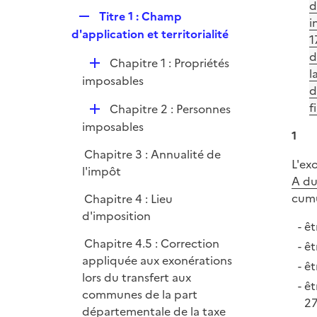
p
d
e
R
Titre 1 : Champ
l
i
r
e
d'application et territorialité
i
1
p
e
d
D
Chapitre 1 : Propriétés
l
r
l
é
imposables
i
d
p
e
f
D
Chapitre 2 : Personnes
l
r
é
imposables
i
1
p
e
Chapitre 3 : Annualité de
l
r
L'ex
l'impôt
i
A du
e
cumu
Chapitre 4 : Lieu
r
d'imposition
êt
Chapitre 4.5 : Correction
êt
appliquée aux exonérations
êt
lors du transfert aux
êt
communes de la part
27
départementale de la taxe