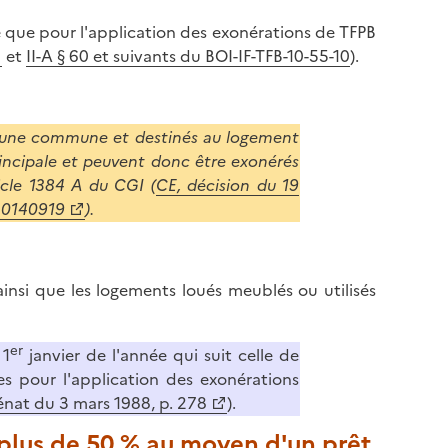
 que pour l'application des exonérations de TFPB
et
II-A § 60 et suivants du BOI-IF-TFB-10-55-10
).
d'une commune et destinés au logement
principale et peuvent donc être exonérés
icle 1384 A du CGI (
CE, décision du 19
20140919
).
insi que les logements loués meublés ou utilisés
er
 1
janvier de l'année qui suit celle de
es pour l'application des exonérations
énat du 3 mars 1988, p. 278
).
plus de 50 % au moyen d'un prêt