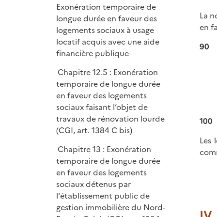
é
Exonération temporaire de
La n
p
longue durée en faveur des
en f
l
logements sociaux à usage
i
locatif acquis avec une aide
90
e
financière publique
r
Chapitre 12.5 : Exonération
temporaire de longue durée
en faveur des logements
sociaux faisant l’objet de
travaux de rénovation lourde
100
(CGI, art. 1384 C bis)
Les 
Chapitre 13 : Exonération
comm
temporaire de longue durée
en faveur des logements
sociaux détenus par
l'établissement public de
gestion immobilière du Nord-
IV