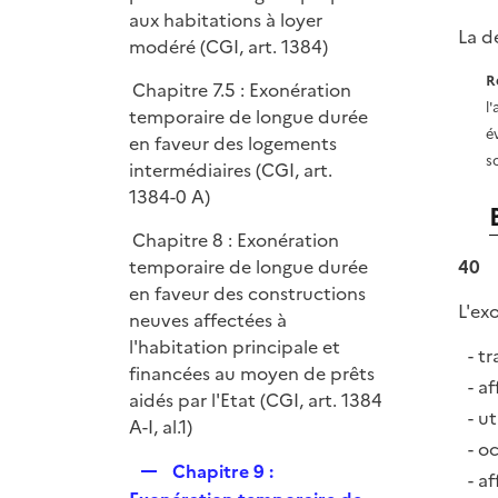
aux habitations à loyer
La d
modéré (CGI, art. 1384)
R
Chapitre 7.5 : Exonération
l
temporaire de longue durée
é
en faveur des logements
s
intermédiaires (CGI, art.
1384-0 A)
Chapitre 8 : Exonération
temporaire de longue durée
40
en faveur des constructions
L'ex
neuves affectées à
l'habitation principale et
tr
financées au moyen de prêts
af
aidés par l'Etat (CGI, art. 1384
ut
A-I, al.1)
oc
R
Chapitre 9 :
af
e