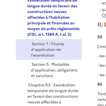
Exonération temporaire de
ac
p
longue durée en faveur des
qu
l
constructions neuves
C
i
affectées à l'habitation
e
principale et financées au
II.
r
moyen de prêts réglementés
(CGI, art. 1384 A, I-al. 2)
50
Section 1 : Champ
L'ex
d'application de
l'exonération
- le
Section 5 : Modalités
- les
d'application, obligations
- le
et sanctions
60
Chapitre 9.5 : Exonération
temporaire de longue durée
Tout
en faveur des constructions
cert
neuves affectées à
des 