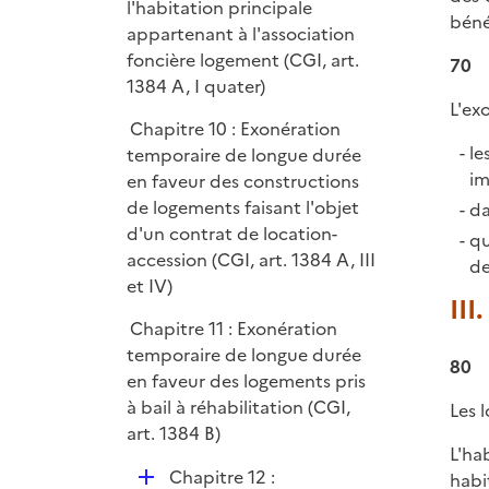
l'habitation principale
béné
appartenant à l'association
foncière logement (CGI, art.
70
1384 A, I quater)
L'ex
Chapitre 10 : Exonération
le
temporaire de longue durée
im
en faveur des constructions
de logements faisant l'objet
da
d'un contrat de location-
qu
accession (CGI, art. 1384 A, III
de
et IV)
III
Chapitre 11 : Exonération
temporaire de longue durée
80
en faveur des logements pris
à bail à réhabilitation (CGI,
Les 
art. 1384 B)
L'ha
D
Chapitre 12 :
habi