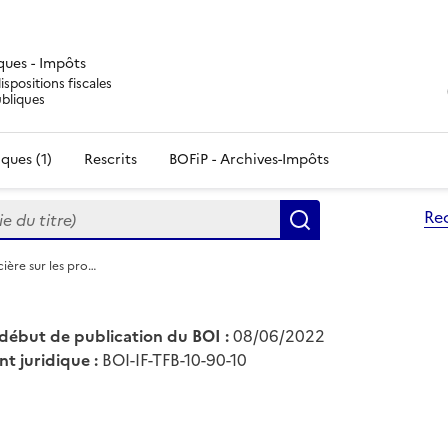
iques - Impôts
ispositions fiscales
ubliques
ques (1)
Rescrits
BOFiP - Archives-Impôts
du titre)
Re
Rechercher
cière sur les pro…
début de publication du BOI :
08/06/2022
nt juridique :
BOI-IF-TFB-10-90-10