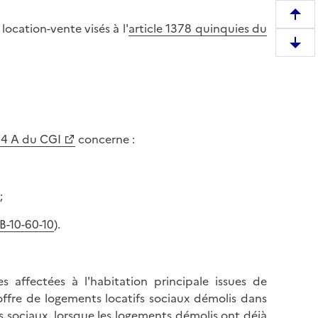
R
location-vente visés à l'
article 1378 quinquies du
e
D
m
e
o
s
n
c
t
e
e
n
384 A du CGI
concerne :
r
d
e
r
n
e
h
;
e
a
n
FB-10-60-10
).
u
b
t
a
d
s
e
s affectées à l'habitation principale issues de
d
l
offre de logements locatifs sociaux démolis dans
e
a
sociaux, lorsque les logements démolis ont déjà