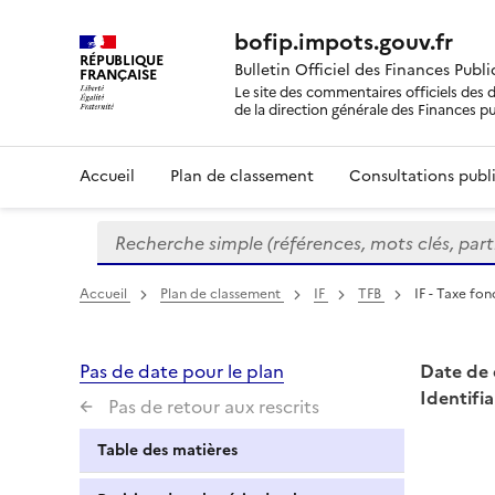
bofip.impots.gouv.fr
RÉPUBLIQUE
Bulletin Officiel des Finances Publ
FRANÇAISE
Le site des commentaires officiels des d
de la direction générale des Finances p
Accueil
Plan de classement
Consultations publi
Recherche simple (références, mots clés, partie 
Formulaire
de
recherche
Accueil
Plan de classement
IF
TFB
IF - Taxe fon
Pas de date pour le plan
Date de 
Identifia
Pas de retour aux rescrits
Table des matières