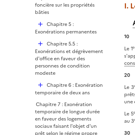
I. 
foncière sur les propriétés
bâties
D
Chapitre 5 :
é
Exonérations permanentes
10
p
D
Chapitre 5.5 :
l
Le 1°
é
Exonérations et dégrèvement
i
s'ap
p
d'office en faveur des
e
cons
l
personnes de condition
r
i
modeste
20
e
D
Chapitre 6 : Exonération
r
Le 3
é
temporaire de deux ans
prêt
p
une 
Chapitre 7 : Exonération
l
temporaire de longue durée
i
Le 5
en faveur des logements
e
au 3
sociaux faisant l'objet d'un
r
30
prêt selon le régime propre