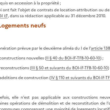
quis en accession à la propriété ;
i ont fait l'objet de contrats de location-attribution ou de 
GI
, dans sa rédaction applicable au 31 décembre 2010.
 Logements neufs
onération prévue par le deuxième alinéa du I de l'
article 1
s constructions nouvelles (
II § 40 du BOI-IF-TFB-10-60-10
) ;
 reconstructions (
III § 50 et suivants du BOI-IF-TFB-10-60-10
) 
s additions de construction (
IV § 110 et suivants du BOI-IF-T
efois, elle n'est pas applicable aux constructions neuve
aines opérations de démolition et de reconstitution de l'
communes comprenant une majorité de logements locatifs 