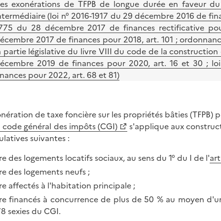
es exonérations de TFPB de longue durée en faveur du 
ntermédiaire (loi n° 2016-1917 du 29 décembre 2016 de finan
775 du 28 décembre 2017 de finances rectificative pour
écembre 2017 de finances pour 2018, art. 101 ; ordonnance
a partie législative du livre VIII du code de la construction
écembre 2019 de finances pour 2020, art. 16 et 30 ; l
inances pour 2022, art. 68 et 81)
onération de taxe foncière sur les propriétés bâties (TFPB) p
 code général des impôts (CGI)
s'applique aux construct
latives suivantes :
re des logements locatifs sociaux, au sens du 1° du I de l'
art
re des logements neufs ;
re affectés à l'habitation principale ;
re financés à concurrence de plus de 50 % au moyen d'un 
8 sexies du CGI.