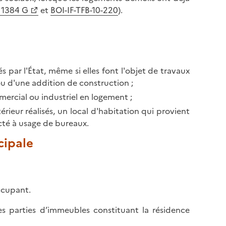
l
p
. 1384 G
et
BOI-IF-TFB-10-220
).
a
a
p
g
a
e
g
e
 par l'État, même si elles font l'objet de travaux
 ou d'une addition de construction ;
ercial ou industriel en logement ;
ieur réalisés, un local d'habitation qui provient
té à usage de bureaux.
cipale
occupant.
es parties d’immeubles constituant la résidence