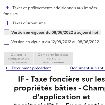
i
é
l
e
D
Taxes et prélèvements additionnels aux impôts
p
i
r
é
fonciers
l
e
p
i
r
D
Taxes d’urbanisme
l
e
é
i
r
Versions sur la période
Version en vigueur du 08/06/2022 à aujourd'hui
p
e
l
r
Version en vigueur du 12/09/2012 au 08/06/2022
i
e
Quitter la
Comparer les deux
r
comparaison
versions
de version
sélectionnées
Document précédent
Document suivant
IF - Taxe foncière sur les
propriétés bâties - Cha
d'application et