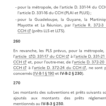
pour la métropole, de l'article D. 331-14 du CC
l'article D. 331-16 du CCH (PLAI et PLUS) ;
pour la Guadeloupe, la Guyane, la Martiniq
Mayotte et La Réunion, par l'
article R. 372-3
CCH
(prêts LLS et LLTS).
260
En revanche, les PLS prévus, pour la métropole,
l'
article
D. 331-17 du CCH
à l'
article D. 331-21
CCH
et, pour l'outre-mer, de l'
article D. 372-20
CCH
à l'
article D. 372-24 du CCH
, ne sont 
concernés (
IV-B-1 § 190
et
IV-B-2 § 230
).
270
Les montants des subventions et prêts suivants s
ajoutés aux montants des prêts réglemen
mentionnés au
IV-B-3 § 250
.