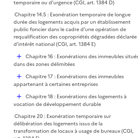
temporaire ou d'urgence (CGI, art. 1384 D)
Chapitre 14.5 : Exonération temporaire de longue
durée des logements acquis par un établissement
public foncier dans le cadre d'une opération de
requalification des copropriétés dégradées déclarée
d’intérêt national (CGI, art. 1384 E)
D
Chapitre 16 : Exonérations des immeubles situé
é
dans des zones délimitées
p
D
Chapitre 17 : Exonérations des immeubles
l
é
appartenant à certaines entreprises
i
p
e
D
Chapitre 18 : Exonérations des logements à
l
r
é
vocation de développement durable
i
p
e
Chapitre 20 : Exonération temporaire sur
l
r
délibération des logements issus de la
i
transformation de locaux à usage de bureaux (CGI,
e