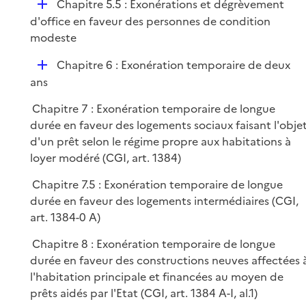
D
Chapitre 5.5 : Exonérations et dégrèvement
p
é
d'office en faveur des personnes de condition
l
p
modeste
i
l
e
D
Chapitre 6 : Exonération temporaire de deux
i
r
é
ans
e
p
r
Chapitre 7 : Exonération temporaire de longue
l
durée en faveur des logements sociaux faisant l'obje
i
d'un prêt selon le régime propre aux habitations à
e
loyer modéré (CGI, art. 1384)
r
Chapitre 7.5 : Exonération temporaire de longue
durée en faveur des logements intermédiaires (CGI,
art. 1384-0 A)
Chapitre 8 : Exonération temporaire de longue
durée en faveur des constructions neuves affectées 
l'habitation principale et financées au moyen de
prêts aidés par l'Etat (CGI, art. 1384 A-I, al.1)