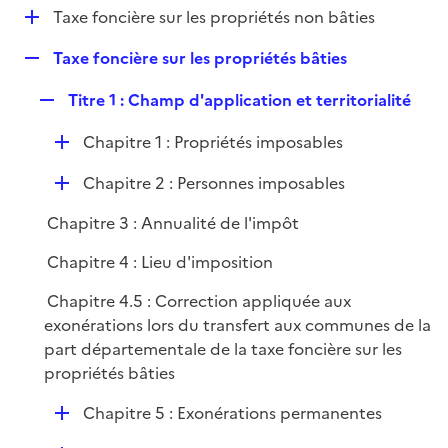
i
D
Taxe foncière sur les propriétés non bâties
l
e
é
i
r
R
Taxe foncière sur les propriétés bâties
p
e
e
l
r
R
Titre 1 : Champ d'application et territorialité
p
i
e
l
e
D
Chapitre 1 : Propriétés imposables
p
i
r
é
l
e
D
Chapitre 2 : Personnes imposables
p
i
r
é
l
e
Chapitre 3 : Annualité de l'impôt
p
i
r
l
e
Chapitre 4 : Lieu d'imposition
i
r
Chapitre 4.5 : Correction appliquée aux
e
exonérations lors du transfert aux communes de la
r
part départementale de la taxe foncière sur les
propriétés bâties
D
Chapitre 5 : Exonérations permanentes
é