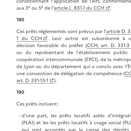
conditionnant l'application de l'APL conformém
aux 3° ou 5° de l'
article L. 831-1 du CCH
.
180
Ces prêts réglementés sont prévus par l'
article D. 3
1 du CCH
. Leur octroi est subordonné à 
décision favorable du préfet (
CCH, art. D. 331-3
ou du représentant de l'établissement public
coopération intercommunale (EPCI), de la métrop
de Lyon ou du département qui a conclu avec l’É
une convention de délégation de compétence (
CC
art. D. 331-13-1
).
190
Ces prêts incluent :
d'une part, les prêts locatifs aidés d'intégrat
(PLAI) et les les prêts locatifs à usage social (PL
qui sont accordés par la caisse des dépôts