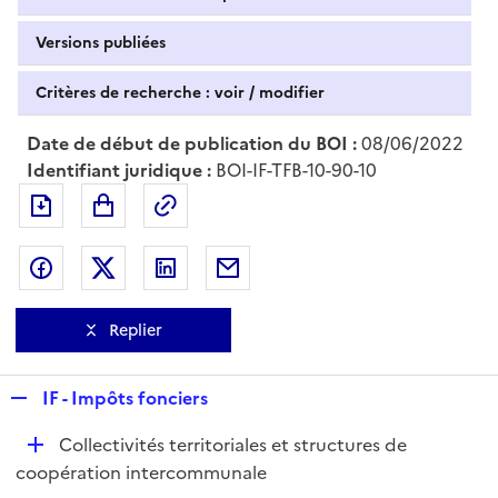
Versions publiées
Critères de recherche : voir / modifier
Date de début de publication du BOI :
08/06/2022
Identifiant juridique :
BOI-IF-TFB-10-90-10
Exporter le document au format pdf
Permalien : adresse web de ce doc
Partager sur Facebook
Partager sur Twitter
Partager sur LinkedIn
Partager par messagerie
Replier
R
IF - Impôts fonciers
e
D
Collectivités territoriales et structures de
p
é
coopération intercommunale
l
p