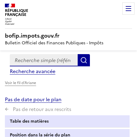
RÉPUBLIQUE
FRANÇAISE
bofip.impots.gouv.fr
Bulletin Officiel des Finances Publiques - Impôts
Recherche simple (références, mots clés, partie du titre
Formulaire
Rechercher
de
Recherche avancée
recherche
Voir le fil d'Ariane
Pas de date pour le plan
Pas de retour aux rescrits
Table des matières
Position dans la série du plan