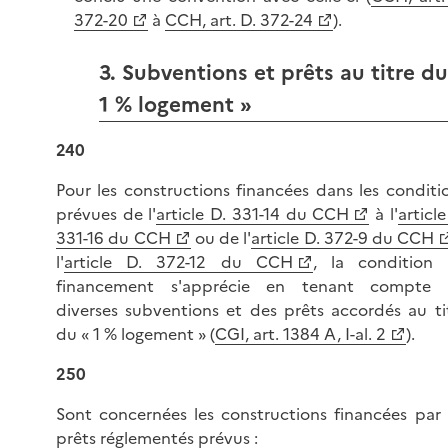
372-20
à
CCH, art. D. 372-24
).
3. Subventions et prêts au titre du
1 % logement »
240
Pour les constructions financées dans les conditi
prévues de l'
article D. 331-14 du CCH
à l'
article
331-16 du CCH
ou de l'
article D. 372-9 du CCH
l'
article D. 372-12 du CCH
, la condition
financement s'apprécie en tenant compte
diverses subventions et des prêts accordés au ti
du «
1 %
logement » (
CGI, art. 1384 A, I-al. 2
).
250
Sont concernées les constructions financées par 
prêts réglementés prévus :