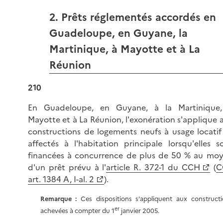
2. Prêts réglementés accordés en
Guadeloupe, en Guyane, la
Martinique, à Mayotte et à La
Réunion
210
En Guadeloupe, en Guyane, à la Martinique
Mayotte et à La Réunion, l'exonération s'applique 
constructions de logements neufs à usage locatif
affectés à l'habitation principale lorsqu'elles s
financées à concurrence de plus de 50 % au mo
d'un prêt prévu à l'
article R. 372-1 du CCH
(
C
art. 1384 A, I-al. 2
).
Remarque :
Ces dispositions s'appliquent aux construct
er
achevées à compter du 1
janvier 2005.