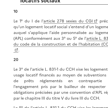
locatifs sociaux
10
Le 1° du I de l'
article 278 sexies du CGI
préc
qu'un logement locatif social s'entend d'un logem
auquel s'applique l'aide personnalisée au logem
(APL) conformément aux 3° ou 5° de l'
article L. 83
du code de la construction et de l'habitation (C
.
20
Le 3° de l'article L. 831-1 du CCH vise les logement
usage locatif financés au moyen de subventions
de prêts réglementés en contrepartie 
l'engagement pris par le bailleur de respecter 
obligations précisées par une convention d'APL ré
par le chapitre III du titre V du livre III du CCH.
Le 5° de l'article L. 831-1 du CCH vise les logemen