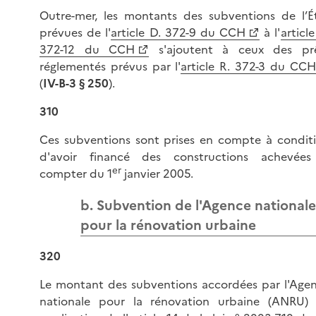
Outre-mer, les montants des subventions de l’É
prévues de l'
article D. 372-9 du CCH
à l'
article
372-12 du CCH
s'ajoutent à ceux des pr
réglementés prévus par l'
article R. 372-3 du CCH
(
IV-B-3 § 250
).
310
Ces subventions sont prises en compte à condit
d'avoir financé des constructions achevée
er
compter du 1
janvier 2005.
b. Subvention de l'Agence nationale
pour la rénovation urbaine
320
Le montant des subventions accordées par l'Age
nationale pour la rénovation urbaine (ANRU)