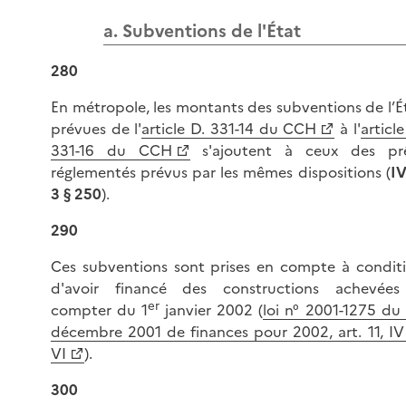
a. Subventions de l'État
280
En métropole, les montants des subventions de l’É
prévues de l'
article D. 331-14 du CCH
à l'
article
331-16 du CCH
s'ajoutent à ceux des pr
réglementés prévus par les mêmes dispositions (
IV
3 § 250
).
290
Ces subventions sont prises en compte à condit
d'avoir financé des constructions achevée
er
compter du 1
janvier 2002 (
loi n° 2001-1275 du
décembre 2001 de finances pour 2002, art. 11, IV
VI
).
300