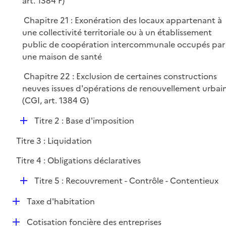
art. 1384 F)
r
Chapitre 21 : Exonération des locaux appartenant à
une collectivité territoriale ou à un établissement
public de coopération intercommunale occupés par
une maison de santé
Chapitre 22 : Exclusion de certaines constructions
neuves issues d'opérations de renouvellement urbai
(CGI, art. 1384 G)
D
Titre 2 : Base d'imposition
é
Titre 3 : Liquidation
p
l
Titre 4 : Obligations déclaratives
i
D
e
Titre 5 : Recouvrement - Contrôle - Contentieux
é
r
D
Taxe d'habitation
p
é
l
D
Cotisation foncière des entreprises
p