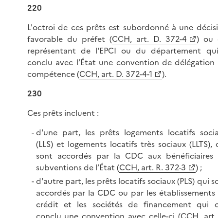
220
L'octroi de ces prêts est subordonné à une décis
favorable du préfet (
CCH, art. D. 372-4
) ou
représentant de l'EPCI ou du département qu
conclu avec l’État une convention de délégation
compétence (
CCH, art. D. 372-4-1
).
230
Ces prêts incluent :
d'une part, les prêts logements locatifs soci
(LLS) et logements locatifs très sociaux (LLTS), 
sont accordés par la CDC aux bénéficiaires
subventions de l’État (
CCH, art. R. 372-3
) ;
d'autre part, les prêts locatifs sociaux (PLS) qui s
accordés par la CDC ou par les établissements
crédit et les sociétés de financement qui 
conclu une convention avec celle-ci (
CCH, art.