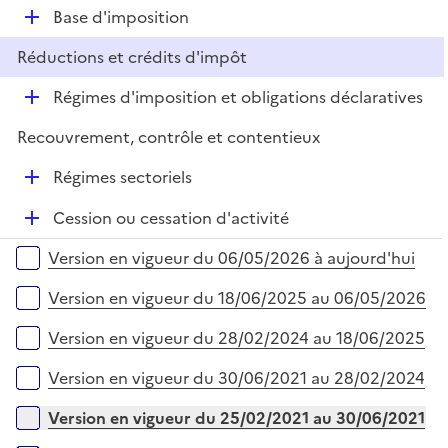
l
D
Base d'imposition
p
i
é
l
e
Réductions et crédits d'impôt
p
i
r
l
e
D
Régimes d'imposition et obligations déclaratives
i
r
é
e
Recouvrement, contrôle et contentieux
p
r
l
D
Régimes sectoriels
i
é
e
D
Cession ou cessation d'activité
p
r
é
l
Versions sur la période
Version en vigueur du 06/05/2026 à aujourd'hui
p
i
l
e
Version en vigueur du 18/06/2025 au 06/05/2026
i
r
e
Version en vigueur du 28/02/2024 au 18/06/2025
r
Version en vigueur du 30/06/2021 au 28/02/2024
Version en vigueur du 25/02/2021 au 30/06/2021