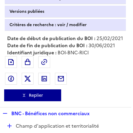
Versions publiées
Critères de recherche : voir / modifier
Date de début de publication du BOI :
25/02/2021
Date de fin de publication du BOI :
30/06/2021
Identifiant juridique :
BOI-BNC-RICI
Exporter le document au format pdf
Permalien : adresse web de ce doc
Partager sur Facebook
Partager sur Twitter
Partager sur LinkedIn
Partager par messagerie
Replier
R
BNC - Bénéfices non commerciaux
e
D
Champ d'application et territorialité
p
é