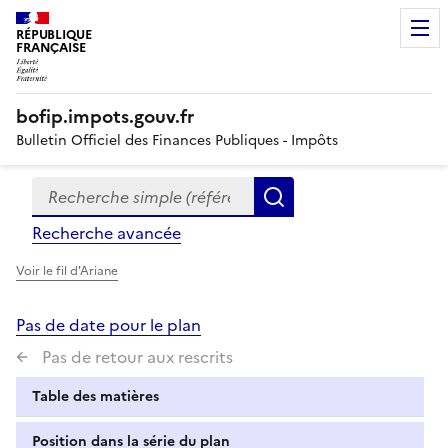
RÉPUBLIQUE
FRANÇAISE
bofip.impots.gouv.fr
Bulletin Officiel des Finances Publiques - Impôts
Recherche simple (références, mots clés, partie du titre
Formulaire
Rechercher
de
Recherche avancée
recherche
Voir le fil d'Ariane
Pas de date pour le plan
Pas de retour aux rescrits
Table des matières
Position dans la série du plan