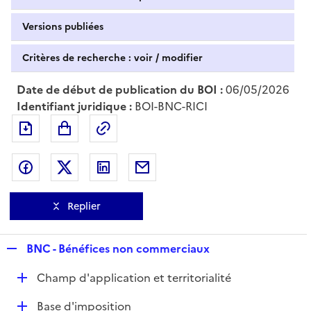
Versions publiées
Critères de recherche : voir / modifier
Date de début de publication du BOI :
06/05/2026
Identifiant juridique :
BOI-BNC-RICI
Exporter le document au format pdf
Permalien : adresse web de ce doc
Partager sur Facebook
Partager sur Twitter
Partager sur LinkedIn
Partager par messagerie
Replier
R
BNC - Bénéfices non commerciaux
e
D
Champ d'application et territorialité
p
é
l
D
Base d'imposition
p