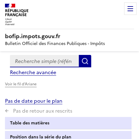
RÉPUBLIQUE
FRANÇAISE
bofip.impots.gouv.fr
Bulletin Officiel des Finances Publiques - Impôts
Recherche simple (références, mots clés, partie du titre
Formulaire
Rechercher
de
Recherche avancée
recherche
Voir le fil d'Ariane
Pas de date pour le plan
Pas de retour aux rescrits
Table des matières
Position dans la série du plan