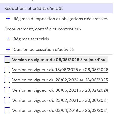
i
é
l
e
Réductions et crédits d'impôt
p
i
r
l
e
D
Régimes d'imposition et obligations déclaratives
i
r
é
e
Recouvrement, contrôle et contentieux
p
r
l
D
Régimes sectoriels
i
é
e
D
Cession ou cessation d'activité
p
r
é
l
Versions sur la période
Version en vigueur du 06/05/2026 à aujourd'hui
p
i
l
e
Version en vigueur du 18/06/2025 au 06/05/2026
i
r
e
Version en vigueur du 28/02/2024 au 18/06/2025
r
Version en vigueur du 30/06/2021 au 28/02/2024
Version en vigueur du 25/02/2021 au 30/06/2021
Version en vigueur du 03/04/2019 au 25/02/2021