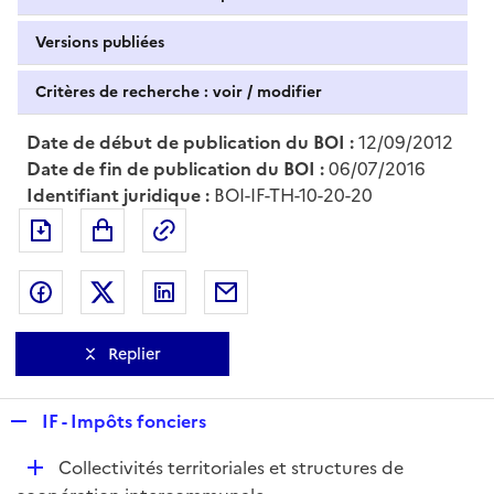
Versions publiées
Critères de recherche : voir / modifier
Date de début de publication du BOI :
12/09/2012
Date de fin de publication du BOI :
06/07/2016
Identifiant juridique :
BOI-IF-TH-10-20-20
Exporter le document au format pdf
Permalien : adresse web de ce doc
Partager sur Facebook
Partager sur Twitter
Partager sur LinkedIn
Partager par messagerie
Replier
R
IF - Impôts fonciers
e
D
Collectivités territoriales et structures de
p
é