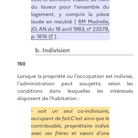
du loueur pour l'ensemble du
logement, y compris la pièce
louée en meublé [
RM Madrelle,
JO, AN du 18 avril 1983, n° 23578,
p. 1816
].
b. Indivision
160
Lorsque la propriété ou l'occupation est indivise,
l'administration peut assujettir, selon les
conditions dans lesquelles les intéressés
disposent de l'habitation :
- soit un seul co-indivisaire,
occupant de fait.C'est ainsi que le
contribuable, propriétaire indivis
avec ses frères et sœurs d'une