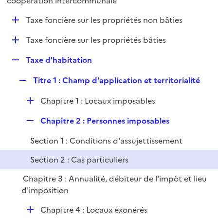
coopération intercommunale
l
p
i
D
Taxe foncière sur les propriétés non bâties
l
e
é
i
r
D
Taxe foncière sur les propriétés bâties
p
e
é
l
r
R
Taxe d'habitation
p
i
e
l
e
R
Titre 1 : Champ d'application et territorialité
p
i
r
e
l
e
D
Chapitre 1 : Locaux imposables
p
i
r
é
l
e
R
Chapitre 2 : Personnes imposables
p
i
r
e
l
e
Section 1 : Conditions d'assujettissement
p
i
r
l
e
Section 2 : Cas particuliers
i
r
Chapitre 3 : Annualité, débiteur de l'impôt et lieu
e
d'imposition
r
D
Chapitre 4 : Locaux exonérés