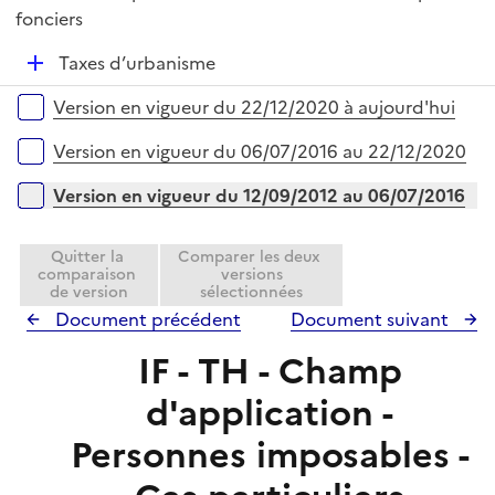
é
fonciers
l
p
i
D
Taxes d’urbanisme
l
e
é
i
r
Versions sur la période
Version en vigueur du 22/12/2020 à aujourd'hui
p
e
l
r
Version en vigueur du 06/07/2016 au 22/12/2020
i
e
Version en vigueur du 12/09/2012 au 06/07/2016
r
Quitter la
Comparer les deux
comparaison
versions
de version
sélectionnées
Document précédent
Document suivant
IF - TH - Champ
d'application -
Personnes imposables -