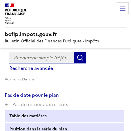
RÉPUBLIQUE
FRANÇAISE
bofip.impots.gouv.fr
Bulletin Officiel des Finances Publiques - Impôts
Recherche simple (références, mots clés, partie du titre
Formulaire
Rechercher
de
Recherche avancée
recherche
Voir le fil d'Ariane
Pas de date pour le plan
Pas de retour aux rescrits
Table des matières
Position dans la série du plan