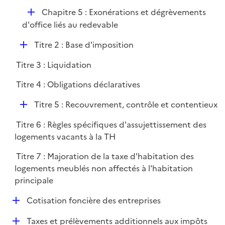
é
D
Chapitre 5 : Exonérations et dégrèvements
p
é
d'office liés au redevable
l
p
i
D
Titre 2 : Base d'imposition
l
e
é
i
r
Titre 3 : Liquidation
p
e
l
r
Titre 4 : Obligations déclaratives
i
D
e
Titre 5 : Recouvrement, contrôle et contentieux
é
r
Titre 6 : Règles spécifiques d'assujettissement des
p
logements vacants à la TH
l
i
Titre 7 : Majoration de la taxe d'habitation des
e
logements meublés non affectés à l'habitation
r
principale
D
Cotisation foncière des entreprises
é
D
Taxes et prélèvements additionnels aux impôts
p