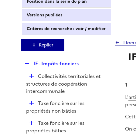
Position dans la série du plan
Versions publiées
Critères de recherche : voir / modifier
Docu
Replier
I
R
IF - Impôts fonciers
e
D
Collectivités territoriales et
p
é
structures de coopération
l
1
p
intercommunale
i
L'
art
l
e
D
Taxe foncière sur les
pers
i
r
é
propriétés non bâties
e
Cett
p
r
D
Taxe foncière sur les
l
On e
é
propriétés bâties
i