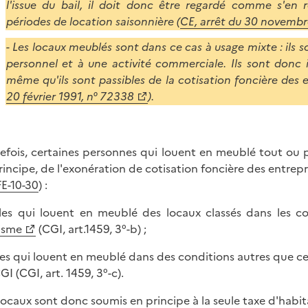
l'issue du bail, il doit donc être regardé comme s'en 
périodes de location saisonnière (
CE, arrêt du 30 novembr
- Les locaux meublés sont dans ce cas à usage mixte : ils so
personnel et à une activité commerciale. Ils sont donc 
même qu'ils sont passibles de la cotisation foncière des e
20 février 1991, n° 72338
).
efois, certaines personnes qui louent en meublé tout ou p
rincipe, de l'exonération de cotisation foncière des entrepr
FE-10-30
) :
lles qui louent en meublé des locaux classés dans les co
isme
(CGI, art.1459, 3°-b) ;
lles qui louent en meublé dans des conditions autres que cell
I (CGI, art. 1459, 3°-c).
locaux sont donc soumis en principe à la seule taxe d'habit