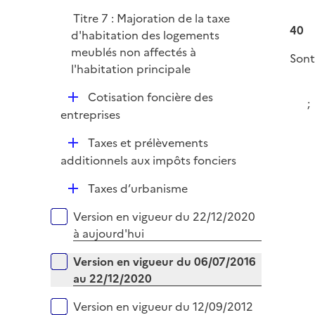
r
Titre 7 : Majoration de la taxe
40
d'habitation des logements
meublés non affectés à
Sont
l'habitation principale
-
D
Cotisation foncière des
;
é
entreprises
p
D
Taxes et prélèvements
l
é
additionnels aux impôts fonciers
i
p
e
D
Taxes d’urbanisme
l
r
é
i
Versions sur la période
Version en vigueur du 22/12/2020
p
e
à aujourd'hui
l
r
i
Version en vigueur du 06/07/2016
e
au 22/12/2020
r
Version en vigueur du 12/09/2012