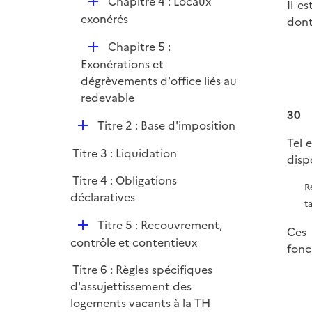
D
Chapitre 4 : Locaux
Il e
é
exonérés
dont
p
D
Chapitre 5 :
l
é
Exonérations et
i
p
dégrèvements d'office liés au
e
l
redevable
r
i
30
D
Titre 2 : Base d'imposition
e
é
Tel 
r
Titre 3 : Liquidation
p
disp
l
Titre 4 : Obligations
R
i
déclaratives
t
e
D
r
Titre 5 : Recouvrement,
Ces 
é
contrôle et contentieux
fonc
p
Titre 6 : Règles spécifiques
l
d'assujettissement des
i
logements vacants à la TH
e