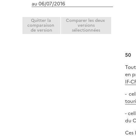
au 06/07/2016
Quitter la
Comparer les deux
comparaison
versions
de version
sélectionnées
50
Tout
en p
IF-C
- ce
tour
- ce
du CG
Ces 