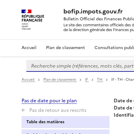
bofip.impots.gouv.fr
RÉPUBLIQUE
Bulletin Officiel des Finances Publ
FRANÇAISE
Le site des commentaires officiels des d
de la direction générale des Finances p
Accueil
Plan de classement
Consultations publi
Recherche simple (références, mots clés, partie 
Formulaire
de
recherche
Accueil
Plan de classement
IF
TH
IF - TH - Cha
Pas de date pour le plan
Date de 
Date de 
Pas de retour aux rescrits
Identifia
Table des matières