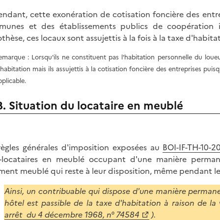
ndant, cette exonération de cotisation foncière des entr
unes et des établissements publics de coopération i
thèse, ces locaux sont assujettis à la fois à la taxe d'habita
emarque : Lorsqu'ils ne constituent pas l'habitation personnelle du loue
'habitation mais ils assujettis à la cotisation foncière des entreprises puis
pplicable.
B. Situation du locataire en meublé
règles générales d'imposition exposées au
BOI-IF-TH-10-2
-locataires en meublé occupant d'une manière perman
ment meublé qui reste à leur disposition, même pendant le
Ainsi, un contribuable qui dispose d'une manière perma
hôtel est passible de la taxe d'habitation à raison de la
arrêt du 4 décembre 1968, n° 74584
).