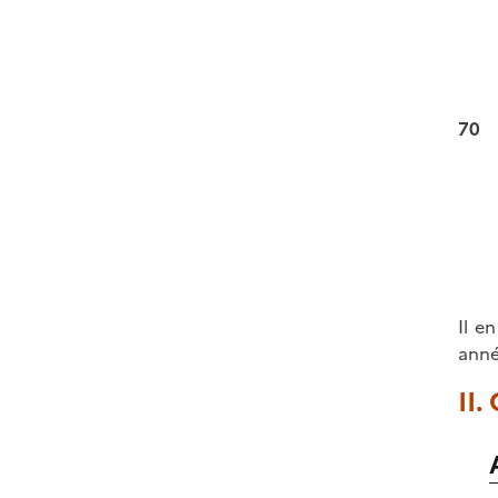
70
Il e
anné
II.