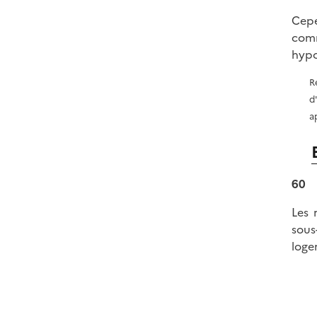
Cepe
comm
hypo
R
d
a
60
Les 
sous
loge