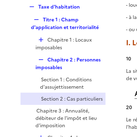
p
e
- lo
R
Taxe d'habitation
l
r
e
i
- à 
R
Titre 1 : Champ
p
e
e
d'application et territorialité
l
- ou
r
p
i
D
Chapitre 1 : Locaux
I. 
l
e
é
imposables
i
r
p
e
10
R
Chapitre 2 : Personnes
l
r
e
imposables
i
La s
p
e
de v
Section 1 : Conditions
l
r
d'assujettissement
i
e
Section 2 : Cas particuliers
r
20
Chapitre 3 : Annualité,
débiteur de l'impôt et lieu
Le r
d'imposition
l'ha