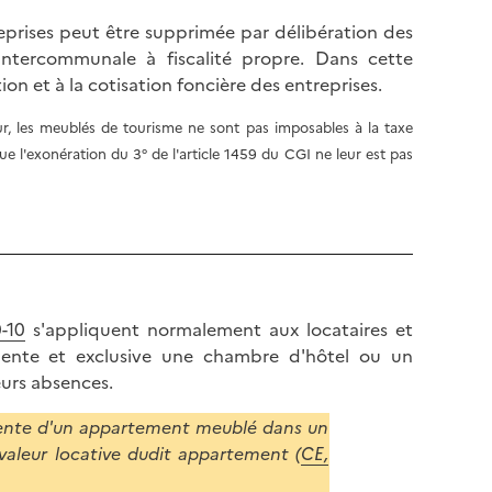
l
p
eprises peut être supprimée par délibération des
a
a
ntercommunale à fiscalité propre. Dans cette
p
g
tion et à la cotisation foncière des entreprises.
a
e
g
ur, les meublés de tourisme ne sont pas imposables à la taxe
e
que l'exonération du 3° de l'article 1459 du CGI ne leur est pas
0-10
s'appliquent normalement aux locataires et
ente et exclusive une chambre d'hôtel ou un
urs absences.
nente d'un appartement meublé dans un
 valeur locative dudit appartement (
CE,