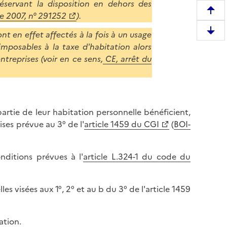
réservant la disposition en dehors des
R
e 2007, n° 291252
).
e
nt en effet affectés à la fois à un usage
D
m
imposables à la taxe d'habitation alors
e
o
ntreprises (voir en ce sens,
CE, arrêt du
s
n
c
t
e
e
n
r
d
artie de leur habitation personnelle bénéficient,
e
r
ises prévue au 3° de l'
article 1459 du CGI
(
BOI-
n
e
h
e
a
nditions prévues à l'
article L.324-1 du code du
n
u
b
t
a
d
es visées aux 1°, 2° et au b du 3° de l'article 1459
s
e
d
l
e
ation.
a