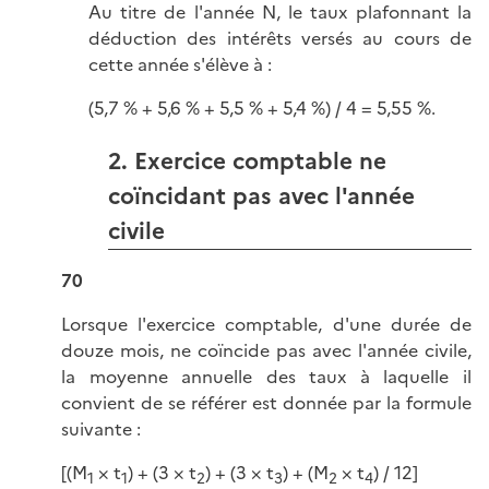
Au titre de l'année N, le taux plafonnant la
déduction des intérêts versés au cours de
cette année
s'élève à :
(5,7 % + 5,6 % + 5,5 % + 5,4 %) / 4 = 5,55 %.
2. Exercice comptable ne
coïncidant pas avec l'année
civile
70
Lorsque l'exercice comptable, d'une durée de
douze mois, ne coïncide pas avec l'année civile,
la moyenne annuelle des taux à laquelle il
convient de se référer est donnée par la formule
suivante :
[(M
× t
) + (3 × t
) + (3 × t
) + (M
× t
) / 12]
1
1
2
3
2
4