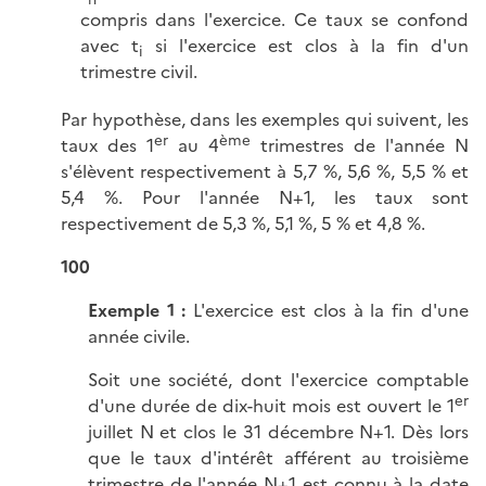
compris dans l'exercice. Ce taux se confond
avec t
si l'exercice est clos à la fin d'un
i
trimestre civil.
Par hypothèse, dans les exemples qui suivent, les
er
ème
taux des 1
au 4
trimestres de l'année N
s'élèvent respectivement à
5,7 %
,
5,6 %
,
5,5 %
et
5,4 %
. Pour l'année N+1, les taux sont
respectivement de
5,3 %
,
5,1 %
,
5 %
et
4,8 %
.
100
Exemple 1 :
L'exercice est clos à la fin d'une
année civile.
Soit une société, dont l'exercice comptable
er
d'une durée de dix-huit mois est ouvert le 1
juillet N et clos le 31 décembre N+1. Dès lors
que le taux d'intérêt afférent au troisième
trimestre de l'année N+1 est connu à la date