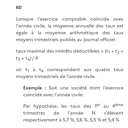
60
Lorsque l'exercice comptable coïncide avec
l'année civile, la moyenne annuelle des taux est
égale à la moyenne arithmétique des taux
moyens trimestriels publiés au Journal
officiel :
taux maximal des intérêts déductibles = (t
+ t
+
1
2
t
+ t
) / 4
3
4
où t
à t
correspondent aux quatre taux
1
4
moyens trimestriels de l'année civile.
Exemple :
Soit une société dont l'exercice
coïncide avec l'année civile.
er
ème
Par hypothèse, les taux des 1
au 4
trimestres de l'année N s'élèvent
respectivement à 5,7 %, 5,6 %, 5,5 % et 5,4 %.