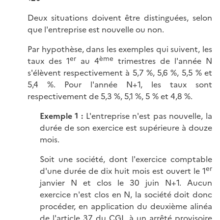
Deux situations doivent être distinguées, selon
que l'entreprise est nouvelle ou non.
Par hypothèse, dans les exemples qui suivent, les
er
ème
taux des 1
au 4
trimestres de l'année N
s'élèvent respectivement à
5,7 %
,
5,6 %
,
5,5 %
et
5,4 %
. Pour l'année N+1, les taux sont
respectivement de
5,3 %
,
5,1 %
,
5 %
et
4,8 %
.
Exemple 1 :
L'entreprise n'est pas nouvelle, la
durée de son exercice est supérieure à douze
mois.
Soit une société, dont l'exercice comptable
er
d'une durée de dix huit mois est ouvert le 1
janvier N et clos le 30 juin N+1. Aucun
exercice n'est clos en N, la société doit donc
procéder, en application du deuxième alinéa
de l'article 37 du CGI, à un arrêté provisoire