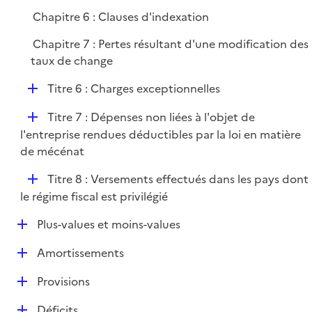
Chapitre 6 : Clauses d'indexation
Chapitre 7 : Pertes résultant d'une modification des
taux de change
D
Titre 6 : Charges exceptionnelles
é
D
Titre 7 : Dépenses non liées à l'objet de
p
é
l'entreprise rendues déductibles par la loi en matière
l
p
de mécénat
i
l
e
D
Titre 8 : Versements effectués dans les pays dont
i
r
é
le régime fiscal est privilégié
e
p
r
D
Plus-values et moins-values
l
é
i
D
Amortissements
p
e
é
l
r
D
Provisions
p
i
é
l
e
D
Déficits