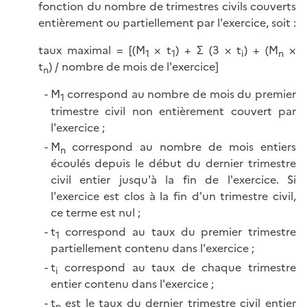
fonction du nombre de trimestres civils couverts
entièrement ou partiellement par l'exercice,
soit :
taux maximal = [(M
× t
) + Σ (3 × t
) + (M
×
1
1
i
n
t
) / nombre de mois de l'exercice]
n
M
correspond au nombre de mois du premier
1
trimestre civil non entièrement couvert par
l'exercice ;
M
correspond au nombre de mois entiers
n
écoulés depuis le début du dernier trimestre
civil entier jusqu'à la fin de l'exercice. Si
l'exercice est clos à la fin d'un trimestre civil,
ce terme est
nul ;
t
correspond au taux du premier trimestre
1
partiellement contenu dans l'exercice ;
t
correspond au taux de chaque trimestre
i
entier contenu dans l'exercice ;
t
est le taux du dernier trimestre civil entier
n