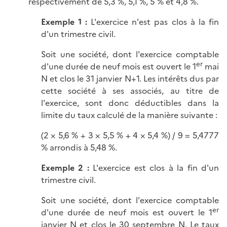
respectivement de
5,3 %
,
5,1 %
,
5 %
et
4,8 %
.
Exemple 1 :
L'exercice n'est pas clos à la fin
d'un trimestre civil.
Soit une société, dont l'exercice comptable
er
d'une durée de neuf mois est ouvert le 1
mai
N et clos le 31 janvier N+1. Les intérêts dus par
cette société à ses associés, au titre de
l'exercice, sont donc déductibles dans la
limite du taux calculé de la manière
suivante :
(2 × 5,6 % + 3 × 5,5 % + 4 × 5,4 %) / 9 = 5,4777
% arrondis à 5,48 %.
Exemple 2 :
L'exercice est clos à la fin d'un
trimestre civil.
Soit une société, dont l'exercice comptable
er
d'une durée de neuf mois est ouvert le 1
janvier N et clos le 30 septembre N. Le taux