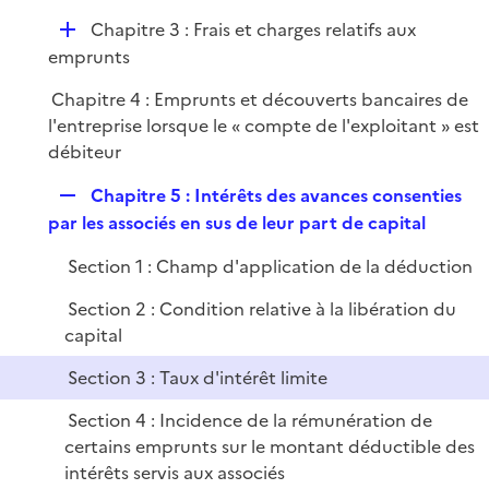
e
p
r
D
Chapitre 3 : Frais et charges relatifs aux
l
é
emprunts
i
p
e
Chapitre 4 : Emprunts et découverts bancaires de
l
r
l'entreprise lorsque le « compte de l'exploitant » est
i
débiteur
e
r
R
Chapitre 5 : Intérêts des avances consenties
e
par les associés en sus de leur part de capital
p
Section 1 : Champ d'application de la déduction
l
i
Section 2 : Condition relative à la libération du
e
capital
r
Section 3 : Taux d'intérêt limite
Section 4 : Incidence de la rémunération de
certains emprunts sur le montant déductible des
intérêts servis aux associés