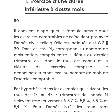
1. Exercice d'une durée
inférieure à douze mois
80
Il convient d'appliquer la formule prévue pour
les exercices comptables ne coïncidant pas avec
l'année civile telle qu'elle est indiquée au
I-A-2 §
70
. Dans ce cas, M
correspond au nombre de
2
mois entiers compris entre le début du dernier
trimestre civil dont le taux est connu et la
clôture de l'exercice comptable, le
dénominateur étant égal au nombre de mois de
l'exercice comptable.
Par hypothèse, dans les exemples qui suivent, les
er
ème
taux des 1
au 4
trimestres de l'année N
s'élèvent respectivement à
5,7 %
,
5,6 %
,
5,5 %
et
5,4 %
. Pour l'année N+1, les taux sont