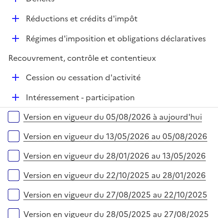
p
i
r
é
l
e
D
Réductions et crédits d'impôt
p
i
r
é
l
e
D
Régimes d'imposition et obligations déclaratives
p
i
r
é
l
e
Recouvrement, contrôle et contentieux
p
i
r
l
e
D
Cession ou cessation d'activité
i
r
é
e
D
Intéressement - participation
p
r
é
l
Versions sur la période
Version en vigueur du 05/08/2026 à aujourd'hui
p
i
l
e
Version en vigueur du 13/05/2026 au 05/08/2026
i
r
e
Version en vigueur du 28/01/2026 au 13/05/2026
r
Version en vigueur du 22/10/2025 au 28/01/2026
Version en vigueur du 27/08/2025 au 22/10/2025
Version en vigueur du 28/05/2025 au 27/08/2025