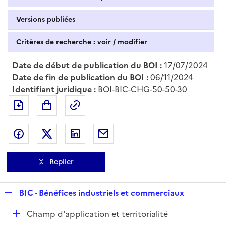
Versions publiées
Critères de recherche : voir / modifier
Date de début de publication du BOI :
17/07/2024
Date de fin de publication du BOI :
06/11/2024
Identifiant juridique :
BOI-BIC-CHG-50-50-30
Exporter le document au format pdf
Permalien : adresse web de ce doc
Partager sur Facebook
Partager sur Twitter
Partager sur LinkedIn
Partager par messagerie
Replier
R
BIC - Bénéfices industriels et commerciaux
e
D
Champ d'application et territorialité
p
é