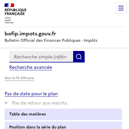
RÉPUBLIQUE
FRANÇAISE
bofip.impots.gouv.fr
Bulletin Officiel des Finances Publiques - Impôts
Recherche simple (références, mots clés, partie du titre
Formulaire
Rechercher
de
Recherche avancée
recherche
Voir le fil d'Ariane
Pas de date pour le plan
Pas de retour aux rescrits
Table des matières
Position dans la série du plan