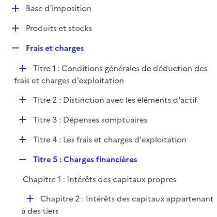
l
D
Base d'imposition
p
i
é
l
e
D
Produits et stocks
p
i
r
é
l
e
R
Frais et charges
p
i
r
e
l
e
D
Titre 1 : Conditions générales de déduction des
p
i
r
é
frais et charges d'exploitation
l
e
p
i
r
D
Titre 2 : Distinction avec les éléments d'actif
l
e
é
i
r
D
Titre 3 : Dépenses somptuaires
p
e
é
l
r
D
Titre 4 : Les frais et charges d'exploitation
p
i
é
l
e
R
Titre 5 : Charges financières
p
i
r
e
l
e
Chapitre 1 : Intérêts des capitaux propres
p
i
r
l
e
D
Chapitre 2 : Intérêts des capitaux appartenant
i
r
é
à des tiers