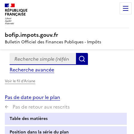
RÉPUBLIQUE
FRANÇAISE
bofip.impots.gouv.fr
Bulletin Officiel des Finances Publiques - Impôts
Recherche simple (références, mots clés, partie du titre
Formulaire
Rechercher
de
Recherche avancée
recherche
Voir le fil d'Ariane
Pas de date pour le plan
Pas de retour aux rescrits
Table des matières
Position dans la série du plan