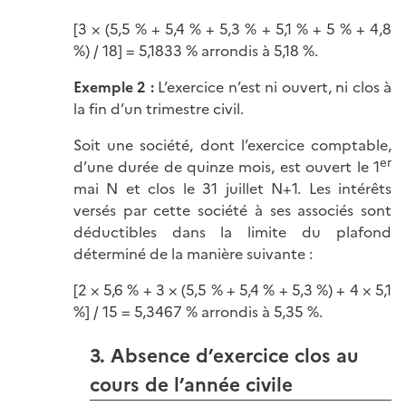
[3 × (5,5 % + 5,4 % + 5,3 % + 5,1 % + 5 % + 4,8
%) / 18] = 5,1833 % arrondis à 5,18 %.
Exemple 2 :
L’exercice n’est ni ouvert, ni clos à
la fin d’un trimestre civil.
Soit une société, dont l’exercice comptable,
er
d’une durée de quinze mois, est ouvert le 1
mai N et clos le 31 juillet N+1. Les intérêts
versés par cette société à ses associés sont
déductibles dans la limite du plafond
déterminé de la manière
suivante :
[2 × 5,6 % + 3 × (5,5 % + 5,4 % + 5,3 %) + 4 × 5,1
%] / 15 = 5,3467 % arrondis à 5,35 %.
3. Absence d’exercice clos au
cours de l’année civile