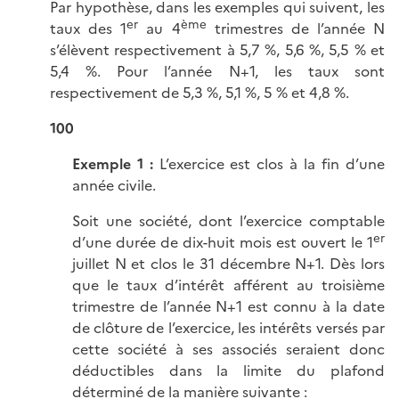
Par hypothèse, dans les exemples qui suivent, les
er
ème
taux des 1
au 4
trimestres de l’année N
s’élèvent respectivement à
5,7 %
,
5,6 %
,
5,5 %
et
5,4 %
. Pour l’année N+1, les taux sont
respectivement de
5,3 %
,
5,1 %
,
5 %
et
4,8 %
.
100
Exemple 1 :
L’exercice est clos à la fin d’une
année civile.
Soit une société, dont l’exercice comptable
er
d’une durée de dix-huit mois est ouvert le 1
juillet N et clos le 31 décembre N+1. Dès lors
que le taux d’intérêt afférent au troisième
trimestre de l’année N+1 est connu à la date
de clôture de l’exercice, les intérêts versés par
cette société à ses associés seraient donc
déductibles dans la limite du plafond
déterminé de la manière
suivante :