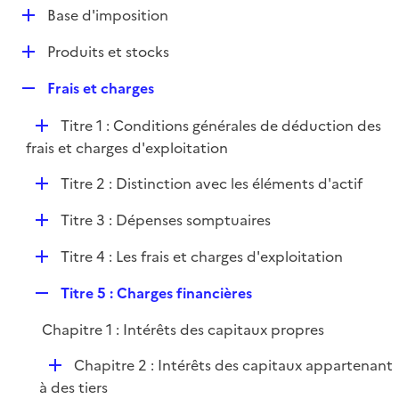
l
D
Base d'imposition
p
i
é
l
e
D
Produits et stocks
p
i
r
é
l
e
R
Frais et charges
p
i
r
e
l
e
D
Titre 1 : Conditions générales de déduction des
p
i
r
é
frais et charges d'exploitation
l
e
p
i
r
D
Titre 2 : Distinction avec les éléments d'actif
l
e
é
i
r
D
Titre 3 : Dépenses somptuaires
p
e
é
l
r
D
Titre 4 : Les frais et charges d'exploitation
p
i
é
l
e
R
Titre 5 : Charges financières
p
i
r
e
l
e
Chapitre 1 : Intérêts des capitaux propres
p
i
r
l
e
D
Chapitre 2 : Intérêts des capitaux appartenant
i
r
é
à des tiers