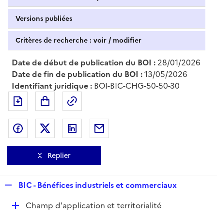
Versions publiées
Critères de recherche : voir / modifier
Date de début de publication du BOI :
28/01/2026
Date de fin de publication du BOI :
13/05/2026
Identifiant juridique :
BOI-BIC-CHG-50-50-30
Exporter le document au format pdf
Permalien : adresse web de ce doc
Partager sur Facebook
Partager sur Twitter
Partager sur LinkedIn
Partager par messagerie
Replier
R
BIC - Bénéfices industriels et commerciaux
e
D
Champ d'application et territorialité
p
é