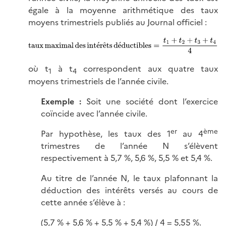
égale à la moyenne arithmétique des taux
moyens trimestriels publiés au Journal
officiel :
où t
à t
correspondent aux quatre taux
1
4
moyens trimestriels de l’année civile.
Exemple :
Soit une société dont l’exercice
coïncide avec l’année civile.
er
ème
Par hypothèse, les taux des 1
au 4
trimestres de l’année N s’élèvent
respectivement à 5,7 %, 5,6 %, 5,5 % et 5,4 %.
Au titre de l’année N, le taux plafonnant la
déduction des intérêts versés au cours de
cette année
s’élève à :
(5,7 % + 5,6 % + 5,5 % + 5,4 %) / 4 = 5,55 %.