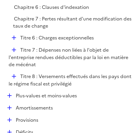
Chapitre 6 : Clauses d'indexation
Chapitre 7 : Pertes résultant d'une modification des
taux de change
D
Titre 6 : Charges exceptionnelles
é
D
Titre 7 : Dépenses non liées à l'objet de
p
é
l'entreprise rendues déductibles par la loi en matière
l
p
de mécénat
i
l
e
D
Titre 8 : Versements effectués dans les pays dont
i
r
é
le régime fiscal est privilégié
e
p
r
D
Plus-values et moins-values
l
é
i
D
Amortissements
p
e
é
l
r
D
Provisions
p
i
é
l
e
D
Déficits