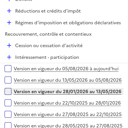
p
i
r
é
l
e
D
Réductions et crédits d'impôt
p
i
r
é
l
e
D
Régimes d'imposition et obligations déclaratives
p
i
r
é
l
e
Recouvrement, contrôle et contentieux
p
i
r
l
e
D
Cession ou cessation d'activité
i
r
é
e
D
Intéressement - participation
p
r
é
l
Versions sur la période
Version en vigueur du 05/08/2026 à aujourd'hui
p
i
l
e
Version en vigueur du 13/05/2026 au 05/08/2026
i
r
e
Version en vigueur du 28/01/2026 au 13/05/2026
r
Version en vigueur du 22/10/2025 au 28/01/2026
Version en vigueur du 27/08/2025 au 22/10/2025
Version en vigueur du 28/05/2025 au 27/08/2025