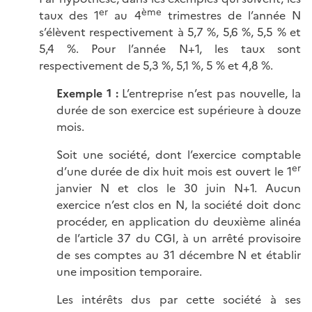
er
ème
taux des 1
au 4
trimestres de l’année N
s’élèvent respectivement à
5,7 %
,
5,6 %
,
5,5 %
et
5,4 %
. Pour l’année N+1, les taux sont
respectivement de
5,3 %
,
5,1 %
,
5 %
et
4,8 %
.
Exemple 1 :
L’entreprise n’est pas nouvelle, la
durée de son exercice est supérieure à douze
mois.
Soit une société, dont l’exercice comptable
er
d’une durée de dix huit mois est ouvert le 1
janvier N et clos le 30 juin N+1. Aucun
exercice n’est clos en N, la société doit donc
procéder, en application du deuxième alinéa
de l’article 37 du CGI, à un arrêté provisoire
de ses comptes au 31 décembre N et établir
une imposition temporaire.
Les intérêts dus par cette société à ses