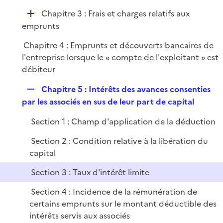
e
p
r
D
Chapitre 3 : Frais et charges relatifs aux
l
é
emprunts
i
p
e
Chapitre 4 : Emprunts et découverts bancaires de
l
r
l'entreprise lorsque le « compte de l'exploitant » est
i
débiteur
e
r
R
Chapitre 5 : Intérêts des avances consenties
e
par les associés en sus de leur part de capital
p
Section 1 : Champ d'application de la déduction
l
i
Section 2 : Condition relative à la libération du
e
capital
r
Section 3 : Taux d'intérêt limite
Section 4 : Incidence de la rémunération de
certains emprunts sur le montant déductible des
intérêts servis aux associés