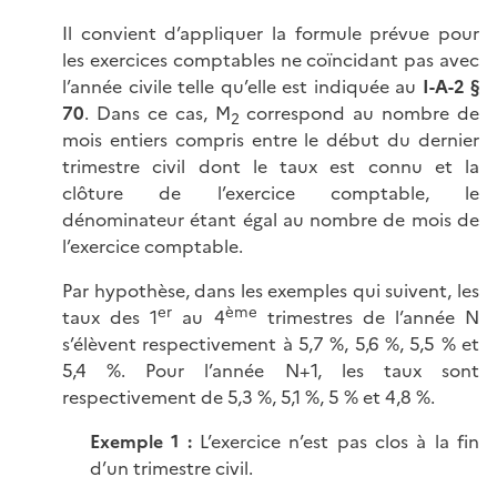
Il convient d’appliquer la formule prévue pour
les exercices comptables ne coïncidant pas avec
l’année civile telle qu’elle est indiquée au
I-A-2 §
70
. Dans ce cas, M
correspond au nombre de
2
mois entiers compris entre le début du dernier
trimestre civil dont le taux est connu et la
clôture de l’exercice comptable, le
dénominateur étant égal au nombre de mois de
l’exercice comptable.
Par hypothèse, dans les exemples qui suivent, les
er
ème
taux des 1
au 4
trimestres de l’année N
s’élèvent respectivement à
5,7 %
,
5,6 %
,
5,5 %
et
5,4 %
. Pour l’année N+1, les taux sont
respectivement de
5,3 %
,
5,1 %
,
5 %
et
4,8 %
.
Exemple 1 :
L’exercice n’est pas clos à la fin
d’un trimestre civil.