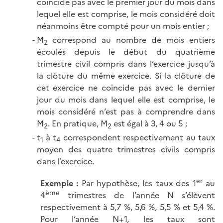
coïncide pas avec le premier jour du mois dans
lequel elle est comprise, le mois considéré doit
néanmoins être compté pour un mois
entier ;
M
correspond au nombre de mois entiers
2
écoulés depuis le début du quatrième
trimestre civil compris dans l’exercice jusqu’à
la clôture du même exercice. Si la clôture de
cet exercice ne coïncide pas avec le dernier
jour du mois dans lequel elle est comprise, le
mois considéré n’est pas à comprendre dans
M
. En pratique, M
est égal à 3, 4 ou
5 ;
2
2
t
à t
correspondent respectivement au taux
1
4
moyen des quatre trimestres civils compris
dans l’exercice.
er
Exemple :
Par hypothèse, les taux des 1
au
ème
4
trimestres de l’année N s’élèvent
respectivement à 5,7 %, 5,6 %, 5,5 % et 5,4 %.
Pour l’année N+1, les taux sont