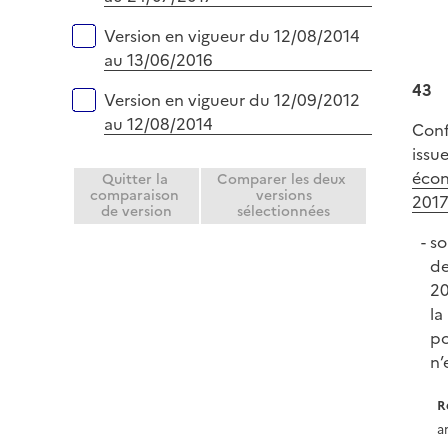
Version en vigueur du 12/08/2014
au 13/06/2016
43
Version en vigueur du 12/09/2012
au 12/08/2014
Conf
issue
éco
Quitter la
Comparer les deux
comparaison
versions
2017
de version
sélectionnées
so
de
20
la
po
n’
R
a