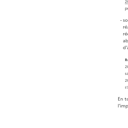
2
p
so
ré
ré
ab
d’
R
2
s
2
s
En t
l’im