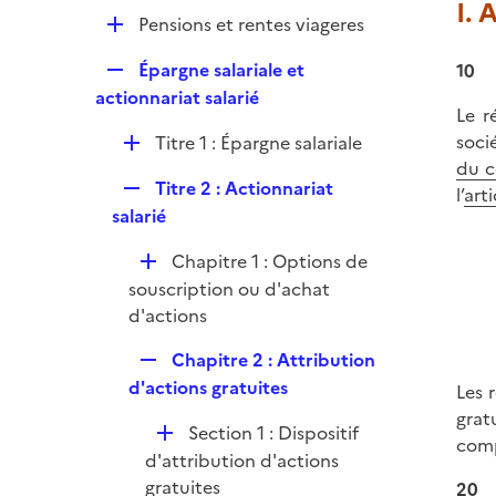
l
I. 
r
D
Pensions et rentes viageres
i
é
e
R
Épargne salariale et
10
p
r
e
actionnariat salarié
l
Le r
p
i
D
socié
Titre 1 : Épargne salariale
l
e
é
du c
i
r
R
Titre 2 : Actionnariat
p
l’
art
e
e
salarié
l
r
p
i
D
Chapitre 1 : Options de
l
e
é
souscription ou d'achat
i
r
p
d'actions
e
l
r
R
Chapitre 2 : Attribution
i
e
d'actions gratuites
Les 
e
p
grat
r
D
Section 1 : Dispositif
l
comp
é
d'attribution d'actions
i
p
gratuites
20
e