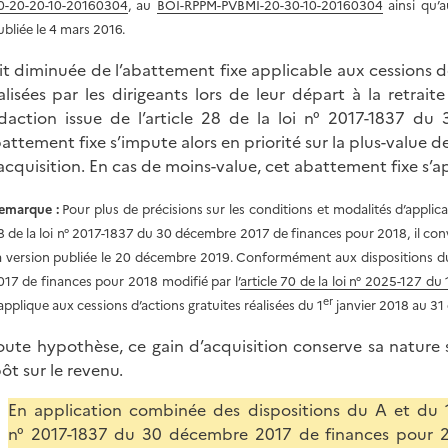
0-20-20-10-20160304
, au
BOI-RPPM-PVBMI-20-30-10-20160304
ainsi qu’
ubliée le 4 mars 2016.
it diminuée de l’abattement fixe applicable aux cessions d
alisées par les dirigeants lors de leur départ à la retraite
daction issue de l’article 28 de la loi n° 2017-1837 
attement fixe s’impute alors en priorité sur la plus-value de
acquisition. En cas de moins-value, cet abattement fixe s’ap
emarque :
Pour plus de précisions sur les conditions et modalités d’applica
8 de la loi n° 2017-1837 du 30 décembre 2017 de finances pour 2018, il con
a version publiée le 20 décembre 2019. Conformément aux dispositions du 
017 de finances pour 2018 modifié par l’
article 70 de la loi n° 2025-127 d
er
’applique aux cessions d’actions gratuites réalisées du 1
janvier 2018 au 31
oute hypothèse, ce gain d’acquisition conserve sa nature 
pôt sur le revenu.
En application combinée des dispositions du A et du 1°
n° 2017-1837 du 30 décembre 2017 de finances pour 20