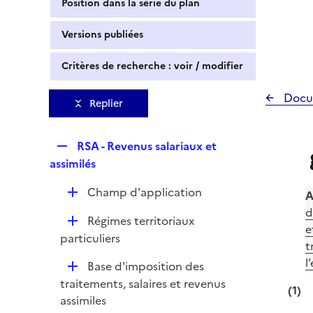
Position dans la série du plan
Versions publiées
Critères de recherche : voir / modifier
Docu
Replier
R
RSA - Revenus salariaux et
e
assimilés
p
D
Champ d'application
l
A
é
i
d
D
Régimes territoriaux
p
e
e
é
particuliers
l
r
t
p
i
l
D
Base d'imposition des
l
e
é
traitements, salaires et revenus
i
(1)
r
p
assimiles
e