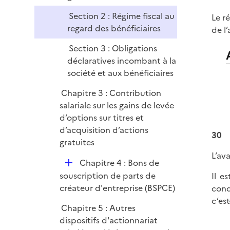
l
r
Section 2 : Régime fiscal au
Le r
i
regard des bénéficiaires
de l
e
r
Section 3 : Obligations
déclaratives incombant à la
société et aux bénéficiaires
Chapitre 3 : Contribution
salariale sur les gains de levée
d’options sur titres et
d’acquisition d’actions
30
gratuites
L’av
D
Chapitre 4 : Bons de
é
souscription de parts de
Il e
p
créateur d'entreprise (BSPCE)
cond
l
c’es
Chapitre 5 : Autres
i
dispositifs d'actionnariat
e