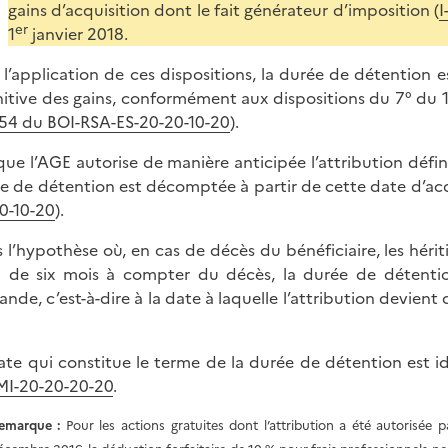
gains d’acquisition dont le fait générateur d’imposition (
I
er
1
janvier 2018.
 l’application de ces dispositions, la durée de détention e
nitive des gains, conformément aux dispositions du 7° du 1 
 54 du BOI-RSA-ES-20-20-10-20
).
que l’AGE autorise de manière anticipée l’attribution défini
e de détention est décomptée à partir de cette date d’acqu
0-10-20
).
 l’hypothèse où, en cas de décès du bénéficiaire, les héri
i de six mois à compter du décès, la durée de détenti
nde, c’est-à-dire à la date à laquelle l’attribution devient d
ate qui constitue le terme de la durée de détention est i
I-20-20-20-20
.
emarque :
Pour les actions gratuites dont l’attribution a été autorisée 