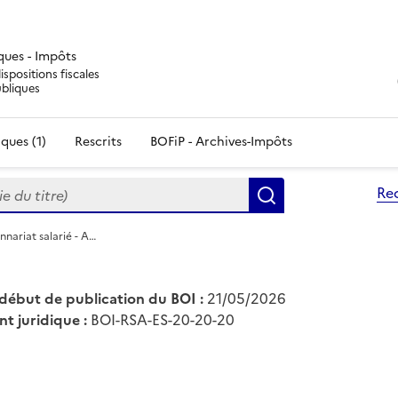
iques - Impôts
ispositions fiscales
ubliques
ques (1)
Rescrits
BOFiP - Archives-Impôts
du titre)
Re
Rechercher
nnariat salarié - A…
début de publication du BOI :
21/05/2026
nt juridique :
BOI-RSA-ES-20-20-20