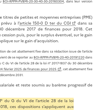
l
au
BOI-RPPM-PVBMI-20-30-40-30-20160304
, dans leur version
p
a
a
p
g
e titres de petites et moyennes entreprises (PME)
a
e
 prévu à l’
article 150-0 D ter du CGI
dans sa
g
du 30 décembre 2017 de finances pour 2018. Cet
e
 cession puis, pour le surplus éventuel, sur le gain
plique sur le gain d’acquisition.
tion de cet abattement fixe dans sa rédaction issue de l’article
vient de se reporter au
BOI-RPPM-PVBMI-20-40-20191220
dans
C du VI de l’article 28 de la loi n° 2017-1837 du 30 décembre
u 14 février 2025 de finances pour 2025
, cet abattement fixe
 décembre 2031.
salariale et reste soumis au barème progressif de
 du G du VI de l’article 28 de la loi
18, ces dispositions s’appliquent aux