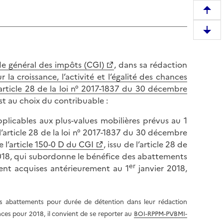
R
e
D
m
e
o
s
n
de général des impôts (CGI)
, dans sa rédaction
c
t
la croissance, l’activité et l’égalité des chances
e
e
article 28 de la loi n° 2017-1837 du 30 décembre
n
r
 est au choix du contribuable :
d
e
r
licables aux plus-values mobilières prévus au 1
n
e
l’article 28 de la loi n° 2017-1837 du 30 décembre
h
e
 l’
article 150-0 D du CGI
, issu de l’article 28 de
a
n
018, qui subordonne le bénéfice des abattements
u
er
b
ient acquises antérieurement au 1
janvier 2018,
t
a
d
s
e
d
ces abattements pour durée de détention dans leur rédaction
l
e
nces pour 2018, il convient de se reporter au
BOI-RPPM-PVBMI-
a