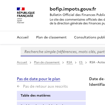
bofip.impots.gouv.fr
RÉPUBLIQUE
Bulletin Officiel des Finances Publ
FRANÇAISE
Le site des commentaires officiels des d
de la direction générale des Finances p
Accueil
Plan de classement
Consultations publi
Recherche simple (références, mots clés, partie 
Formulaire
de
recherche
Accueil
Plan de classement
RSA
ES
RSA - Actio
Pas de date pour le plan
Date de 
Identifia
Pas de retour aux rescrits
Table des matières