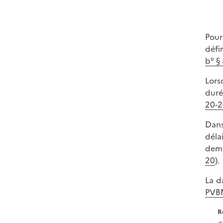
Pour
défi
b° §
Lors
duré
20-2
Dans
déla
dema
20
).
La d
PVBM
R