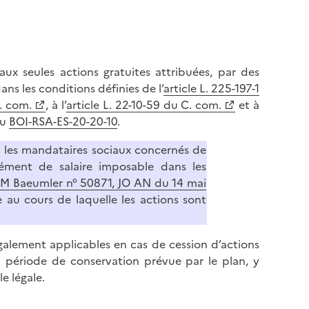
x seules actions gratuites attribuées, par des
dans les conditions définies de l’
article L. 225-197-1
C. com.
, à l’
article L. 22-10-59 du C. com.
et à
au
BOI-RSA-ES-20-20-10
.
ou les mandataires sociaux concernés de
plément de salaire imposable dans les
M Baeumler n° 50871, JO AN du 14 mai
e au cours de laquelle les actions sont
galement applicables en cas de cession d’actions
a période de conservation prévue par le plan, y
e légale.