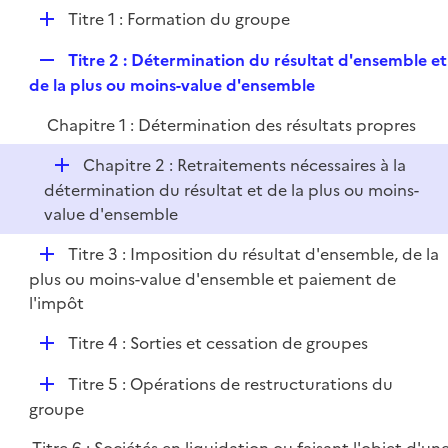
e
l
e
D
Titre 1 : Formation du groupe
p
i
r
é
l
e
R
Titre 2 : Détermination du résultat d'ensemble et
p
i
r
e
de la plus ou moins-value d'ensemble
l
e
p
i
r
Chapitre 1 : Détermination des résultats propres
l
e
i
r
D
Chapitre 2 : Retraitements nécessaires à la
e
é
détermination du résultat et de la plus ou moins-
r
p
value d'ensemble
l
D
Titre 3 : Imposition du résultat d'ensemble, de la
i
é
plus ou moins-value d'ensemble et paiement de
e
p
l'impôt
r
l
D
Titre 4 : Sorties et cessation de groupes
i
é
e
D
Titre 5 : Opérations de restructurations du
p
r
é
groupe
l
p
i