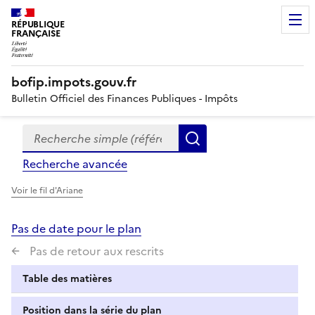
RÉPUBLIQUE
FRANÇAISE
bofip.impots.gouv.fr
Bulletin Officiel des Finances Publiques - Impôts
Recherche simple (références, mots clés, partie du titre
Formulaire
Rechercher
de
Recherche avancée
recherche
Voir le fil d'Ariane
Pas de date pour le plan
Pas de retour aux rescrits
Table des matières
Position dans la série du plan