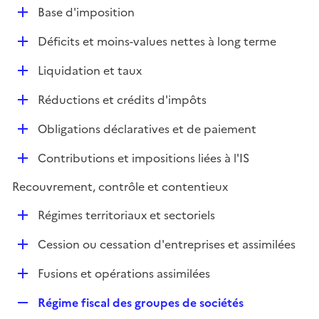
l
D
Base d'imposition
p
i
é
l
e
D
Déficits et moins-values nettes à long terme
p
i
r
é
l
e
D
Liquidation et taux
p
i
r
é
l
e
D
Réductions et crédits d'impôts
p
i
r
é
l
e
D
Obligations déclaratives et de paiement
p
i
r
é
l
e
D
Contributions et impositions liées à l'IS
p
i
r
é
l
e
Recouvrement, contrôle et contentieux
p
i
r
l
e
D
Régimes territoriaux et sectoriels
i
r
é
e
D
Cession ou cessation d'entreprises et assimilées
p
r
é
l
D
Fusions et opérations assimilées
p
i
é
l
e
R
Régime fiscal des groupes de sociétés
p
i
r