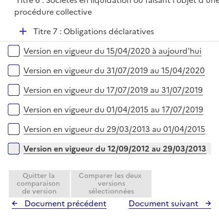
Titre 6 : Sociétés en liquidation ou faisant l'objet d'un
l
e
procédure collective
i
r
e
D
Titre 7 : Obligations déclaratives
r
é
Versions sur la période
Version en vigueur du 15/04/2020 à aujourd'hui
p
l
Version en vigueur du 31/07/2019 au 15/04/2020
i
e
Version en vigueur du 17/07/2019 au 31/07/2019
r
Version en vigueur du 01/04/2015 au 17/07/2019
Version en vigueur du 29/03/2013 au 01/04/2015
Version en vigueur du 12/09/2012 au 29/03/2013
Quitter la
Comparer les deux
comparaison
versions
de version
sélectionnées
Document précédent
Document suivant