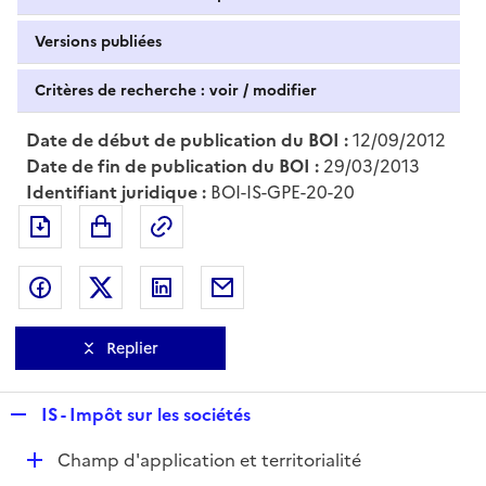
Versions publiées
Critères de recherche : voir / modifier
Date de début de publication du BOI :
12/09/2012
Date de fin de publication du BOI :
29/03/2013
Identifiant juridique :
BOI-IS-GPE-20-20
Exporter le document au format pdf
Permalien : adresse web de ce doc
Partager sur Facebook
Partager sur Twitter
Partager sur LinkedIn
Partager par messagerie
Replier
R
IS - Impôt sur les sociétés
e
D
Champ d'application et territorialité
p
é