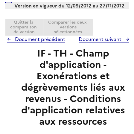
r
Version en vigueur du 12/09/2012 au 27/11/2012
Quitter la
Comparer les deux
comparaison
versions
de version
sélectionnées
Document précédent
Document suivant
IF - TH - Champ
d'application -
Exonérations et
dégrèvements liés aux
revenus - Conditions
d'application relatives
aux ressources