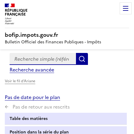
RÉPUBLIQUE
FRANÇAISE
bofip.impots.gouv.fr
Bulletin Officiel des Finances Publiques - Impôts
Recherche simple (références, mots clés, partie du titre
Formulaire
Rechercher
de
Recherche avancée
recherche
Voir le fil d'Ariane
Pas de date pour le plan
Pas de retour aux rescrits
Table des matières
Position dans la série du plan