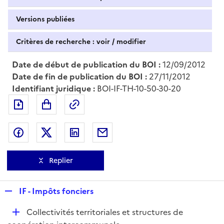
Versions publiées
Critères de recherche : voir / modifier
Date de début de publication du BOI :
12/09/2012
Date de fin de publication du BOI :
27/11/2012
Identifiant juridique :
BOI-IF-TH-10-50-30-20
Exporter le document au format pdf
Permalien : adresse web de ce doc
Partager sur Facebook
Partager sur Twitter
Partager sur LinkedIn
Partager par messagerie
Replier
R
IF - Impôts fonciers
e
D
Collectivités territoriales et structures de
p
é