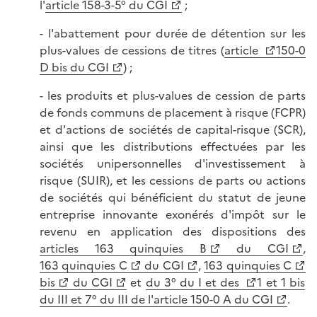
l'
article 158-3-5° du CGI
;
- l'abattement pour durée de détention sur les
plus-values de cessions de titres (
article
150-0
D bis du CGI
) ;
- les produits et plus-values de cession de parts
de fonds communs de placement à risque (FCPR)
et d'actions de sociétés de capital-risque (SCR),
ainsi que les distributions effectuées par les
sociétés unipersonnelles d'investissement à
risque (SUIR), et les cessions de parts ou actions
de sociétés qui bénéficient du statut de jeune
entreprise innovante exonérés d'impôt sur le
revenu en application des dispositions des
articles 163 quinquies B
du CGI
,
163 quinquies C
du CGI
,
163 quinquies C
bis
du CGI
et
du 3° du I et des
1 et 1 bis
du III et 7° du III de l'article 150-0 A du CGI
.