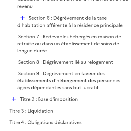
revenu
D
Section 6 : Dégrèvement de la taxe
é
d'habitation afférente à la résidence principale
p
Section 7 : Redevables hébergés en maison de
l
retraite ou dans un établissement de soins de
i
longue durée
e
r
Section 8 : Dégrèvement lié au relogement
Section 9 : Dégrèvement en faveur des
établissements d'hébergement des personnes
âgées dépendantes sans but lucratif
D
Titre 2 : Base d'imposition
é
Titre 3 : Liquidation
p
l
Titre 4 : Obligations déclaratives
i