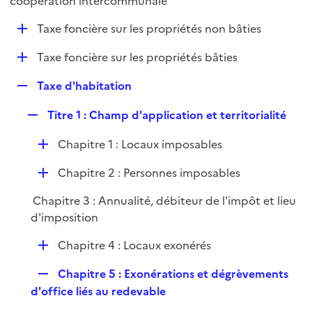
coopération intercommunale
l
p
i
D
Taxe foncière sur les propriétés non bâties
l
e
é
i
r
D
Taxe foncière sur les propriétés bâties
p
e
é
l
r
R
Taxe d'habitation
p
i
e
l
e
R
Titre 1 : Champ d'application et territorialité
p
i
r
e
l
e
D
Chapitre 1 : Locaux imposables
p
i
r
é
l
e
D
Chapitre 2 : Personnes imposables
p
i
r
é
l
e
Chapitre 3 : Annualité, débiteur de l'impôt et lieu
p
i
r
d'imposition
l
e
i
r
D
Chapitre 4 : Locaux exonérés
e
é
r
R
Chapitre 5 : Exonérations et dégrèvements
p
e
d'office liés au redevable
l
p
i