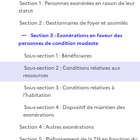
Section 1 : Personnes exonérées en raison de leur
l
e
statut
i
r
e
Section 2 : Gestionnaires de foyer et assimilés
r
R
Section 3 : Exonérations en faveur des
e
personnes de condition modeste
p
Sous-section 1 : Bénéficiaires
l
i
Sous-section 2 : Conditions relatives aux
e
ressources
r
Sous-section 3 : Conditions relatives à
l'habitation
Sous-section 4 : Dispositif de maintien des
exonérations
Section 4 : Autres exonérations
Section 5 : Plafonnement de la TH en fonction du