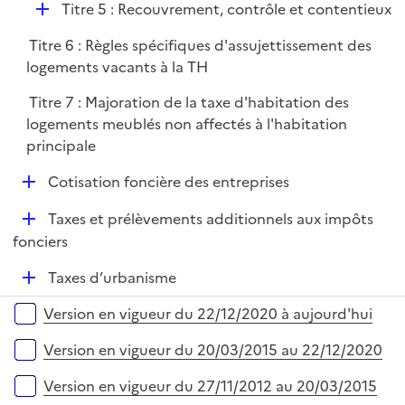
D
e
Titre 5 : Recouvrement, contrôle et contentieux
é
r
Titre 6 : Règles spécifiques d'assujettissement des
p
logements vacants à la TH
l
i
Titre 7 : Majoration de la taxe d'habitation des
e
logements meublés non affectés à l'habitation
r
principale
D
Cotisation foncière des entreprises
é
D
Taxes et prélèvements additionnels aux impôts
p
é
fonciers
l
p
i
D
Taxes d’urbanisme
l
e
é
i
r
Versions sur la période
Version en vigueur du 22/12/2020 à aujourd'hui
p
e
l
r
Version en vigueur du 20/03/2015 au 22/12/2020
i
e
Version en vigueur du 27/11/2012 au 20/03/2015