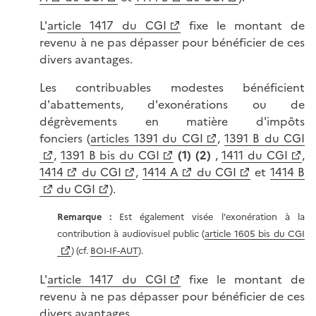
L'
article 1417 du CGI
fixe le montant de
revenu à ne pas dépasser pour bénéficier de ces
divers avantages.
Les contribuables modestes bénéficient
d'abattements, d'exonérations ou de
dégrèvements en matière d'impôts
fonciers (
articles 1391 du CGI
,
1391 B du CGI
,
1391 B bis du CGI
(1) (2)
,
1411 du CGI
,
1414
du CGI
,
1414 A
du CGI
et
1414 B
du CGI
).
Remarque :
Est également visée l'exonération à la
contribution à audiovisuel public (
article 1605 bis du CGI
) (cf.
BOI-IF-AUT
).
L'
article 1417 du CGI
fixe le montant de
revenu à ne pas dépasser pour bénéficier de ces
divers avantages.