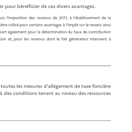
l
p
er pour bénéficier de ces divers avantages.
a
a
p
g
s l'imposition des revenus de 2011, à l'établissement de la
a
e
i être utilisé pour certains avantages à l'impôt sur le revenu ainsi
g
l sert également pour la détermination du taux de contribution
e
on et, pour les revenus dont le fait générateur intervient à
e toutes les mesures d'allégement de taxe foncière
 à des conditions tenant au niveau des ressources