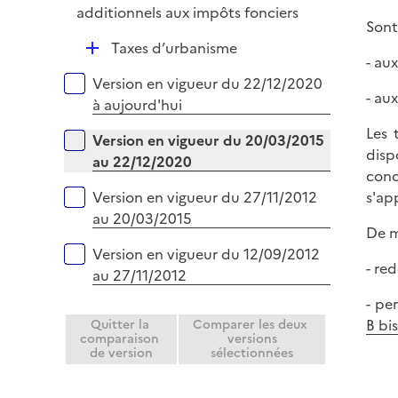
é
additionnels aux impôts fonciers
i
Sont
p
e
D
Taxes d’urbanisme
l
r
- au
é
i
Versions sur la période
Version en vigueur du 22/12/2020
p
e
- au
à aujourd'hui
l
r
i
Les 
Version en vigueur du 20/03/2015
e
disp
au 22/12/2020
r
cond
s'ap
Version en vigueur du 27/11/2012
au 20/03/2015
De m
Version en vigueur du 12/09/2012
- re
au 27/11/2012
- pe
B bis
Quitter la
Comparer les deux
comparaison
versions
de version
sélectionnées