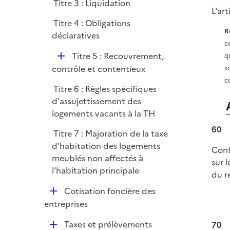
Titre 3 : Liquidation
p
L'ar
l
Titre 4 : Obligations
i
R
déclaratives
e
c
D
r
Titre 5 : Recouvrement,
q
é
contrôle et contentieux
s
p
c
Titre 6 : Règles spécifiques
l
d'assujettissement des
i
logements vacants à la TH
e
r
60
Titre 7 : Majoration de la taxe
d'habitation des logements
Conf
meublés non affectés à
sur 
l'habitation principale
du r
D
Cotisation foncière des
é
entreprises
p
D
Taxes et prélèvements
70
l