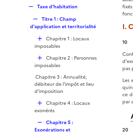
p
e
R
Taxe d'habitation
fixé
l
r
e
fonc
i
R
Titre 1 : Champ
p
e
I. 
e
d'application et territorialité
l
r
p
i
D
Chapitre 1 : Locaux
l
e
10
é
imposables
i
r
p
Con
e
D
Chapitre 2 : Personnes
l
d'ex
r
é
imposables
i
pas p
p
e
Chapitre 3 : Annualité,
l
Les 
r
débiteur de l'impôt et lieu
i
quin
d'imposition
e
ce d
r
par a
D
Chapitre 4 : Locaux
é
exonérés
p
R
Chapitre 5 :
l
e
Exonérations et
20
i