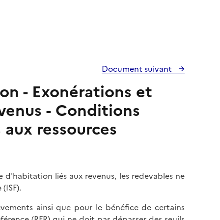
Document suivant
ion - Exonérations et
venus - Conditions
s aux ressources
d'habitation liés aux revenus, les redevables ne
(ISF).
èvements ainsi que pour le bénéfice de certains
férence (RFR) qui ne doit pas dépasser des seuils