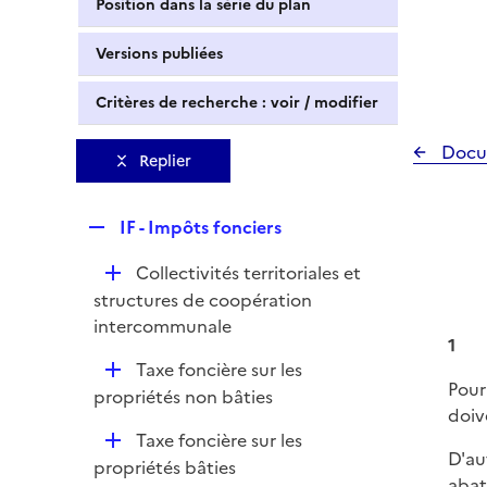
Position dans la série du plan
Versions publiées
Critères de recherche : voir / modifier
Docu
Replier
R
IF - Impôts fonciers
e
D
Collectivités territoriales et
p
é
structures de coopération
l
p
intercommunale
i
1
l
e
D
Taxe foncière sur les
i
r
Pour
é
propriétés non bâties
e
doiv
p
r
D
Taxe foncière sur les
l
D'au
é
propriétés bâties
i
abat