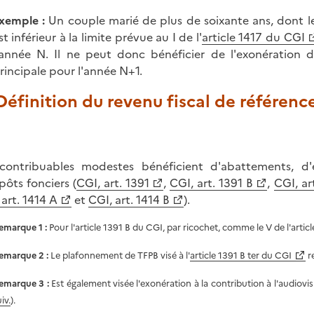
xemple :
Un couple marié de plus de soixante ans, dont le 
st inférieur à la limite prévue au I de l'
article 1417 du CGI
'année N. Il ne peut donc bénéficier de l'exonération d
rincipale pour l'année N+1.
 Définition du revenu fiscal de référenc
contribuables modestes bénéficient d'abattements, d
pôts fonciers (
CGI, art. 1391
,
CGI, art. 1391 B
,
CGI, ar
 art. 1414 A
et
CGI, art. 1414 B
).
emarque 1 :
Pour l'article 1391 B du CGI, par ricochet, comme le V de l'articl
emarque 2 :
Le plafonnement de TFPB visé à l'
article 1391 B ter du CGI
re
emarque 3 :
Est également visée l'exonération à la contribution à l'audiovis
iv.
).