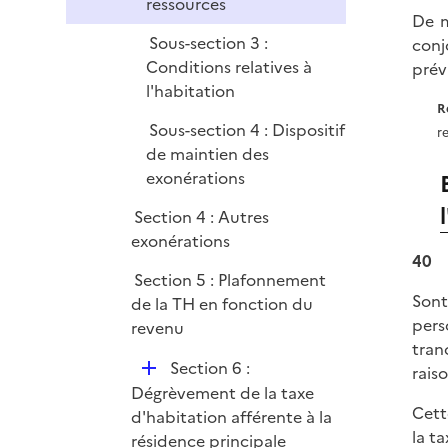
ressources
De m
Sous-section 3 :
conj
Conditions relatives à
prévu
l'habitation
R
Sous-section 4 : Dispositif
r
de maintien des
exonérations
Section 4 : Autres
exonérations
40
Section 5 : Plafonnement
Sont
de la TH en fonction du
pers
revenu
tran
D
Section 6 :
rais
é
Dégrèvement de la taxe
Cett
p
d'habitation afférente à la
la t
l
résidence principale