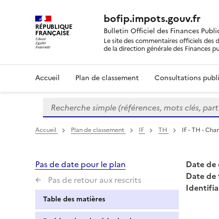
bofip.impots.gouv.fr
RÉPUBLIQUE
Bulletin Officiel des Finances Publ
FRANÇAISE
Le site des commentaires officiels des d
de la direction générale des Finances p
Accueil
Plan de classement
Consultations publi
Recherche simple (références, mots clés, partie 
Formulaire
de
recherche
Accueil
Plan de classement
IF
TH
IF - TH - Cha
Pas de date pour le plan
Date de 
Date de 
Pas de retour aux rescrits
Identifia
Table des matières