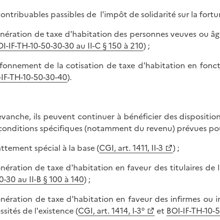
contribuables passibles de l'impôt de solidarité sur la fort
onération de taxe d'habitation des personnes veuves ou âgé
I-IF-TH-10-50-30-30 au II-C § 150 à 210
) ;
afonnement de la cotisation de taxe d'habitation en fonct
-IF-TH-10-50-30-40
).
evanche, ils peuvent continuer à bénéficier des dispositions
conditions spécifiques (notamment du revenu) prévues pour
attement spécial à la base (
CGI, art. 1411, II-3
) ;
onération de taxe d'habitation en faveur des titulaires de 
0-30 au II-B § 100 à 140
) ;
onération de taxe d'habitation en faveur des infirmes ou i
ssités de l'existence (
CGI, art. 1414, I-3°
et
BOI-IF-TH-10-5