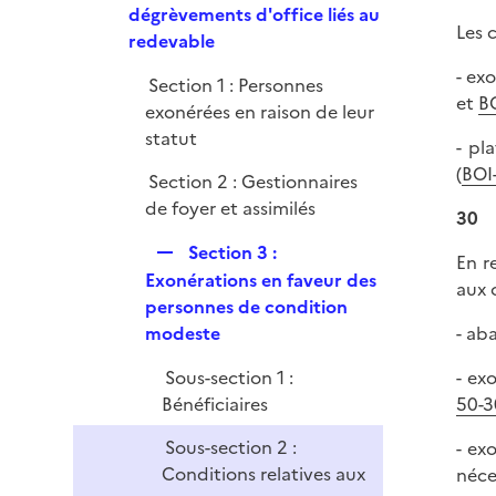
p
dégrèvements d'office liés au
e
Les 
l
redevable
r
i
- ex
Section 1 : Personnes
e
et
BO
exonérées en raison de leur
r
statut
- pl
(
BOI
Section 2 : Gestionnaires
de foyer et assimilés
30
R
Section 3 :
En r
e
Exonérations en faveur des
aux 
p
personnes de condition
l
modeste
- ab
i
Sous-section 1 :
- ex
e
Bénéficiaires
50-3
r
Sous-section 2 :
- ex
Conditions relatives aux
néce