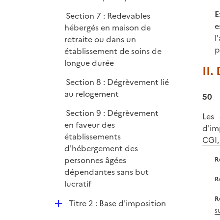
i
E
Section 7 : Redevables
e
e
hébergés en maison de
r
l
retraite ou dans un
p
établissement de soins de
longue durée
II.
Section 8 : Dégrèvement lié
au relogement
50
Section 9 : Dégrèvement
Les 
en faveur des
d'im
établissements
CGI,
d'hébergement des
personnes âgées
R
dépendantes sans but
R
lucratif
R
D
Titre 2 : Base d'imposition
su
é