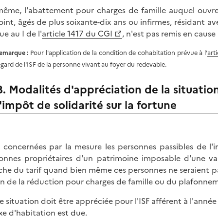
ême, l'abattement pour charges de famille auquel ouvre
oint, âgés de plus soixante-dix ans ou infirmes, résidant av
e au I de l'
article 1417 du CGI
, n'est pas remis en cause 
emarque :
Pour l'application de la condition de cohabitation prévue à l'
art
egard de l'ISF de la personne vivant au foyer du redevable.
B. Modalités d'appréciation de la situati
l'impôt de solidarité sur la fortune
 concernées par la mesure les personnes passibles de l'imp
onnes propriétaires d'un patrimoine imposable d'une val
che du tarif quand bien même ces personnes ne seraient pa
on de la réduction pour charges de famille ou du plafonnem
e situation doit être appréciée pour l'ISF afférent à l'année
axe d'habitation est due.