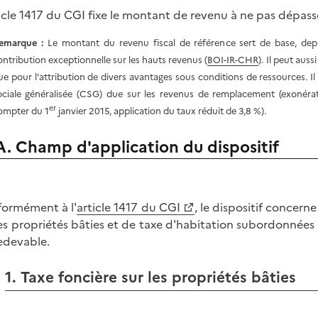
ticle 1417 du CGI fixe le montant de revenu à ne pas dépass
emarque :
Le montant du revenu fiscal de référence sert de base, depui
ontribution exceptionnelle sur les hauts revenus (
BOI-IR-CHR
). Il peut auss
ue pour l'attribution de divers avantages sous conditions de ressources. I
ociale généralisée (CSG) due sur les revenus de remplacement (exonérati
er
ompter du 1
janvier 2015, application du taux réduit de 3,8 %).
A. Champ d'application du dispositif
ormément à l'
article 1417 du CGI
, le dispositif concern
les propriétés bâties et de taxe d'habitation subordonnées
edevable.
1. Taxe foncière sur les propriétés bâties