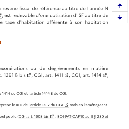
revenu fiscal de référence au titre de l'année N
R
, est redevable d'une cotisation d'lSF au titre de
e
D
e taxe d'habitation afférente à son habitation
m
e
o
s
n
e
c
t
e
e
n
r
d
e
'exonérations ou de dégrèvements en matière
r
n
t. 1391 B bis
,
CGI, art. 1411
,
CGI, art. 1414
,
e
h
e
a
n
u
e 1414 du CGI et l'article 1414 B du CGI.
b
t
a
d
prend le RFR de l'
article 1417 du CGI
mais en l'aménageant.
s
e
d
uel public (
CGI, art. 1605 bis
;
BOI-PAT-CAP-10 au II § 230 et
l
e
a