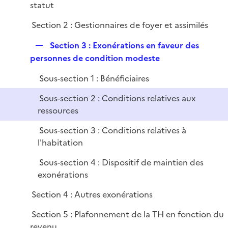
statut
i
r
e
Section 2 : Gestionnaires de foyer et assimilés
r
R
Section 3 : Exonérations en faveur des
e
personnes de condition modeste
p
Sous-section 1 : Bénéficiaires
l
i
Sous-section 2 : Conditions relatives aux
e
ressources
r
Sous-section 3 : Conditions relatives à
l'habitation
Sous-section 4 : Dispositif de maintien des
exonérations
Section 4 : Autres exonérations
Section 5 : Plafonnement de la TH en fonction du
revenu