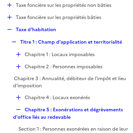
i
D
Taxe foncière sur les propriétés non bâties
l
e
é
i
r
D
Taxe foncière sur les propriétés bâties
p
e
é
l
r
R
Taxe d'habitation
p
i
e
l
e
R
Titre 1 : Champ d'application et territorialité
p
i
r
e
l
e
D
Chapitre 1 : Locaux imposables
p
i
r
é
l
e
D
Chapitre 2 : Personnes imposables
p
i
r
é
l
e
Chapitre 3 : Annualité, débiteur de l'impôt et lieu
p
i
r
d'imposition
l
e
i
r
D
Chapitre 4 : Locaux exonérés
e
é
r
R
Chapitre 5 : Exonérations et dégrèvements
p
e
d'office liés au redevable
l
p
i
Section 1 : Personnes exonérées en raison de leur
l
e