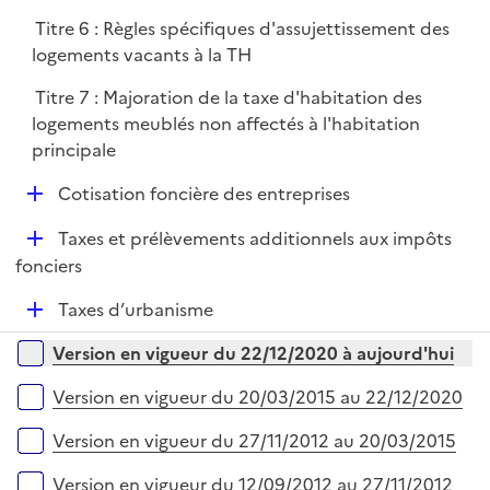
é
r
Titre 6 : Règles spécifiques d'assujettissement des
p
logements vacants à la TH
l
i
Titre 7 : Majoration de la taxe d'habitation des
e
logements meublés non affectés à l'habitation
r
principale
D
Cotisation foncière des entreprises
é
D
Taxes et prélèvements additionnels aux impôts
p
é
fonciers
l
p
i
D
Taxes d’urbanisme
l
e
é
i
r
Versions sur la période
Version en vigueur du 22/12/2020 à aujourd'hui
p
e
l
r
Version en vigueur du 20/03/2015 au 22/12/2020
i
e
Version en vigueur du 27/11/2012 au 20/03/2015
r
Version en vigueur du 12/09/2012 au 27/11/2012