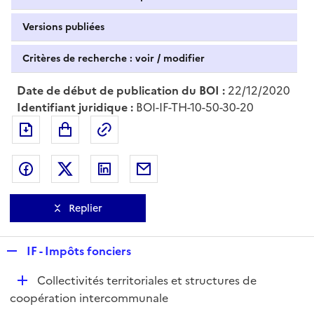
Versions publiées
Critères de recherche : voir / modifier
Date de début de publication du BOI :
22/12/2020
Identifiant juridique :
BOI-IF-TH-10-50-30-20
Exporter le document au format pdf
Permalien : adresse web de ce doc
Partager sur Facebook
Partager sur Twitter
Partager sur LinkedIn
Partager par messagerie
Replier
R
IF - Impôts fonciers
e
D
Collectivités territoriales et structures de
p
é
coopération intercommunale
l
p