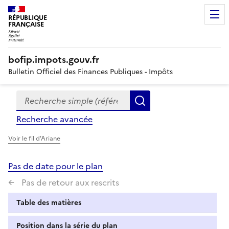
RÉPUBLIQUE
FRANÇAISE
bofip.impots.gouv.fr
Bulletin Officiel des Finances Publiques - Impôts
Recherche simple (références, mots clés, partie du titre
Formulaire
Rechercher
de
Recherche avancée
recherche
Voir le fil d'Ariane
Pas de date pour le plan
Pas de retour aux rescrits
Table des matières
Position dans la série du plan