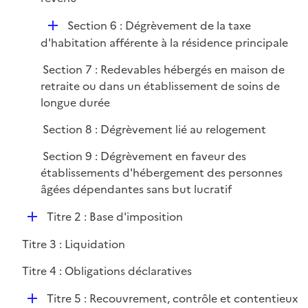
D
Section 6 : Dégrèvement de la taxe
é
d'habitation afférente à la résidence principale
p
Section 7 : Redevables hébergés en maison de
l
retraite ou dans un établissement de soins de
i
longue durée
e
r
Section 8 : Dégrèvement lié au relogement
Section 9 : Dégrèvement en faveur des
établissements d'hébergement des personnes
âgées dépendantes sans but lucratif
D
Titre 2 : Base d'imposition
é
Titre 3 : Liquidation
p
l
Titre 4 : Obligations déclaratives
i
D
e
Titre 5 : Recouvrement, contrôle et contentieux