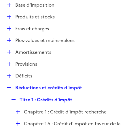
l
D
Base d'imposition
p
i
é
l
e
D
Produits et stocks
p
i
r
é
l
e
D
Frais et charges
p
i
r
é
l
e
D
Plus-values et moins-values
p
i
r
é
l
e
D
Amortissements
p
i
r
é
l
e
D
Provisions
p
i
r
é
l
e
D
Déficits
p
i
r
é
l
e
R
Réductions et crédits d'impôt
p
i
r
e
l
e
R
Titre 1 : Crédits d'impôt
p
i
r
e
l
e
D
Chapitre 1 : Crédit d'impôt recherche
p
i
r
é
l
e
D
Chapitre 1.5 : Crédit d'impôt en faveur de la
p
i
r