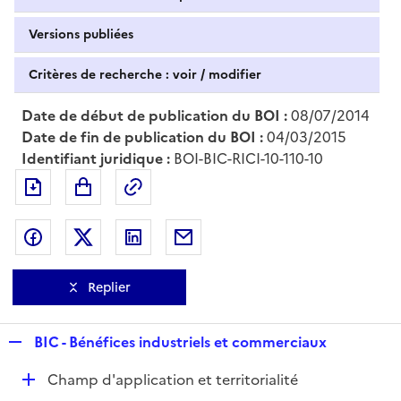
Versions publiées
Critères de recherche : voir / modifier
Date de début de publication du BOI :
08/07/2014
Date de fin de publication du BOI :
04/03/2015
Identifiant juridique :
BOI-BIC-RICI-10-110-10
Exporter le document au format pdf
Permalien : adresse web de ce doc
Partager sur Facebook
Partager sur Twitter
Partager sur LinkedIn
Partager par messagerie
Replier
R
BIC - Bénéfices industriels et commerciaux
e
D
Champ d'application et territorialité
p
é