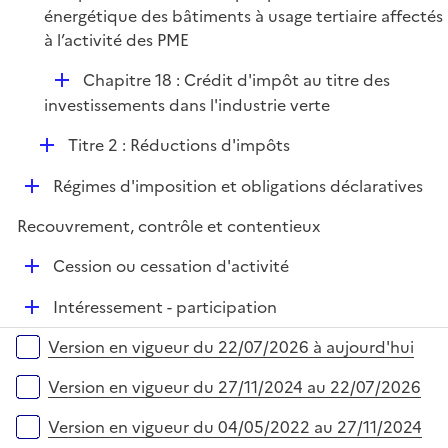
r
énergétique des bâtiments à usage tertiaire affectés
i
à l’activité des PME
e
r
D
Chapitre 18 : Crédit d'impôt au titre des
é
investissements dans l'industrie verte
p
D
Titre 2 : Réductions d'impôts
l
é
i
D
Régimes d'imposition et obligations déclaratives
p
e
é
l
r
Recouvrement, contrôle et contentieux
p
i
l
e
D
Cession ou cessation d'activité
i
r
é
e
D
Intéressement - participation
p
r
é
l
Versions sur la période
Version en vigueur du 22/07/2026 à aujourd'hui
p
i
l
e
Version en vigueur du 27/11/2024 au 22/07/2026
i
r
e
Version en vigueur du 04/05/2022 au 27/11/2024