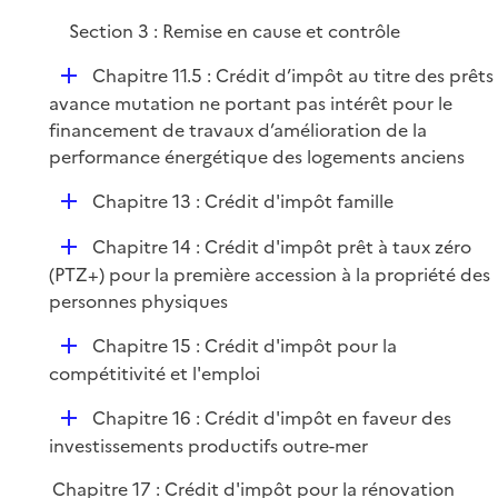
Section 3 : Remise en cause et contrôle
D
Chapitre 11.5 : Crédit d’impôt au titre des prêts
é
avance mutation ne portant pas intérêt pour le
p
financement de travaux d’amélioration de la
l
performance énergétique des logements anciens
i
D
Chapitre 13 : Crédit d'impôt famille
e
é
r
D
Chapitre 14 : Crédit d'impôt prêt à taux zéro
p
é
(PTZ+) pour la première accession à la propriété des
l
p
personnes physiques
i
l
e
D
Chapitre 15 : Crédit d'impôt pour la
i
r
é
compétitivité et l'emploi
e
p
r
D
Chapitre 16 : Crédit d'impôt en faveur des
l
é
investissements productifs outre-mer
i
p
e
Chapitre 17 : Crédit d'impôt pour la rénovation
l