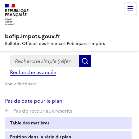
RÉPUBLIQUE
FRANÇAISE
bofip.impots.gouv.fr
Bulletin Officiel des Finances Publiques - Impôts
Recherche simple (références, mots clés, partie du titre
Formulaire
Rechercher
de
Recherche avancée
recherche
Voir le fil d'Ariane
Pas de date pour le plan
Pas de retour aux rescrits
Table des matières
Position dans la série du plan