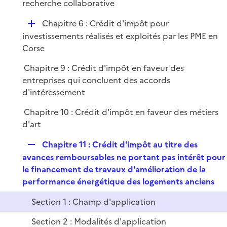
é
recherche collaborative
l
e
p
i
r
D
Chapitre 6 : Crédit d'impôt pour
l
e
é
investissements réalisés et exploités par les PME en
i
r
p
Corse
e
l
r
Chapitre 9 : Crédit d'impôt en faveur des
i
entreprises qui concluent des accords
e
d'intéressement
r
Chapitre 10 : Crédit d'impôt en faveur des métiers
d'art
R
Chapitre 11 : Crédit d'impôt au titre des
e
avances remboursables ne portant pas intérêt pour
p
le financement de travaux d'amélioration de la
l
performance énergétique des logements anciens
i
Section 1 : Champ d'application
e
r
Section 2 : Modalités d'application