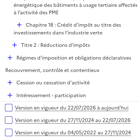
r
énergétique des bâtiments à usage tertiaire affectés
i
à l’activité des PME
e
r
D
Chapitre 18 : Crédit d'impôt au titre des
é
investissements dans l'industrie verte
p
D
Titre 2 : Réductions d'impôts
l
é
i
D
Régimes d'imposition et obligations déclaratives
p
e
é
l
r
Recouvrement, contrôle et contentieux
p
i
l
e
D
Cession ou cessation d'activité
i
r
é
e
D
Intéressement - participation
p
r
é
l
Versions sur la période
Version en vigueur du 22/07/2026 à aujourd'hui
p
i
l
e
Version en vigueur du 27/11/2024 au 22/07/2026
i
r
e
Version en vigueur du 04/05/2022 au 27/11/2024