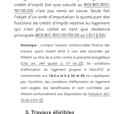
crédit d'impôt (tel que calculé au
BOI-BIC-RICI-
10-110-20
) n'est pas remis en cause. Seule fait
l'objet d'un arrêt d'imputation la quote-part des
fractions de crédit d'impôt relative au logement
qui n'est plus utilisé en tant que résidence
principale (
BOI-BIC-RICI-10-110-30 au I-D-1 § 50
).
Remarque :
Lorsque l'avance remboursable finance des
travaux ayant ouvert droit à une aide accordée par
l'ANAH au titre de la lutte contre la précarité énergétique
(
CGI, art. 244 quater U, I-1° bis
), les conditions
d'affectation du logement propres à l'éco-PTZ et
mentionnées aux
I-B-2-a et b § 50 et 60
ne s'appliquent
pas. Toutefois, des conditions d’affectation du logement
sont exigées des bénéficiaires et sont contrôlées par
l'ANAH conformément aux dispositions de l'
article R. 321-
20 du CCH
.
3. Travaux éligibles