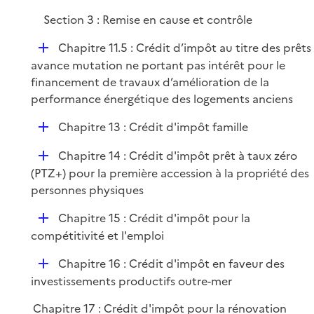
Section 3 : Remise en cause et contrôle
D
Chapitre 11.5 : Crédit d’impôt au titre des prêts
é
avance mutation ne portant pas intérêt pour le
p
financement de travaux d’amélioration de la
l
performance énergétique des logements anciens
i
D
Chapitre 13 : Crédit d'impôt famille
e
é
r
D
Chapitre 14 : Crédit d'impôt prêt à taux zéro
p
é
(PTZ+) pour la première accession à la propriété des
l
p
personnes physiques
i
l
e
D
Chapitre 15 : Crédit d'impôt pour la
i
r
é
compétitivité et l'emploi
e
p
r
D
Chapitre 16 : Crédit d'impôt en faveur des
l
é
investissements productifs outre-mer
i
p
e
Chapitre 17 : Crédit d'impôt pour la rénovation
l