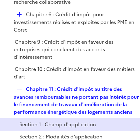
é
recherche collaborative
l
e
p
i
r
D
Chapitre 6 : Crédit d'impôt pour
l
e
é
investissements réalisés et exploités par les PME en
i
r
p
Corse
e
l
r
Chapitre 9 : Crédit d'impôt en faveur des
i
entreprises qui concluent des accords
e
d'intéressement
r
Chapitre 10 : Crédit d'impôt en faveur des métiers
d'art
R
Chapitre 11 : Crédit d'impôt au titre des
e
avances remboursables ne portant pas intérêt pour
p
le financement de travaux d'amélioration de la
l
performance énergétique des logements anciens
i
Section 1 : Champ d'application
e
r
Section 2 : Modalités d'application