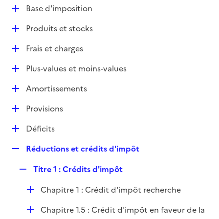
l
D
Base d'imposition
p
i
é
l
e
D
Produits et stocks
p
i
r
é
l
e
D
Frais et charges
p
i
r
é
l
e
D
Plus-values et moins-values
p
i
r
é
l
e
D
Amortissements
p
i
r
é
l
e
D
Provisions
p
i
r
é
l
e
D
Déficits
p
i
r
é
l
e
R
Réductions et crédits d'impôt
p
i
r
e
l
e
R
Titre 1 : Crédits d'impôt
p
i
r
e
l
e
D
Chapitre 1 : Crédit d'impôt recherche
p
i
r
é
l
e
D
Chapitre 1.5 : Crédit d'impôt en faveur de la
p
i
r