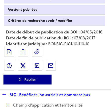
Versions publiées
Critères de recherche : voir / modifier
Date de début de publication du BOI :
04/05/2016
Date de fin de publication du BOI :
07/08/2017
Identifiant juridique :
BOI-BIC-RICI-10-110-10
Exporter le document au format pdf
Permalien : adresse web de ce doc
Partager sur Facebook
Partager sur Twitter
Partager sur LinkedIn
Partager par messagerie
Replier
R
BIC - Bénéfices industriels et commerciaux
e
D
Champ d'application et territorialité
p
é