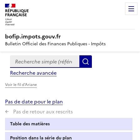
RÉPUBLIQUE
FRANÇAISE
bofip.impots.gouv.fr
Bulletin Officiel des Finances Publiques - Impôts
Recherche simple (références, mots clés, partie du titre
Formulaire
Rechercher
de
Recherche avancée
recherche
Voir le fil d'Ariane
Pas de date pour le plan
Pas de retour aux rescrits
Table des matières
Position dans la série du plan