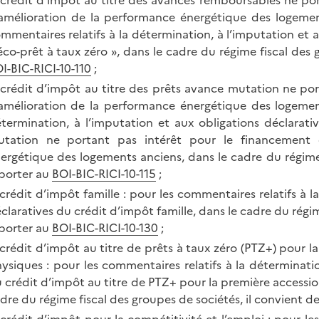
 crédit d’impôt au titre des avances remboursables ne po
amélioration de la performance énergétique des logement
mmentaires relatifs à la détermination, à l’imputation et 
éco-prêt à taux zéro », dans le cadre du régime fiscal des 
I-BIC-RICI-10-110
;
 crédit d’impôt au titre des prêts avance mutation ne po
amélioration de la performance énergétique des logement
termination, à l’imputation et aux obligations déclarati
tation ne portant pas intérêt pour le financement 
ergétique des logements anciens, dans le cadre du régime 
porter au
BOI-BIC-RICI-10-115
;
 crédit d’impôt famille : pour les commentaires relatifs à l
claratives du crédit d’impôt famille, dans le cadre du régim
porter au
BOI-BIC-RICI-10-130
;
 crédit d’impôt au titre de prêts à taux zéro (PTZ+) pour 
ysiques : pour les commentaires relatifs à la déterminatio
 crédit d’impôt au titre de PTZ+ pour la première accessio
dre du régime fiscal des groupes de sociétés, il convient d