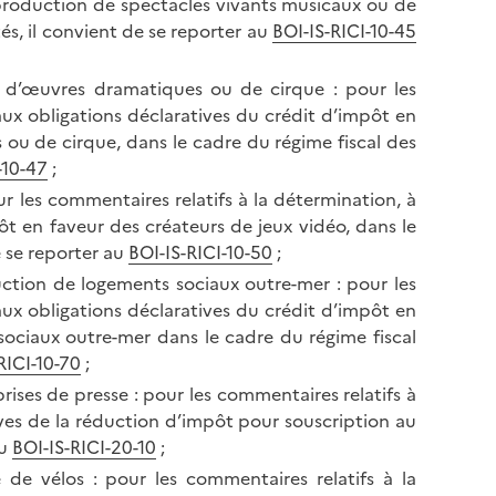
p
production de spectacles vivants musicaux ou de
a
a
és, il convient de se reporter au
BOI-IS-RICI-10-45
p
g
a
e
s d’œuvres dramatiques ou de cirque : pour les
g
aux obligations déclaratives du crédit d’impôt en
e
ou de cirque, dans le cadre du régime fiscal des
-10-47
;
ur les commentaires relatifs à la détermination, à
ôt en faveur des créateurs de jeux vidéo, dans le
e se reporter au
BOI-IS-RICI-10-50
;
ruction de logements sociaux outre-mer : pour les
aux obligations déclaratives du crédit d’impôt en
sociaux outre-mer dans le cadre du régime fiscal
RICI-10-70
;
rises de presse : pour les commentaires relatifs à
ives de la réduction d’impôt pour souscription au
au
BOI-IS-RICI-20-10
;
 de vélos : pour les commentaires relatifs à la