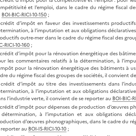
 crédit d’impôt pour la compétitivité et l’emploi : pour l
mpétitivité et l’emploi, dans le cadre du régime fiscal de
u
BOI-BIC-RICI-10-150
;
 crédit d’impôt en faveur des investissements productifs
termination, à l’imputation et aux obligations déclarative
oductifs outre-mer dans le cadre du régime fiscal des group
C-RICI-10-160
;
 crédit d’impôt pour la rénovation énergétique des bâtiments
ur les commentaires relatifs à la détermination, à l’impu
impôt pour la rénovation énergétique des bâtiments à usag
dre du régime fiscal des groupes de sociétés, il convient d
 crédit d’impôt au titre des investissements dans l’indus
termination, à l’imputation et aux obligations déclarativ
ns l’industrie verte, il convient de se reporter au
BOI-BIC-RI
 crédit d’impôt pour dépenses de production d’œuvres pho
 détermination, à l’imputation et aux obligations dé
oduction d’œuvres phonographiques, dans le cadre du régim
 reporter au
BOI-IS-RICI-10-10
;