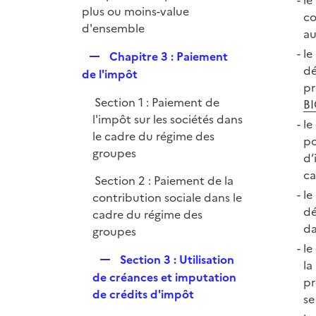
le
plus ou moins-value
co
d'ensemble
a
le
R
Chapitre 3 : Paiement
dé
e
de l'impôt
pr
p
Section 1 : Paiement de
BI
l
l'impôt sur les sociétés dans
i
le
le cadre du régime des
e
po
groupes
r
d’
ca
Section 2 : Paiement de la
le
contribution sociale dans le
dé
cadre du régime des
da
groupes
le
R
Section 3 : Utilisation
la
e
de créances et imputation
pr
p
de crédits d'impôt
se
l