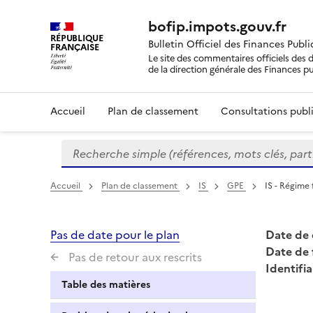
bofip.impots.gouv.fr
RÉPUBLIQUE
Bulletin Officiel des Finances Publ
FRANÇAISE
Le site des commentaires officiels des d
de la direction générale des Finances p
Accueil
Plan de classement
Consultations publi
Recherche simple (références, mots clés, partie 
Formulaire
de
recherche
Accueil
Plan de classement
IS
GPE
IS - Régime 
Pas de date pour le plan
Date de 
Date de 
Pas de retour aux rescrits
Identifia
Table des matières