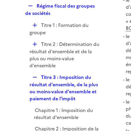
le
p
e
R
Régime fiscal des groupes
d’
l
r
e
de sociétés
co
i
p
« 
e
D
Titre 1 : Formation du
l
BO
r
é
groupe
i
le
p
e
d’
D
Titre 2 : Détermination du
l
r
dé
é
résultat d'ensemble et de la
i
mu
p
plus ou moins-value
e
én
l
d'ensemble
r
re
i
R
Titre 3 : Imposition du
e
le
e
résultat d'ensemble, de la plus
r
dé
p
ou moins-value d'ensemble et
re
l
paiement de l'impôt
le
i
ph
Chapitre 1 : Imposition du
e
du
résultat d'ensemble
r
ca
Chapitre 2 : Imposition de la