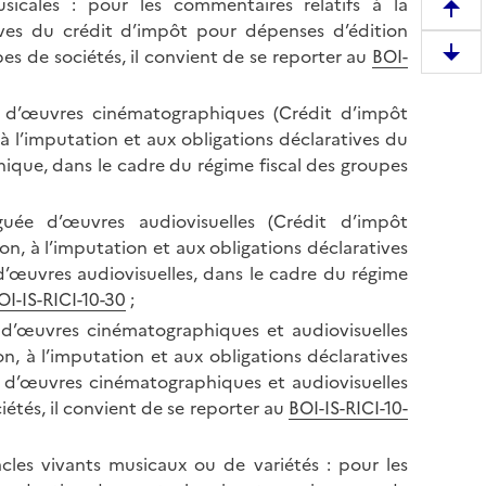
icales : pour les commentaires relatifs à la
R
ives du crédit d’impôt pour dépenses d’édition
e
es de sociétés, il convient de se reporter au
BOI-
D
m
e
o
 d’œuvres cinématographiques (Crédit d’impôt
s
n
 à l’imputation et aux obligations déclaratives du
c
t
que, dans le cadre du régime fiscal des groupes
e
e
n
r
d
ée d’œuvres audiovisuelles (Crédit d’impôt
e
r
on, à l’imputation et aux obligations déclaratives
n
e
œuvres audiovisuelles, dans le cadre du régime
h
e
OI-IS-RICI-10-30
;
a
n
 d’œuvres cinématographiques et audiovisuelles
u
b
on, à l’imputation et aux obligations déclaratives
t
a
 d’œuvres cinématographiques et audiovisuelles
d
s
iétés, il convient de se reporter au
BOI-IS-RICI-10-
e
d
l
e
a
les vivants musicaux ou de variétés : pour les
l