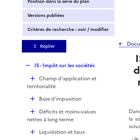
Position dans la série du plan
Versions publiées
Critères de recherche : voir / modifier
Docu
Replier
R
IS - Impôt sur les sociétés
d
e
D
Champ d'application et
p
é
territorialité
l
p
i
D
Base d'imposition
l
e
é
i
r
D
Dans
Déficits et moins-values
p
e
é
la s
nettes à long terme
l
r
p
suiva
i
D
Liquidation et taux
l
e
le
é