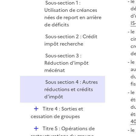
le
Sous-section 1 :
i
dé
Utilisation de créances
e
d’
nées de report en arrière
r
IS
de déficits
le
Sous-section 2 : Crédit
ci
impôt recherche
cr
de
Sous-section 3 :
le
Réduction d'impôt
au
mécénat
du
Sous section 4 : Autres
fi
réductions et crédits
le
d'impôt
ét
du
D
Titre 4 : Sorties et
ét
é
cessation de groupes
4
p
D
Titre 5 : Opérations de
le
l
é