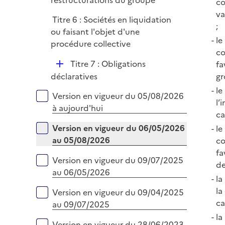
restructurations du groupe
co
i
p
va
e
Titre 6 : Sociétés en liquidation
l
;
r
ou faisant l'objet d'une
i
le
procédure collective
e
co
r
D
Titre 7 : Obligations
fa
é
déclaratives
gr
p
le
Versions sur la période
Version en vigueur du 05/08/2026
l
l’
à aujourd'hui
i
ca
e
Version en vigueur du 06/05/2026
le
r
au 05/08/2026
co
fa
Version en vigueur du 09/07/2025
de
au 06/05/2026
la
la
Version en vigueur du 09/04/2025
ca
au 09/07/2025
la
Version en vigueur du 28/06/2023