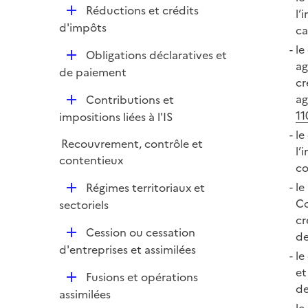
i
r
D
Réductions et crédits
l’
p
e
é
d'impôts
ca
l
r
p
i
le
D
Obligations déclaratives et
l
e
ag
é
de paiement
i
r
cr
p
e
D
ag
Contributions et
l
r
é
11
impositions liées à l'IS
i
p
le
e
Recouvrement, contrôle et
l
l’
r
contentieux
i
co
e
D
le
Régimes territoriaux et
r
é
Co
sectoriels
p
cr
D
Cession ou cessation
l
de
é
d'entreprises et assimilées
i
le
p
e
et
D
Fusions et opérations
l
r
de
é
assimilées
i