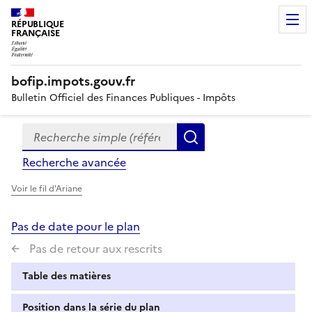
RÉPUBLIQUE
FRANÇAISE
bofip.impots.gouv.fr
Bulletin Officiel des Finances Publiques - Impôts
Recherche simple (références, mots clés, partie du titre
Formulaire
Rechercher
de
Recherche avancée
recherche
Voir le fil d'Ariane
Pas de date pour le plan
Pas de retour aux rescrits
Table des matières
Position dans la série du plan