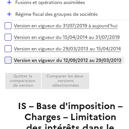
D
Fusions et opérations assimilées
p
i
é
l
e
D
Régime fiscal des groupes de sociétés
p
i
r
é
l
e
Versions sur la période
Version en vigueur du 31/07/2019 à aujourd'hui
p
i
r
l
e
Version en vigueur du 15/04/2014 au 31/07/2019
i
r
e
Version en vigueur du 29/03/2013 au 15/04/2014
r
Version en vigueur du 12/09/2012 au 29/03/2013
Quitter la
Comparer les deux
comparaison
versions
de version
sélectionnées
IS – Base d'imposition –
Charges – Limitation
des intérêts dans le