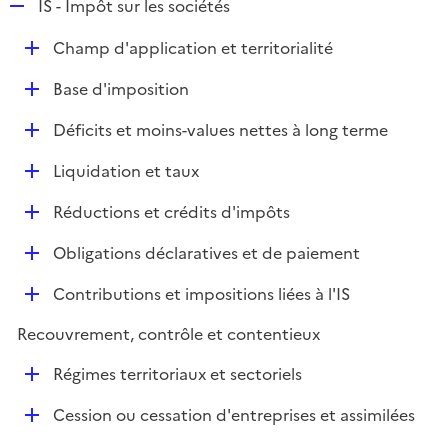
R
IS - Impôt sur les sociétés
e
D
Champ d'application et territorialité
p
é
l
D
Base d'imposition
p
i
é
l
e
D
Déficits et moins-values nettes à long terme
p
i
r
é
l
e
D
Liquidation et taux
p
i
r
é
l
e
D
Réductions et crédits d'impôts
p
i
r
é
l
e
D
Obligations déclaratives et de paiement
p
i
r
é
l
e
D
Contributions et impositions liées à l'IS
p
i
r
é
l
e
Recouvrement, contrôle et contentieux
p
i
r
l
e
D
Régimes territoriaux et sectoriels
i
r
é
e
D
Cession ou cessation d'entreprises et assimilées
p
r
é
l