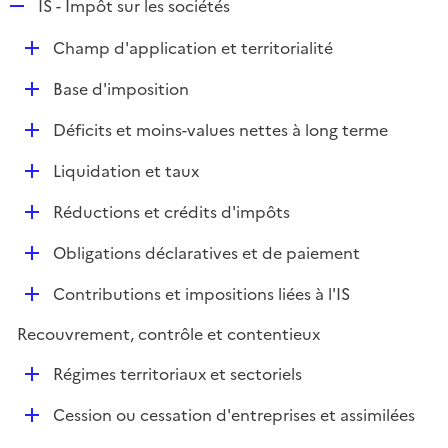
R
IS - Impôt sur les sociétés
e
D
Champ d'application et territorialité
p
é
l
D
Base d'imposition
p
i
é
l
e
D
Déficits et moins-values nettes à long terme
p
i
r
é
l
e
D
Liquidation et taux
p
i
r
é
l
e
D
Réductions et crédits d'impôts
p
i
r
é
l
e
D
Obligations déclaratives et de paiement
p
i
r
é
l
e
D
Contributions et impositions liées à l'IS
p
i
r
é
l
e
Recouvrement, contrôle et contentieux
p
i
r
l
e
D
Régimes territoriaux et sectoriels
i
r
é
e
D
Cession ou cessation d'entreprises et assimilées
p
r
é
l