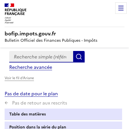
RÉPUBLIQUE
FRANÇAISE
bofip.impots.gouv.fr
Bulletin Officiel des Finances Publiques - Impôts
Recherche simple (références, mots clés, partie du titre
Formulaire
Rechercher
de
Recherche avancée
recherche
Voir le fil d'Ariane
Pas de date pour le plan
Pas de retour aux rescrits
Table des matières
Position dans la série du plan