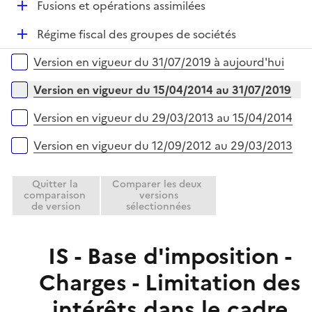
D
Fusions et opérations assimilées
p
i
é
l
e
D
Régime fiscal des groupes de sociétés
p
i
r
é
l
e
Versions sur la période
Version en vigueur du 31/07/2019 à aujourd'hui
p
i
r
l
e
Version en vigueur du 15/04/2014 au 31/07/2019
i
r
e
Version en vigueur du 29/03/2013 au 15/04/2014
r
Version en vigueur du 12/09/2012 au 29/03/2013
Quitter la
Comparer les deux
comparaison
versions
de version
sélectionnées
IS - Base d'imposition -
Charges - Limitation des
intérêts dans le cadre