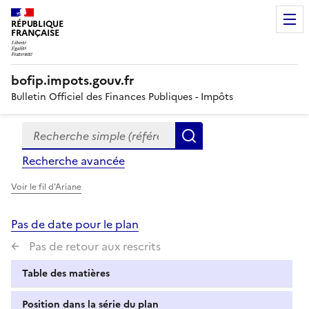
RÉPUBLIQUE
FRANÇAISE
bofip.impots.gouv.fr
Bulletin Officiel des Finances Publiques - Impôts
Recherche simple (références, mots clés, partie du titre
Formulaire
Rechercher
de
Recherche avancée
recherche
Voir le fil d'Ariane
Pas de date pour le plan
Pas de retour aux rescrits
Table des matières
Position dans la série du plan