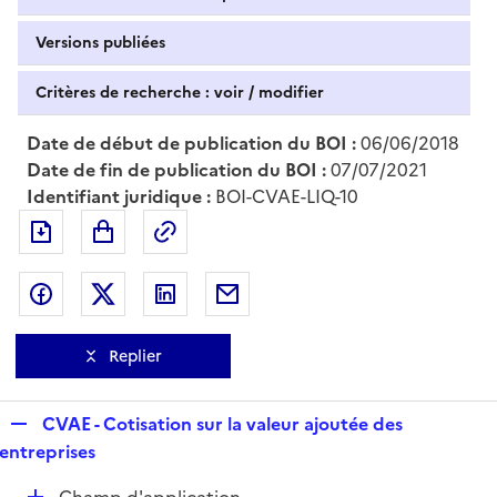
Versions publiées
Critères de recherche : voir / modifier
Date de début de publication du BOI :
06/06/2018
Date de fin de publication du BOI :
07/07/2021
Identifiant juridique :
BOI-CVAE-LIQ-10
Exporter le document au format pdf
Permalien : adresse web de ce doc
Partager sur Facebook
Partager sur Twitter
Partager sur LinkedIn
Partager par messagerie
Replier
R
CVAE - Cotisation sur la valeur ajoutée des
e
entreprises
p
D