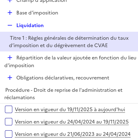
Champ d'application
l
é
i
D
Base d'imposition
p
e
é
l
r
R
Liquidation
p
i
e
l
e
Titre 1 : Règles générales de détermination du taux
p
i
r
d’imposition et du dégrèvement de CVAE
l
e
i
r
D
Répartition de la valeur ajoutée en fonction du lieu
e
é
d'imposition
r
p
D
Obligations déclaratives, recouvrement
l
é
i
Procédure - Droit de reprise de l'administration et
p
e
réclamations
l
r
i
Versions sur la période
Version en vigueur du 19/11/2025 à aujourd'hui
e
r
Version en vigueur du 24/04/2024 au 19/11/2025
Version en vigueur du 21/06/2023 au 24/04/2024