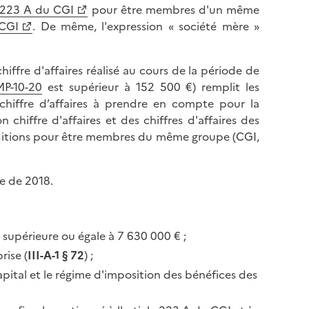
l
e 223 A du CGI
pour être membres d'un même
p
a
 CGI
. De même, l'expression « société mère »
a
p
g
a
e
hiffre d'affaires réalisé au cours de la période de
g
MP-10-20
est supérieur à 152 500 €) remplit les
e
hiffre d’affaires à prendre en compte pour la
iffre d'affaires et des chiffres d'affaires des
onditions pour être membres du même groupe (CGI,
e de 2018.
 supérieure ou égale à 7 630 000 € ;
rise (
III-A-1 § 72
) ;
apital et le régime d'imposition des bénéfices des