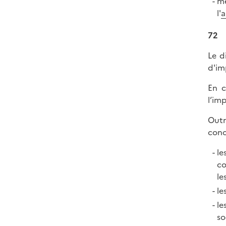
mê
l'
a
72
Le d
d'im
En c
l’im
Outr
conc
le
co
le
le
le
so