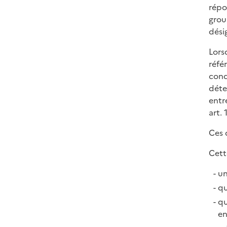
répo
grou
dési
Lors
réfé
cond
déte
entr
art. 
Ces 
Cett
un
qu
qu
en