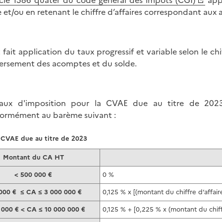
icle 1586 quater du code général des impôts (CGI)
appr
le et/ou en retenant le chiffre d’affaires correspondant aux
st fait application du taux progressif et variable selon le ch
ersement des acomptes et du solde.
aux d'imposition pour la CVAE due au titre de 2023 
ormément au barème suivant :
 CVAE due au titre de 2023
Montant du CA HT
< 500 000 €
0 %
000 € ≤ CA ≤ 3 000 000 €
0,125 % x [(montant du chiffre d’affair
 000 € < CA ≤ 10 000 000 €
0,125 % + [0,225 % x (montant du chiff