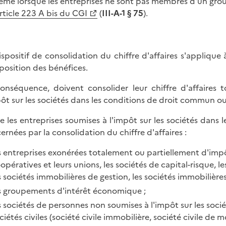
me lorsque les entreprises ne sont pas membres d'un group
rticle 223 A bis du CGI
(
III-A-1 § 75
).
ispositif de consolidation du chiffre d'affaires s'applique 
position des bénéfices.
onséquence, doivent consolider leur chiffre d'affaires t
pôt sur les sociétés dans les conditions de droit commun o
e les entreprises soumises à l'impôt sur les sociétés da
ernées par la consolidation du chiffre d'affaires :
s entreprises exonérées totalement ou partiellement d'impôt
opératives et leurs unions, les sociétés de capital-risque, l
s sociétés immobilières de gestion, les sociétés immobilière
s groupements d'intérêt économique ;
s sociétés de personnes non soumises à l'impôt sur les sociét
ciétés civiles (société civile immobilière, société civile de mo