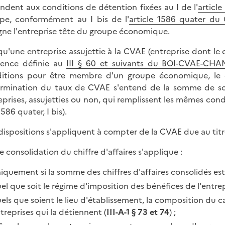
ndent aux conditions de détention fixées au I de l'
articl
pe, conformément au I bis de l'
article 1586 quater du
gne l'entreprise tête du groupe économique.
qu'une entreprise assujettie à la CVAE (entreprise dont le c
rence définie au
III § 60 et suivants du BOI-CVAE-CHA
itions pour être membre d'un groupe économique, le c
rmination du taux de CVAE s'entend de la somme de son ch
eprises, assujetties ou non, qui remplissent les mêmes c
1586 quater, I bis).
dispositions s'appliquent à compter de la CVAE due au titr
e consolidation du chiffre d'affaires s'applique :
iquement si la somme des chiffres d'affaires consolidés est
el que soit le régime d'imposition des bénéfices de l'entrep
els que soient le lieu d'établissement, la composition du c
treprises qui la détiennent (
III-A-1 § 73 et 74
) ;