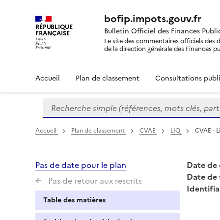
bofip.impots.gouv.fr
RÉPUBLIQUE
Bulletin Officiel des Finances Publ
FRANÇAISE
Le site des commentaires officiels des d
de la direction générale des Finances p
Accueil
Plan de classement
Consultations publi
Recherche simple (références, mots clés, partie 
Formulaire
de
recherche
Accueil
Plan de classement
CVAE
LIQ
CVAE - L
Pas de date pour le plan
Date de 
Date de 
Pas de retour aux rescrits
Identifia
Table des matières