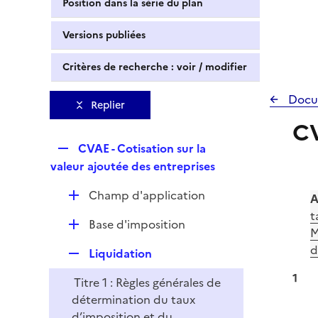
Position dans la série du plan
Versions publiées
Critères de recherche : voir / modifier
Docu
Replier
CV
R
CVAE - Cotisation sur la
e
valeur ajoutée des entreprises
p
D
Champ d'application
l
A
é
i
t
D
Base d'imposition
p
e
M
é
l
r
d
R
Liquidation
p
i
e
l
1
e
Titre 1 : Règles générales de
p
i
r
détermination du taux
l
e
d’imposition et du