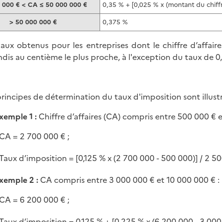
 000 € < CA ≤ 50 000 000 €
0,35 % + [0,025 % x (montant du chiffr
> 50 000 000 €
0,375 %
taux obtenus pour les entreprises dont le chiffre d’affaire
ndis au centième le plus proche, à l'exception du taux de 0
principes de détermination du taux d'imposition sont illustr
xemple 1 :
Chiffre d’affaires (CA) compris entre 500 000 € e
CA = 2 700 000 € ;
Taux d’imposition = [0,125 % x (2 700 000 - 500 000)] / 2 50
xemple 2 :
CA compris entre 3 000 000 € et 10 000 000 € :
CA = 6 200 000 € ;
Taux d’imposition = 0,125 % + [0,225 % x (6 200 000 - 3 000