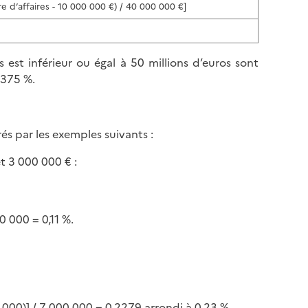
e d’affaires - 10 000 000 €) / 40 000 000 €]
s est inférieur ou égal à 50 millions d’euros sont
,375 %.
és par les exemples suivants :
t 3 000 000 € :
0 000 = 0,11 %.
 000)] / 7 000 000 = 0,2279 arrondi à 0,23 %.