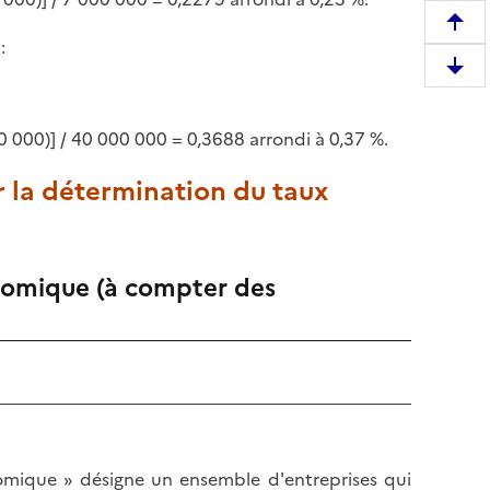
R
:
e
D
m
e
o
s
n
0 000)] / 40 000 000 = 0,3688 arrondi à 0,37 %.
c
t
e
ur la détermination du taux
e
n
r
d
e
r
n
nomique (à compter des
e
h
e
a
n
u
b
t
a
d
s
e
d
l
e
omique » désigne un ensemble d'entreprises qui
a