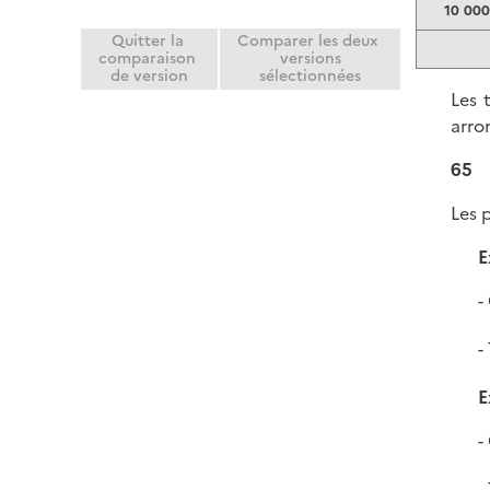
10 000
Quitter la
Comparer les deux
comparaison
versions
de version
sélectionnées
Les 
arro
65
Les 
E
E