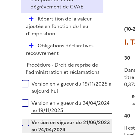
i
r
dégrèvement de CVAE
e
r
D
Répartition de la valeur
é
ajoutée en fonction du lieu
(10-
p
d'imposition
l
I. 
D
Obligations déclaratives,
i
é
recouvrement
e
30
p
r
Procédure - Droit de reprise de
l
Dans
l'administration et réclamations
i
titr
e
Versions sur la période
Version en vigueur du 19/11/2025 à
0,37
r
aujourd'hui
R
Version en vigueur du 24/04/2024
a
au 19/11/2025
40
Version en vigueur du 21/06/2023
Il e
au 24/04/2024