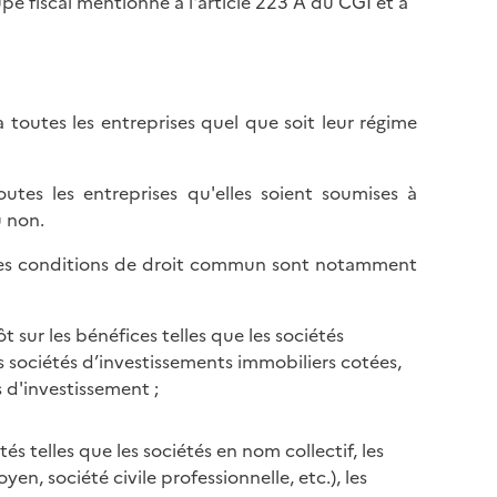
e fiscal mentionné à l'article 223 A du CGI et à
à toutes les entreprises quel que soit leur régime
outes les entreprises qu'elles soient soumises à
u non.
ns les conditions de droit commun sont notamment
 sur les bénéfices telles que les sociétés
es sociétés d’investissements immobiliers cotées,
s d'investissement ;
és telles que les sociétés en nom collectif, les
yen, société civile professionnelle, etc.), les