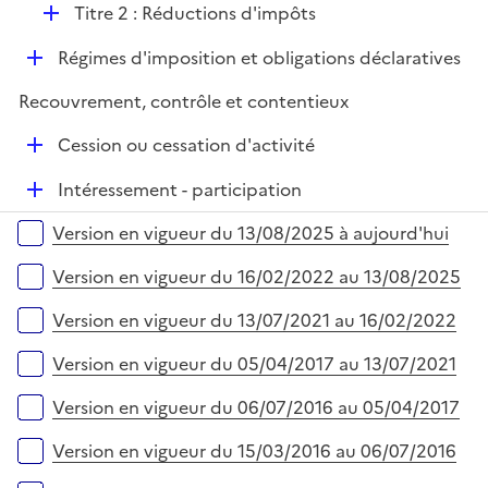
D
Titre 2 : Réductions d'impôts
l
é
i
D
Régimes d'imposition et obligations déclaratives
p
e
é
l
r
Recouvrement, contrôle et contentieux
p
i
l
e
D
Cession ou cessation d'activité
i
r
é
e
D
Intéressement - participation
p
r
é
l
Versions sur la période
Version en vigueur du 13/08/2025 à aujourd'hui
p
i
l
e
Version en vigueur du 16/02/2022 au 13/08/2025
i
r
e
Version en vigueur du 13/07/2021 au 16/02/2022
r
Version en vigueur du 05/04/2017 au 13/07/2021
Version en vigueur du 06/07/2016 au 05/04/2017
Version en vigueur du 15/03/2016 au 06/07/2016