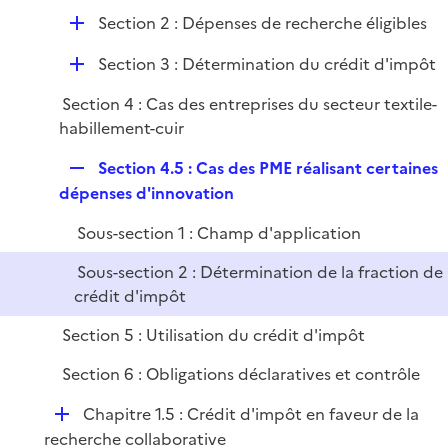
é
l
e
D
Section 2 : Dépenses de recherche éligibles
p
i
r
é
l
e
D
Section 3 : Détermination du crédit d'impôt
p
i
r
é
l
e
Section 4 : Cas des entreprises du secteur textile-
p
i
r
habillement-cuir
l
e
i
r
R
Section 4.5 : Cas des PME réalisant certaines
e
e
dépenses d'innovation
r
p
Sous-section 1 : Champ d'application
l
i
Sous-section 2 : Détermination de la fraction de
e
crédit d'impôt
r
Section 5 : Utilisation du crédit d'impôt
Section 6 : Obligations déclaratives et contrôle
D
Chapitre 1.5 : Crédit d'impôt en faveur de la
é
recherche collaborative