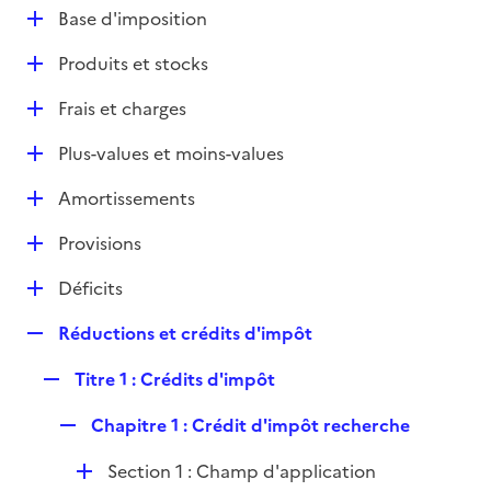
l
D
Base d'imposition
p
i
é
l
e
D
Produits et stocks
p
i
r
é
l
e
D
Frais et charges
p
i
r
é
l
e
D
Plus-values et moins-values
p
i
r
é
l
e
D
Amortissements
p
i
r
é
l
e
D
Provisions
p
i
r
é
l
e
D
Déficits
p
i
r
é
l
e
R
Réductions et crédits d'impôt
p
i
r
e
l
e
R
Titre 1 : Crédits d'impôt
p
i
r
e
l
e
R
Chapitre 1 : Crédit d'impôt recherche
p
i
r
e
l
e
D
Section 1 : Champ d'application
p
i
r