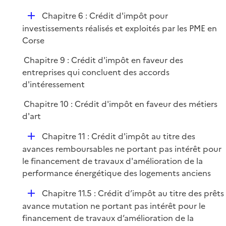
p
D
Chapitre 6 : Crédit d'impôt pour
l
é
investissements réalisés et exploités par les PME en
i
p
Corse
e
l
r
Chapitre 9 : Crédit d'impôt en faveur des
i
entreprises qui concluent des accords
e
d'intéressement
r
Chapitre 10 : Crédit d'impôt en faveur des métiers
d'art
D
Chapitre 11 : Crédit d'impôt au titre des
é
avances remboursables ne portant pas intérêt pour
p
le financement de travaux d'amélioration de la
l
performance énergétique des logements anciens
i
D
Chapitre 11.5 : Crédit d’impôt au titre des prêts
e
é
avance mutation ne portant pas intérêt pour le
r
p
financement de travaux d’amélioration de la