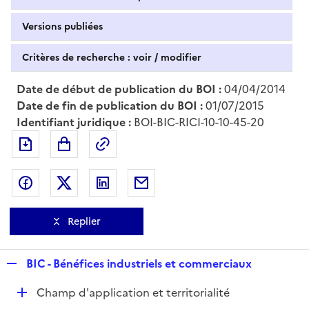
Versions publiées
Critères de recherche : voir / modifier
Date de début de publication du BOI :
04/04/2014
Date de fin de publication du BOI :
01/07/2015
Identifiant juridique :
BOI-BIC-RICI-10-10-45-20
Exporter le document au format pdf
Permalien : adresse web de ce doc
Partager sur Facebook
Partager sur Twitter
Partager sur LinkedIn
Partager par messagerie
Replier
R
BIC - Bénéfices industriels et commerciaux
e
D
Champ d'application et territorialité
p
é