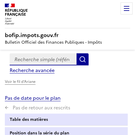
RÉPUBLIQUE
FRANÇAISE
bofip.impots.gouv.fr
Bulletin Officiel des Finances Publiques - Impôts
Recherche simple (références, mots clés, partie du titre
Formulaire
Rechercher
de
Recherche avancée
recherche
Voir le fil d'Ariane
Pas de date pour le plan
Pas de retour aux rescrits
Table des matières
Position dans la série du plan