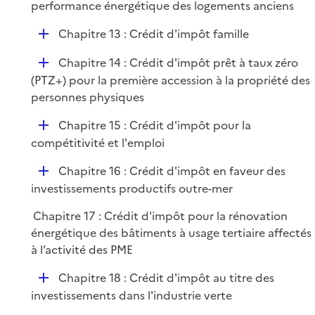
l
performance énergétique des logements anciens
i
D
Chapitre 13 : Crédit d'impôt famille
e
é
r
D
Chapitre 14 : Crédit d'impôt prêt à taux zéro
p
é
(PTZ+) pour la première accession à la propriété des
l
p
personnes physiques
i
l
e
D
Chapitre 15 : Crédit d'impôt pour la
i
r
é
compétitivité et l'emploi
e
p
r
D
Chapitre 16 : Crédit d'impôt en faveur des
l
é
investissements productifs outre-mer
i
p
e
Chapitre 17 : Crédit d'impôt pour la rénovation
l
r
énergétique des bâtiments à usage tertiaire affectés
i
à l’activité des PME
e
r
D
Chapitre 18 : Crédit d'impôt au titre des
é
investissements dans l'industrie verte
p