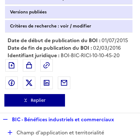
Versions publiées
Critères de recherche : voir / modifier
Date de début de publication du BOI :
01/07/2015
Date de fin de publication du BOI :
02/03/2016
Identifiant juridique :
BOI-BIC-RICI-10-10-45-20
Exporter le document au format pdf
Permalien : adresse web de ce doc
Partager sur Facebook
Partager sur Twitter
Partager sur LinkedIn
Partager par messagerie
Replier
R
BIC - Bénéfices industriels et commerciaux
e
D
Champ d'application et territorialité
p
é