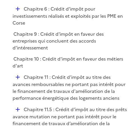
p
D
Chapitre 6 : Crédit d'impôt pour
l
é
investissements réalisés et exploités par les PME en
i
p
Corse
e
l
r
Chapitre 9 : Crédit d'impôt en faveur des
i
entreprises qui concluent des accords
e
d'intéressement
r
Chapitre 10 : Crédit d'impôt en faveur des métiers
d'art
D
Chapitre 11 : Crédit d'impôt au titre des
é
avances remboursables ne portant pas intérêt pour
p
le financement de travaux d'amélioration de la
l
performance énergétique des logements anciens
i
D
Chapitre 11.5 : Crédit d’impôt au titre des prêts
e
é
avance mutation ne portant pas intérêt pour le
r
p
financement de travaux d’amélioration de la