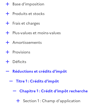
l
D
Base d'imposition
p
i
é
l
e
D
Produits et stocks
p
i
r
é
l
e
D
Frais et charges
p
i
r
é
l
e
D
Plus-values et moins-values
p
i
r
é
l
e
D
Amortissements
p
i
r
é
l
e
D
Provisions
p
i
r
é
l
e
D
Déficits
p
i
r
é
l
e
R
Réductions et crédits d'impôt
p
i
r
e
l
e
R
Titre 1 : Crédits d'impôt
p
i
r
e
l
e
R
Chapitre 1 : Crédit d'impôt recherche
p
i
r
e
l
e
D
Section 1 : Champ d'application
p
i
r