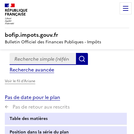
RÉPUBLIQUE
FRANÇAISE
bofip.impots.gouv.fr
Bulletin Officiel des Finances Publiques - Impôts
Recherche simple (références, mots clés, partie du titre
Formulaire
Rechercher
de
Recherche avancée
recherche
Voir le fil d'Ariane
Pas de date pour le plan
Pas de retour aux rescrits
Table des matières
Position dans la série du plan