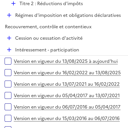
D
Titre 2 : Réductions d'impôts
l
é
i
D
Régimes d'imposition et obligations déclaratives
p
e
é
l
r
Recouvrement, contrôle et contentieux
p
i
l
e
D
Cession ou cessation d'activité
i
r
é
e
D
Intéressement - participation
p
r
é
l
Versions sur la période
Version en vigueur du 13/08/2025 à aujourd'hui
p
i
l
e
Version en vigueur du 16/02/2022 au 13/08/2025
i
r
e
Version en vigueur du 13/07/2021 au 16/02/2022
r
Version en vigueur du 05/04/2017 au 13/07/2021
Version en vigueur du 06/07/2016 au 05/04/2017
Version en vigueur du 15/03/2016 au 06/07/2016