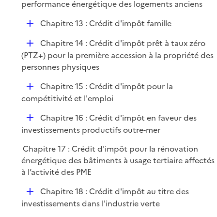
l
performance énergétique des logements anciens
i
D
Chapitre 13 : Crédit d'impôt famille
e
é
r
D
Chapitre 14 : Crédit d'impôt prêt à taux zéro
p
é
(PTZ+) pour la première accession à la propriété des
l
p
personnes physiques
i
l
e
D
Chapitre 15 : Crédit d'impôt pour la
i
r
é
compétitivité et l'emploi
e
p
r
D
Chapitre 16 : Crédit d'impôt en faveur des
l
é
investissements productifs outre-mer
i
p
e
Chapitre 17 : Crédit d'impôt pour la rénovation
l
r
énergétique des bâtiments à usage tertiaire affectés
i
à l’activité des PME
e
r
D
Chapitre 18 : Crédit d'impôt au titre des
é
investissements dans l'industrie verte
p