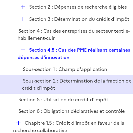
é
l
e
D
Section 2 : Dépenses de recherche éligibles
p
i
r
é
l
e
D
Section 3 : Détermination du crédit d'impôt
p
i
r
é
l
e
Section 4 : Cas des entreprises du secteur textile-
p
i
r
habillement-cuir
l
e
i
r
R
Section 4.5 : Cas des PME réalisant certaines
e
e
dépenses d'innovation
r
p
Sous-section 1 : Champ d'application
l
i
Sous-section 2 : Détermination de la fraction de
e
crédit d'impôt
r
Section 5 : Utilisation du crédit d'impôt
Section 6 : Obligations déclaratives et contrôle
D
Chapitre 1.5 : Crédit d'impôt en faveur de la
é
recherche collaborative