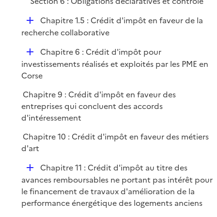
Section 6 : Obligations déclaratives et contrôle
D
Chapitre 1.5 : Crédit d'impôt en faveur de la
é
recherche collaborative
p
D
Chapitre 6 : Crédit d'impôt pour
l
é
investissements réalisés et exploités par les PME en
i
p
Corse
e
l
r
Chapitre 9 : Crédit d'impôt en faveur des
i
entreprises qui concluent des accords
e
d'intéressement
r
Chapitre 10 : Crédit d'impôt en faveur des métiers
d'art
D
Chapitre 11 : Crédit d'impôt au titre des
é
avances remboursables ne portant pas intérêt pour
p
le financement de travaux d'amélioration de la
l
performance énergétique des logements anciens
i