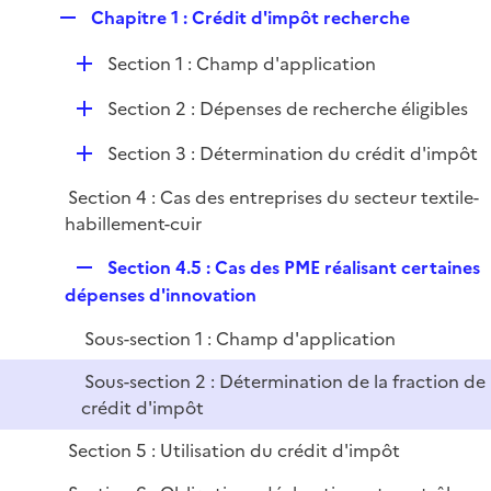
l
e
R
Chapitre 1 : Crédit d'impôt recherche
p
i
r
e
l
e
D
Section 1 : Champ d'application
p
i
r
é
l
e
D
Section 2 : Dépenses de recherche éligibles
p
i
r
é
l
e
D
Section 3 : Détermination du crédit d'impôt
p
i
r
é
l
e
Section 4 : Cas des entreprises du secteur textile-
p
i
r
habillement-cuir
l
e
i
r
R
Section 4.5 : Cas des PME réalisant certaines
e
e
dépenses d'innovation
r
p
Sous-section 1 : Champ d'application
l
i
Sous-section 2 : Détermination de la fraction de
e
crédit d'impôt
r
Section 5 : Utilisation du crédit d'impôt