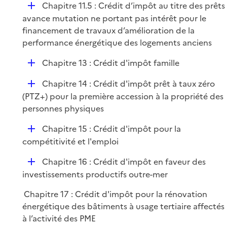
D
Chapitre 11.5 : Crédit d’impôt au titre des prêts
e
é
avance mutation ne portant pas intérêt pour le
r
p
financement de travaux d’amélioration de la
l
performance énergétique des logements anciens
i
D
Chapitre 13 : Crédit d'impôt famille
e
é
r
D
Chapitre 14 : Crédit d'impôt prêt à taux zéro
p
é
(PTZ+) pour la première accession à la propriété des
l
p
personnes physiques
i
l
e
D
Chapitre 15 : Crédit d'impôt pour la
i
r
é
compétitivité et l'emploi
e
p
r
D
Chapitre 16 : Crédit d'impôt en faveur des
l
é
investissements productifs outre-mer
i
p
e
Chapitre 17 : Crédit d'impôt pour la rénovation
l
r
énergétique des bâtiments à usage tertiaire affectés
i
à l’activité des PME
e