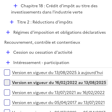
r
D
Chapitre 18 : Crédit d'impôt au titre des
é
investissements dans l'industrie verte
p
D
Titre 2 : Réductions d'impôts
l
é
i
D
Régimes d'imposition et obligations déclaratives
p
e
é
l
r
Recouvrement, contrôle et contentieux
p
i
l
e
D
Cession ou cessation d'activité
i
r
é
e
D
Intéressement - participation
p
r
é
l
Versions sur la période
Version en vigueur du 13/08/2025 à aujourd'hui
p
i
l
e
Version en vigueur du 16/02/2022 au 13/08/2025
i
r
e
Version en vigueur du 13/07/2021 au 16/02/2022
r
Version en vigueur du 05/04/2017 au 13/07/2021