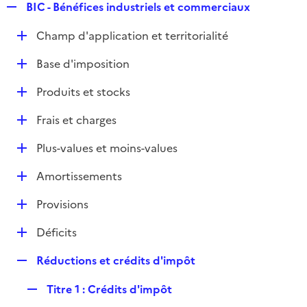
R
BIC - Bénéfices industriels et commerciaux
e
D
Champ d'application et territorialité
p
é
l
D
Base d'imposition
p
i
é
l
e
D
Produits et stocks
p
i
r
é
l
e
D
Frais et charges
p
i
r
é
l
e
D
Plus-values et moins-values
p
i
r
é
l
e
D
Amortissements
p
i
r
é
l
e
D
Provisions
p
i
r
é
l
e
D
Déficits
p
i
r
é
l
e
R
Réductions et crédits d'impôt
p
i
r
e
l
e
R
Titre 1 : Crédits d'impôt
p
i
r
e