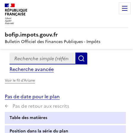
RÉPUBLIQUE
FRANÇAISE
bofip.impots.gouv.fr
Bulletin Officiel des Finances Publiques - Impôts
Recherche simple (références, mots clés, partie du titre
Formulaire
Rechercher
de
Recherche avancée
recherche
Voir le fil d'Ariane
Pas de date pour le plan
Pas de retour aux rescrits
Table des matières
Position dans la série du plan