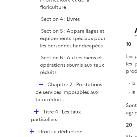
floriculture
Section 4 : Livres
Section 5 : Appareillages et
équipements spéciaux pour
10
les personnes handicapées
Les 
Section 6 : Autres biens et
les 
opérations soumis aux taux
prod
réduits
la
D
Chapitre 2 : Prestations
é
la
de services imposables aux
p
taux réduits
Sont
l
D
Titre 4 : Les taux
agri
i
é
particuliers
e
20
p
r
D
Droits à déduction
l
Ne s