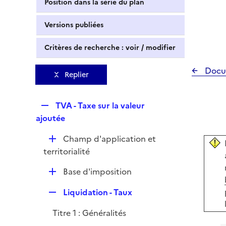
Position dans la série du plan
Versions publiées
Critères de recherche : voir / modifier
Docu
Replier
R
TVA - Taxe sur la valeur
e
ajoutée
p
D
Champ d'application et
l
é
territorialité
i
p
e
D
Base d'imposition
l
r
é
i
R
Liquidation - Taux
p
e
e
l
r
Titre 1 : Généralités
p
i