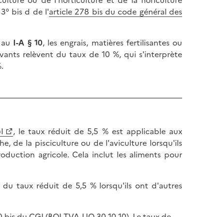
° bis d de l'
article 278 bis du code général des
s au
I-A § 10
, les engrais, matières fertilisantes ou
ants relèvent du taux de 10 %, qui s'interprète
.
I
, le taux réduit de 5,5 % est applicable aux
he, de la pisciculture ou de l'aviculture lorsqu'ils
oduction agricole. Cela inclut les aliments pour
du taux réduit de 5,5 % lorsqu'ils ont d'autres
0 bis du CGI (
BOI-TVA-LIQ-30-10-10
). Le taux de