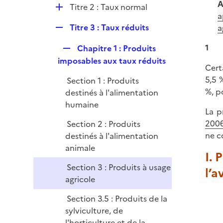
l
A
e
D
Titre 2 : Taux normal
i
a
r
é
e
R
Titre 3 : Taux réduits
a
p
r
e
l
R
1
Chapitre 1 : Produits
p
i
e
imposables aux taux réduits
l
e
Cert
p
i
r
5,5 
Section 1 : Produits
l
e
%, p
destinés à l'alimentation
i
r
humaine
e
La p
r
2006
Section 2 : Produits
ne c
destinés à l'alimentation
animale
I. 
Section 3 : Produits à usage
l’a
agricole
Section 3.5 : Produits de la
sylviculture, de
l'horticulture et de la