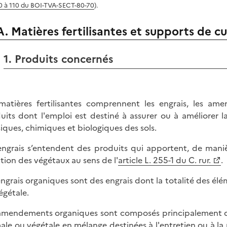
0 à 110 du BOI-TVA-SECT-80-70
).
A. Matières fertilisantes et supports de cu
1. Produits concernés
matières fertilisantes comprennent les engrais, les am
uits dont l'emploi est destiné à assurer ou à améliorer l
iques, chimiques et biologiques des sols.
engrais s’entendent des produits qui apportent, de manièr
ition des végétaux au sens de l'
article L. 255-1 du C. rur.
.
engrais organiques sont des engrais dont la totalité des élé
égétale.
amendements organiques sont composés principalement d
ale ou végétale en mélange destinées à l'entretien ou à l