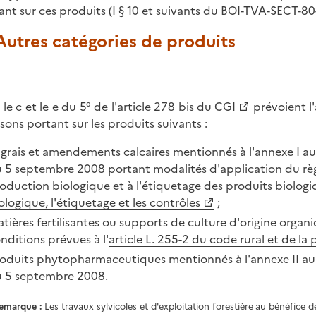
ant sur ces produits (
I § 10 et suivants du BOI-TVA-SECT-80
 Autres catégories de produits
 le c et le e du 5° de l'
article 278 bis du CGI
prévoient l
isons portant sur les produits suivants :
grais et amendements calcaires mentionnés à l'annexe I a
 5 septembre 2008 portant modalités d'application du règl
oduction biologique et à l'étiquetage des produits biolog
ologique, l'étiquetage et les contrôles
;
tières fertilisantes ou supports de culture d'origine organi
nditions prévues à l'
article L. 255-2 du code rural et de la 
oduits phytopharmaceutiques mentionnés à l'annexe II au
 5 septembre 2008.
emarque
:
Les travaux sylvicoles et d'exploitation forestière au bénéfice d