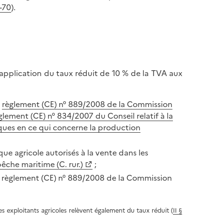
l
p
-70
).
a
a
p
g
a
e
g
e
'application du taux réduit de 10 % de la TVA aux
u
règlement (CE) n° 889/2008 de la Commission
ement (CE) n° 834/2007 du Conseil relatif à la
iques en ce qui concerne la production
que agricole autorisés à la vente dans les
pêche maritime (C. rur.)
;
 règlement (CE) n° 889/2008 de la Commission
es exploitants agricoles relèvent également du taux réduit (
II §