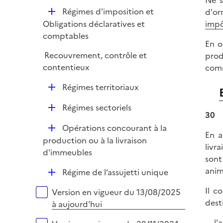
é
i
D
Régimes d'imposition et
d'or
p
e
é
impô
Obligations déclaratives et
l
r
p
comptables
i
En o
l
e
Recouvrement, contrôle et
prod
i
r
contentieux
comm
e
r
D
Régimes territoriaux
é
D
Régimes sectoriels
p
30
é
l
D
Opérations concourant à la
p
i
En a
é
production ou à la livraison
l
e
livr
p
d'immeubles
i
r
sont
l
e
anim
D
Régime de l’assujetti unique
i
r
é
e
Il c
Versions sur la période
Version en vigueur du 13/08/2025
p
r
dest
à aujourd'hui
l
i
l'