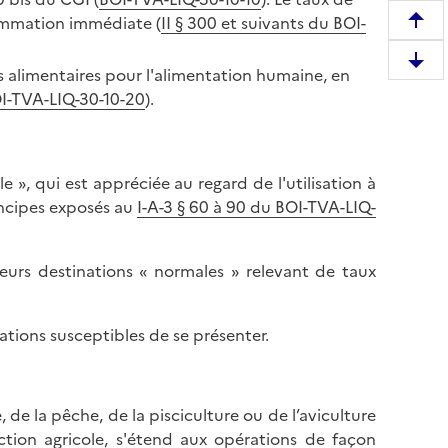
sommation immédiate (
II § 300 et suivants du BOI-
R
e
D
alimentaires pour l'alimentation humaine, en
m
e
I-TVA-LIQ-30-10-20
).
o
s
n
c
t
e
e
 », qui est appréciée au regard de l'utilisation à
n
r
rincipes exposés au
I-A-3 § 60 à 90 du BOI-TVA-LIQ-
d
e
r
n
e
h
eurs destinations « normales » relevant de taux
e
a
n
u
b
tions susceptibles de se présenter.
t
a
d
s
e
d
l
 de la pêche, de la pisciculture ou de l’aviculture
e
a
tion agricole, s'étend aux opérations de façon