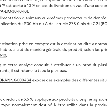
5 % est porté à 10 % en cas de livraison en vue d'une con
A-LIQ-30-10-10
).
alimentation d'animaux eux-mêmes producteurs de denrées 
plication du 1°00-bis du A de l'article 278-0 bis du CGI (
BO
estination prise en compte est la destination dite « normale
e habituelle et de manière générale du produit, selon les p
0-10
.
que cette analyse conduit à attribuer à un produit plusi
rents, il est retenu le taux le plus bas.
OI-ANNX-000484
expose des exemples des différentes situa
aux réduit de 5,5 % appliqué aux produits d'origine agricole,
 type normalement destiné à être utilisé dans la produc