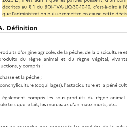
2023
, il est admis que les parties puissent, d’un 
décrites au
§ 1 du BOI-TVA-LIQ-30-10-10
, c'est-à-dire à 
que l'administration puisse remettre en cause cette décis
A. Définition
produits d'origine agricole, de la pêche, de la pisciculture 
produits du règne animal et du règne végétal, vivant
uctions, y compris :
 chasse et la pêche ;
 conchyliculture (coquillages), l'astaciculture et la pénéicult
 également compris les sous-produits du règne animal
cole tels que le lait, les morceaux d'animaux morts, etc.
ont en revanche pas concernés les produits de la sylvicu