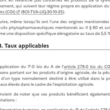
nement, qui suivent leur régime propre en application du 3
ts (CGI)
(
BOI-TVA-LIQ-30-10-35
).
utre, même lorsqu'ils ont l'une des origines mentionnée
uits phytopharmaceutiques mentionnés au II § 60 et suiv
e une disposition spécifique dérogatoire au taux de 5,5 %
B. Taux applicables
pplication du 1°-0 bis du A de l'
article 278-0 bis du CG
aisons portant sur les produits d'origine agricole, de la pêc
 d'un type normalement destiné à être utilisé dans la pr
aux élevés dans le cadre de l'exploitation agricole.
onvient de noter que ces produits bénéficient également 
inations :
alimentation humaine, en application du 1° de l'article 278-