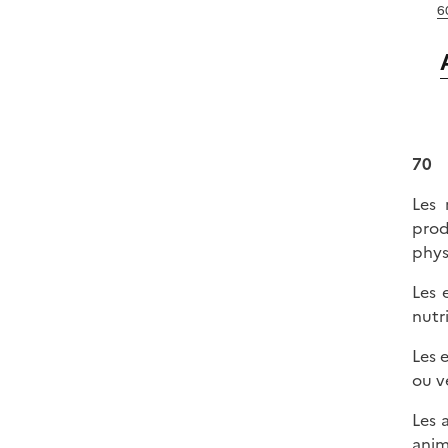
6
70
Les 
prod
phys
Les 
nutr
Les 
ou v
Les 
anim