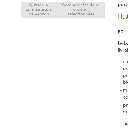
port
Quitter la
Comparer les deux
comparaison
versions
de version
sélectionnées
II.
60
Le b,
livra
en
du
pr
bi
ma
co
pr
du
R