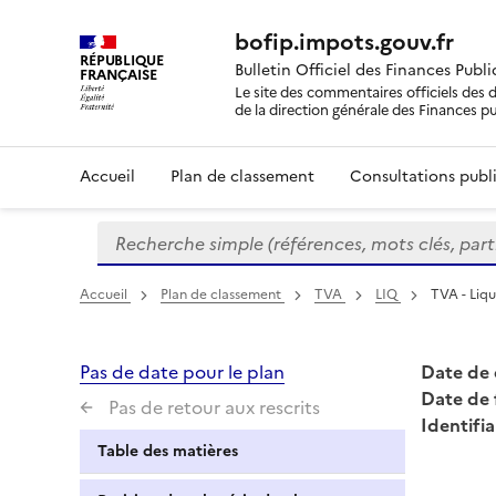
bofip.impots.gouv.fr
RÉPUBLIQUE
Bulletin Officiel des Finances Publ
FRANÇAISE
Le site des commentaires officiels des d
de la direction générale des Finances p
Accueil
Plan de classement
Consultations publi
Recherche simple (références, mots clés, partie 
Formulaire
de
recherche
Accueil
Plan de classement
TVA
LIQ
TVA - Liqu
Pas de date pour le plan
Date de 
Date de 
Pas de retour aux rescrits
Identifia
Table des matières