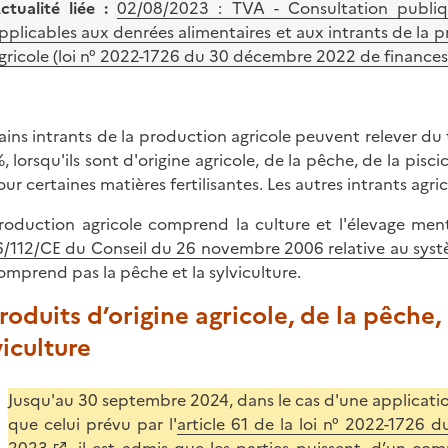
ctualité liée :
02/08/2023 : TVA - Consultation publiq
pplicables aux denrées alimentaires et aux intrants de la 
gricole (loi n° 2022-1726 du 30 décembre 2022 de finances 
ains intrants de la production agricole peuvent relever du 
%, lorsqu'ils sont d'origine agricole, de la pêche, de la pisc
our certaines matières fertilisantes. Les autres intrants agr
roduction agricole comprend la culture et l'élevage ment
/112/CE du Conseil du 26 novembre 2006 relative au syst
omprend pas la pêche et la sylviculture.
Produits d’origine agricole, de la pêche,
viculture
Jusqu'au 30 septembre 2024, dans le cas d'une applicatio
que celui prévu par l'
article 61 de la loi n° 2022-1726