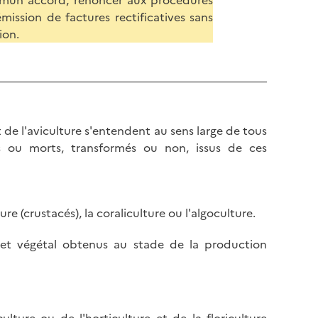
commun accord, renoncer aux procédures
l’émission de factures rectificatives sans
ion.
et de l'aviculture s'entendent au sens large de tous
s ou morts, transformés ou non, issus de ces
ure (crustacés), la coraliculture ou l'algoculture.
 et végétal obtenus au stade de la production
lture ou de l'horticulture et de la floriculture