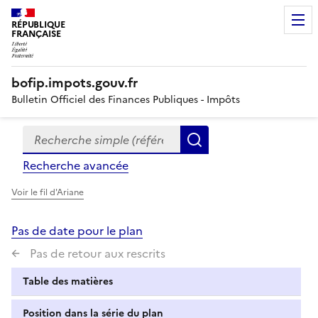
RÉPUBLIQUE
FRANÇAISE
bofip.impots.gouv.fr
Bulletin Officiel des Finances Publiques - Impôts
Recherche simple (références, mots clés, partie du titre
Formulaire
Rechercher
de
Recherche avancée
recherche
Voir le fil d'Ariane
Pas de date pour le plan
Pas de retour aux rescrits
Table des matières
Position dans la série du plan