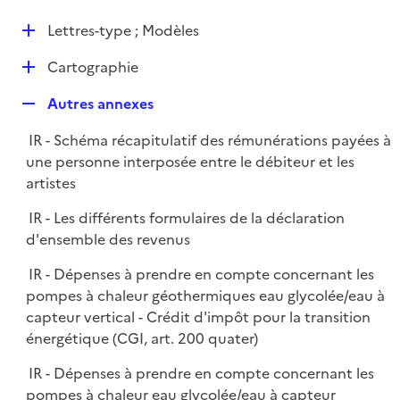
i
é
l
e
D
Lettres-type ; Modèles
p
i
r
é
l
e
D
Cartographie
p
i
r
é
l
e
R
Autres annexes
p
i
r
e
l
e
IR - Schéma récapitulatif des rémunérations payées à
p
i
r
une personne interposée entre le débiteur et les
l
e
artistes
i
r
e
IR - Les différents formulaires de la déclaration
r
d'ensemble des revenus
IR - Dépenses à prendre en compte concernant les
pompes à chaleur géothermiques eau glycolée/eau à
capteur vertical - Crédit d'impôt pour la transition
énergétique (CGI, art. 200 quater)
IR - Dépenses à prendre en compte concernant les
pompes à chaleur eau glycolée/eau à capteur