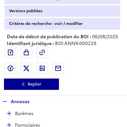
Versions publiées
Critères de recherche : voir / modifier
Date de début de publication du BOI :
06/08/2025
Identifiant juridique :
BOI-ANNX-000229
Exporter le document au format pdf
Permalien : adresse web de ce doc
Partager sur Facebook
Partager sur Twitter
Partager sur LinkedIn
Partager par messagerie
Replier
R
Annexes
e
D
Barèmes
p
é
l
D
Formulaires
p