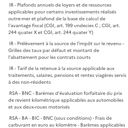
l
IR - Plafonds annuels de loyers et de ressources
p
i
applicables pour certains investissements réalisés
l
e
outre-mer et plafond de la base de calcul de
i
r
l'avantage fiscal (CGI, art. 199 undecies C ; CGI, art.
e
244 quater X et CGI, art. 244 quater Y)
r
IR - Prélèvement à la source de l'impôt sur le revenu -
Grilles des taux par défaut et montant de
l'abattement pour les contrats courts
IR - Tarif de la retenue à la source applicable aux
traitements, salaires, pensions et rentes viagères servis
à des non-résidents
RSA - BNC - Barèmes d'évaluation forfaitaire du prix
de revient kilométrique applicables aux automobiles
et aux deux-roues motorisés
RSA - BA - BIC - BNC (sous conditions) - Frais de
carburant en euro au kilomètre - Barèmes applicables