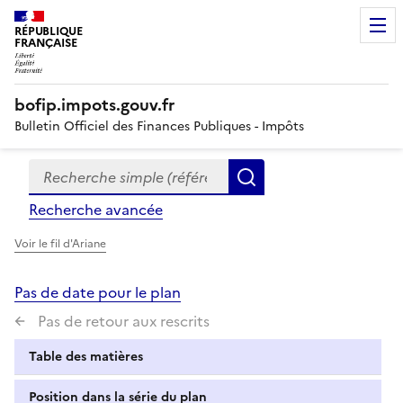
RÉPUBLIQUE
FRANÇAISE
bofip.impots.gouv.fr
Bulletin Officiel des Finances Publiques - Impôts
Recherche simple (références, mots clés, partie du titre
Formulaire
Rechercher
de
Recherche avancée
recherche
Voir le fil d'Ariane
Pas de date pour le plan
Pas de retour aux rescrits
Table des matières
Position dans la série du plan