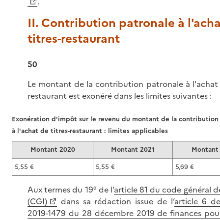
.
II. Contribution patronale à l'ach
titres-restaurant
50
Le montant de la contribution patronale à l'achat 
restaurant est exonéré dans les limites suivantes :
Exonération d'impôt sur le revenu du montant de la contribution
à l'achat de titres-restaurant : limites applicables
Montant 2020
Montant 2021
Montant
5,55 €
5,55 €
5,69 €
Aux termes du 19° de l’
article 81 du code général 
(CGI)
dans sa rédaction issue de l’
article 6 de
2019-1479 du 28 décembre 2019 de finances pou