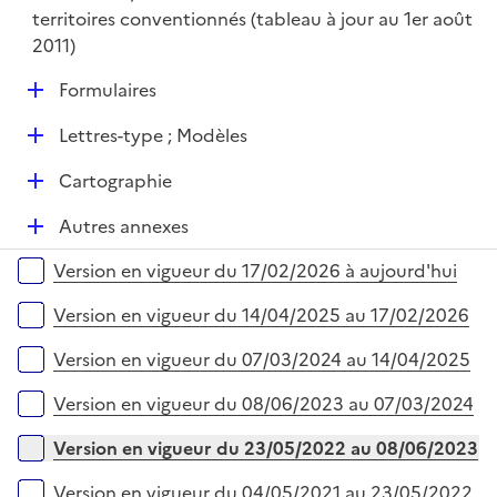
territoires conventionnés (tableau à jour au 1er août
2011)
D
Formulaires
é
D
Lettres-type ; Modèles
p
é
l
D
Cartographie
p
i
é
l
e
D
Autres annexes
p
i
r
é
l
e
Versions sur la période
Version en vigueur du 17/02/2026 à aujourd'hui
p
i
r
l
e
Version en vigueur du 14/04/2025 au 17/02/2026
i
r
e
Version en vigueur du 07/03/2024 au 14/04/2025
r
Version en vigueur du 08/06/2023 au 07/03/2024
Version en vigueur du 23/05/2022 au 08/06/2023
Version en vigueur du 04/05/2021 au 23/05/2022