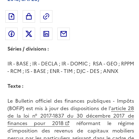
Exporter le document au format pdf
Permalien : adresse web de ce doc
Partager sur Facebook
Partager sur Twitter
Partager sur LinkedIn
Partager par messagerie
Séries / divisions :
IR - BASE ; IR - DECLA ; IR - DOMIC ; RSA - GEO ; RPPM
- RCM ; IS - BASE ; ENR - TIM ; DJC - DES ; ANNX
Texte :
Le Bulletin officiel des finances publiques - Impôts
(BOFiP) est mis à jour des dispositions de l'
article 28
de la loi n° 2017-1837 du 30 décembre 2017 de
finances pour 2018
réformant le régime
d’imposition des revenus de capitaux mobiliers
perçus par les particuliers agissant dans le cadre de