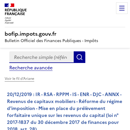
RÉPUBLIQUE
FRANÇAISE
bofip.impots.gouv.fr
Bulletin Officiel des Finances Publiques - Impôts
Recherche simple (références, mots clés, partie du titre
Formulaire
Rechercher
de
Recherche avancée
recherche
Voir le fil d'Ariane
20/12/2019 : IR - RSA - RPPM - IS - ENR - DJC - ANNX -
Revenus de capitaux mobiliers - Réforme du régime
d'imposition - Mise en place du prélèvement
forfaitaire unique sur les revenus du capital (loi n°
2017-1837 du 30 décembre 2017 de finances pour
2018, art. 28)