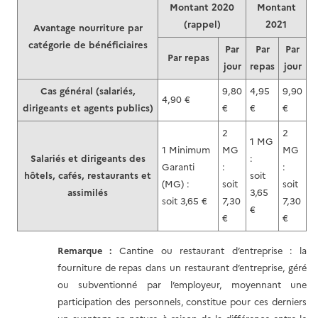
Montant 2020
Montant
(rappel)
2021
Avantage nourriture par
catégorie de bénéficiaires
Par
Par
Par
Par repas
jour
repas
jour
Cas général (salariés,
9,80
4,95
9,90
4,90 €
dirigeants et agents publics)
€
€
€
2
2
1 MG
1 Minimum
MG
MG
Salariés et dirigeants des
:
Garanti
:
:
hôtels, cafés, restaurants et
soit
(MG) :
soit
soit
assimilés
3,65
soit 3,65 €
7,30
7,30
€
€
€
Remarque :
Cantine ou restaurant d’entreprise : la
fourniture de repas dans un restaurant d’entreprise, géré
ou subventionné par l’employeur, moyennant une
participation des personnels, constitue pour ces derniers