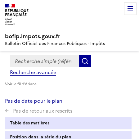
RÉPUBLIQUE
FRANÇAISE
bofip.impots.gouv.fr
Bulletin Officiel des Finances Publiques - Impôts
Recherche simple (références, mots clés, partie du titre
Formulaire
Rechercher
de
Recherche avancée
recherche
Voir le fil d'Ariane
Pas de date pour le plan
Pas de retour aux rescrits
Table des matières
Position dans la série du plan