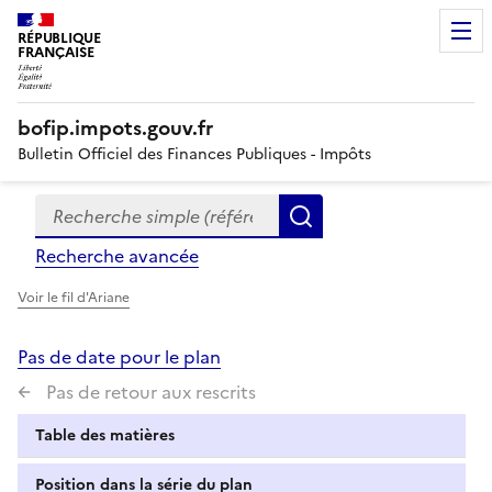
RÉPUBLIQUE
FRANÇAISE
bofip.impots.gouv.fr
Bulletin Officiel des Finances Publiques - Impôts
Recherche simple (références, mots clés, partie du titre
Formulaire
Rechercher
de
Recherche avancée
recherche
Voir le fil d'Ariane
Pas de date pour le plan
Pas de retour aux rescrits
Table des matières
Position dans la série du plan