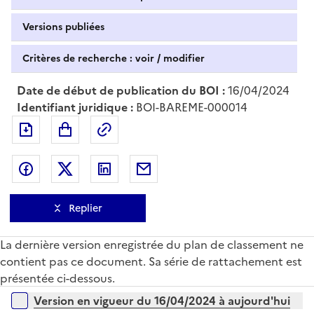
Versions publiées
Critères de recherche : voir / modifier
Date de début de publication du BOI :
16/04/2024
Identifiant juridique :
BOI-BAREME-000014
Exporter le document au format pdf
Permalien : adresse web de ce doc
Partager sur Facebook
Partager sur Twitter
Partager sur LinkedIn
Partager par messagerie
Replier
La dernière version enregistrée du plan de classement ne
contient pas ce document. Sa série de rattachement est
présentée ci-dessous.
Versions sur la période
Version en vigueur du 16/04/2024 à aujourd'hui