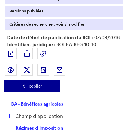
Versions publiées
Critères de recherche : voir / modifier
Date de début de publication du BOI :
07/09/2016
Identifiant juridique :
BOI-BA-REG-10-40
Exporter le document au format pdf
Permalien : adresse web de ce doc
Partager sur Facebook
Partager sur Twitter
Partager sur LinkedIn
Partager par messagerie
Replier
R
BA - Bénéfices agricoles
e
D
Champ d'application
p
é
l
R
Régimes d'imposition
p