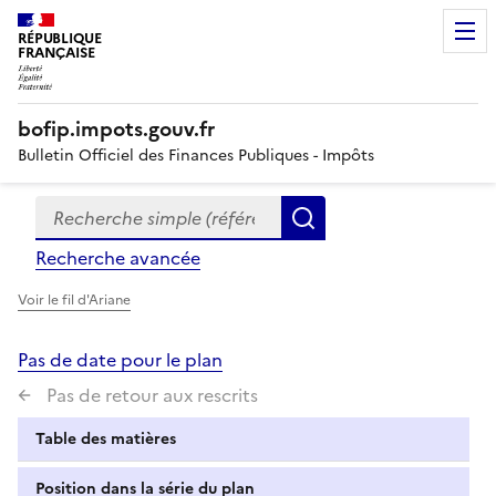
RÉPUBLIQUE
FRANÇAISE
bofip.impots.gouv.fr
Bulletin Officiel des Finances Publiques - Impôts
Recherche simple (références, mots clés, partie du titre
Formulaire
Rechercher
de
Recherche avancée
recherche
Voir le fil d'Ariane
Pas de date pour le plan
Pas de retour aux rescrits
Table des matières
Position dans la série du plan