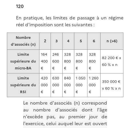
120
En pratique, les limites de passage à un régime
réel d'imposition sont les suivantes :
Nombre
2
3
4
5
6
n (>6)
d'associés (n)
Limite
164
246
328
328
328
82 200 € x
supérieure du
400
600
800
800
800
60 % x n
micro-BA
€
€
€
€
€
Limite
420
630
840
1 050
1 260
350 000 €
supérieure du
000
000
000
000
000
x 60 % x n
RSI
€
€
€
€
€
Le nombre d'associés (n) correspond
au nombre d'associés dont l'âge
n'excède pas, au premier jour de
l'exercice, celui auquel leur est ouvert