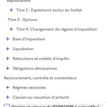
exploitations
D
Titre 2 : Exploitants exclus du forfait
é
Titre 3 : Options
p
l
D
Titre 4: Changement de régime d'imposition
i
é
e
D
Base d'imposition
p
r
é
l
D
Liquidation
p
i
é
l
e
D
Réductions et crédits d'impôts
p
i
r
é
l
e
D
Obligations déclaratives
p
i
r
é
l
e
Recouvrement, contrôle et contentieux
p
i
r
l
e
D
Régimes sectoriels
i
r
é
e
D
Cession ou cessation d'activité
p
r
é
l
Versions sur la période
Version en vigueur du 07/09/2016 à aujourd'hui