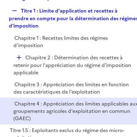
i
e
l
e
R
Titre 1 : Limite d'application et recettes à
p
i
r
e
prendre en compte pour la détermination des régime
l
e
p
d'imposition
i
r
l
e
Chapitre 1 : Recettes limites des régimes
i
r
d'imposition
e
r
D
Chapitre 2 : Détermination des recettes à
é
retenir pour l'appréciation du régime d'imposition
p
applicable
l
Chapitre 3 : Appréciation des limites en fonction
i
des caractéristiques de l'exploitation
e
r
Chapitre 4 : Appréciation des limites applicables au
groupements agricoles d'exploitation en commun
(GAEC)
Titre 1.5 : Exploitants exclus du régime des micro-