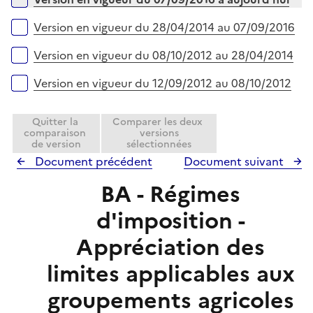
p
i
l
e
Version en vigueur du 28/04/2014 au 07/09/2016
i
r
e
Version en vigueur du 08/10/2012 au 28/04/2014
r
Version en vigueur du 12/09/2012 au 08/10/2012
Quitter la
Comparer les deux
comparaison
versions
de version
sélectionnées
Document précédent
Document suivant
BA - Régimes
d'imposition -
Appréciation des
limites applicables aux
groupements agricoles